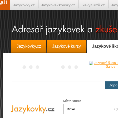
Jazykovky.cz
JazykovéZkoušky.cz
SlevyKurzů.cz
Jaz
Španělština on-line
Italština on-line
Tlumočení-Překlady.
Jazykovky.cz
Jazykové kurzy
Jazykové šk
Dopor
Místo studia