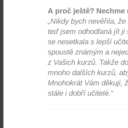
A proč ještě? Nechme 
„Nikdy bych nevěřila, že
teď jsem odhodlaná jít ji
se nesetkala s lepší učit
spoustě známým a nejede
z Vašich kurzů. Takže d
mnoho dalších kurzů, ab
Mnohokrát Vám děkuji, že
stále i dobří učitelé.“