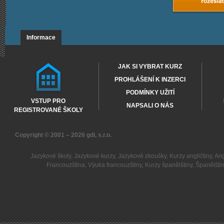
Informace
JAK SI VYBRAT KURZ
PROHLÁŠENÍ K INZERCI
PODMÍNKY UŽITÍ
VSTUP PRO
NAPSALI O NÁS
REGISTROVANÉ ŠKOLY
Copyright © 2001 – 2026
gdi, s.r.o.
Jazykové školy
,
Jazykové kurzy
,
Jazykové zkoušky
,
Kurzy angličtiny
,
Ang
Francouzština
,
Výuka francouzštiny
,
Kurzy španělštiny
,
Španělšti