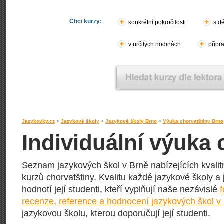
Chci kurzy:
konkrétní pokročilosti
s d
v určitých hodinách
přípr
Jazykovky.cz
>
Jazykové školy
>
Jazykové školy Brno
>
Výuka chorvatštiny Brno
Individuální výuka 
Seznam jazykových škol v Brně nabízejících kvalitn
kurzů chorvatštiny. Kvalitu každé jazykové školy a j
hodnotí její studenti, kteří vyplňují naše nezávislé
recenze, reference a hodnocení jazykových škol v
jazykovou školu, kterou doporučují její studenti.