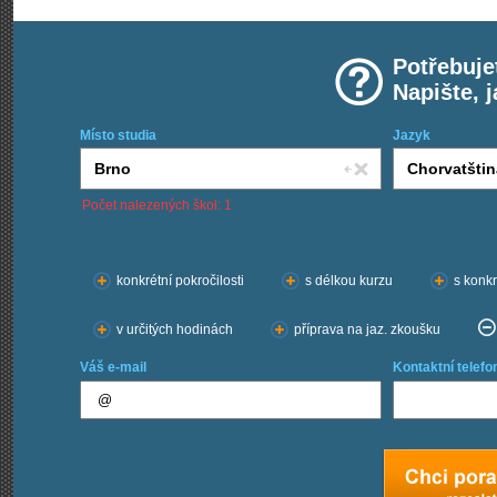
Potřebuje
Napište, 
Místo studia
Jazyk
Počet nalezených škol: 1
Chci kurzy:
konkrétní pokročilosti
s délkou kurzu
s konkr
v určitých hodinách
příprava na jaz. zkoušku
Váš e-mail
Kontaktní telefo