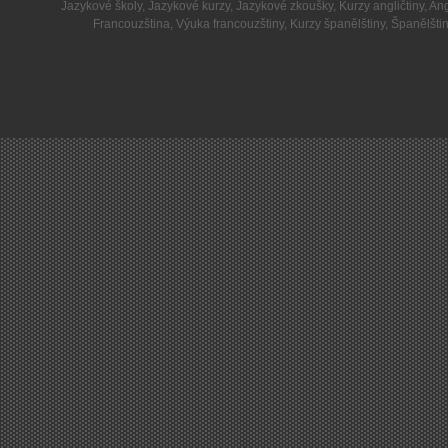
Jazykové školy
,
Jazykové kurzy
,
Jazykové zkoušky
,
Kurzy angličtiny
,
Ang
Francouzština
,
Výuka francouzštiny
,
Kurzy španělštiny
,
Španělšti