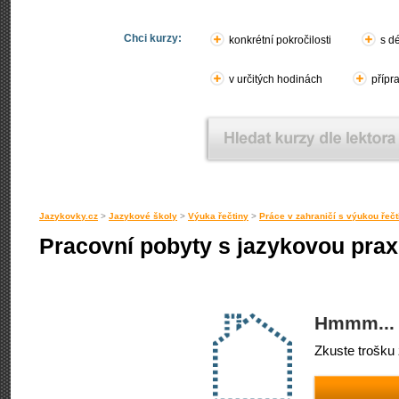
Chci kurzy:
konkrétní pokročilosti
s d
v určitých hodinách
přípr
Jazykovky.cz
>
Jazykové školy
>
Výuka řečtiny
>
Práce v zahraničí s výukou řečt
Pracovní pobyty s jazykovou praxí
Hmmm... 
Zkuste trošku 