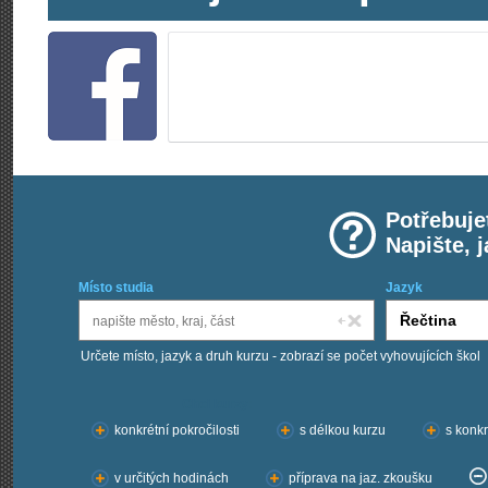
Potřebuje
Napište, 
Místo studia
Jazyk
Určete místo, jazyk a druh kurzu - zobrazí se počet vyhovujících škol
Chci kurzy:
konkrétní pokročilosti
s délkou kurzu
s konkr
v určitých hodinách
příprava na jaz. zkoušku