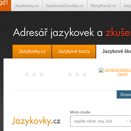
Jazykovky.cz
JazykovéZkoušky.cz
SlevyKurzů.cz
Jaz
Španělština on-line
Italština on-line
Tlumočení-Překlady.
Jazykovky.cz
Jazykové kurzy
Jazykové šk
Dopor
Místo studia