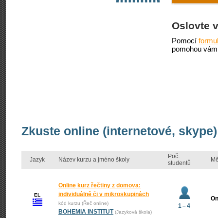
Oslovte 
Pomocí
formu
pomohou vám 
Zkuste online (internetové, skype)
Poč.
Jazyk
Název kurzu a jméno školy
Mě
studentů
Online kurz řečtiny z domova:
individuálně či v mikroskupinách
EL
On
kód kurzu (Řeč online)
1 – 4
BOHEMIA INSTITUT
(Jazyková škola)