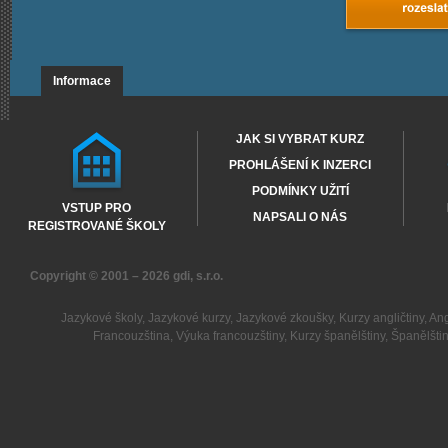
Informace
JAK SI VYBRAT KURZ
PROHLÁŠENÍ K INZERCI
PODMÍNKY UŽITÍ
VSTUP PRO
NAPSALI O NÁS
REGISTROVANÉ ŠKOLY
Copyright © 2001 – 2026
gdi, s.r.o.
Jazykové školy
,
Jazykové kurzy
,
Jazykové zkoušky
,
Kurzy angličtiny
,
Ang
Francouzština
,
Výuka francouzštiny
,
Kurzy španělštiny
,
Španělšti