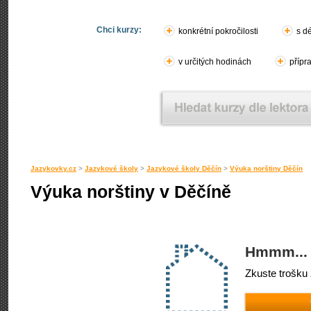
Chci kurzy:
konkrétní pokročilosti
s d
v určitých hodinách
přípr
Jazykovky.cz
>
Jazykové školy
>
Jazykové školy Děčín
>
Výuka norštiny Děčín
Výuka norštiny v Děčíně
Hmmm... 
Zkuste trošku 