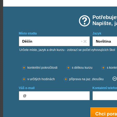
Potřebuje
Napište, 
Místo studia
Jazyk
Určete místo, jazyk a druh kurzu - zobrazí se počet vyhovujících škol
Chci kurzy:
konkrétní pokročilosti
s délkou kurzu
s konkr
v určitých hodinách
příprava na jaz. zkoušku
Váš e-mail
Kontaktní telefo