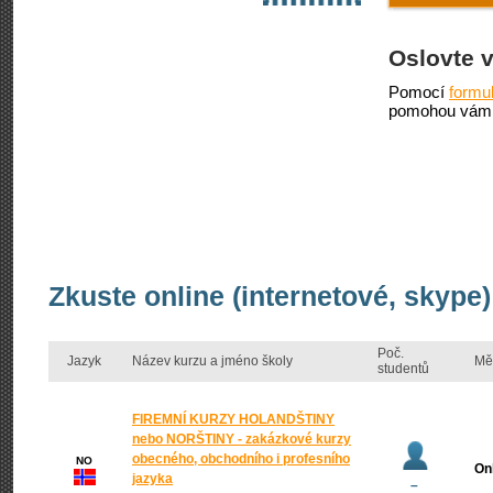
Oslovte 
Pomocí
formu
pomohou vám 
Zkuste online (internetové, skype)
Poč.
Jazyk
Název kurzu a jméno školy
Mě
studentů
FIREMNÍ KURZY HOLANDŠTINY
nebo NORŠTINY - zakázkové kurzy
obecného, obchodního i profesního
NO
On
jazyka
–