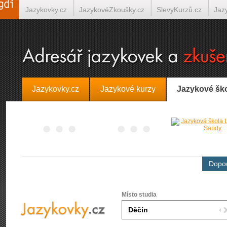
Jazykovky.cz
JazykovéZkoušky.cz
SlevyKurzů.cz
Jaz
Španělština on-line
Italština on-line
Tlumočení-Překlady.
Jazykovky.cz
Jazykové kurzy
Jazykové šk
Dopor
Místo studia