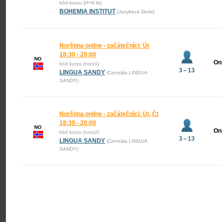
kód kurzu (H+N fir)
BOHEMIA INSTITUT
(Jazyková škola)
Norština online - začátečníci: Út
18:30 - 20:00
NO
On
kód kurzu (norz1)
3 – 13
LINGUA SANDY
(Centrála LINGUA
SANDY)
Norština online - začátečníci: Út, Čt
18:30 - 20:00
NO
On
kód kurzu (norz2)
3 – 13
LINGUA SANDY
(Centrála LINGUA
SANDY)