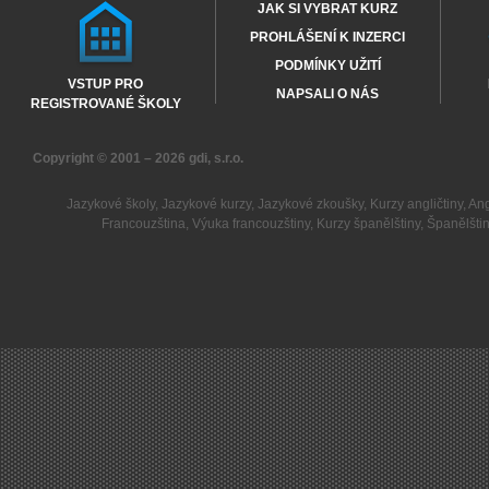
JAK SI VYBRAT KURZ
PROHLÁŠENÍ K INZERCI
PODMÍNKY UŽITÍ
VSTUP PRO
NAPSALI O NÁS
REGISTROVANÉ ŠKOLY
Copyright © 2001 – 2026
gdi, s.r.o.
Jazykové školy
,
Jazykové kurzy
,
Jazykové zkoušky
,
Kurzy angličtiny
,
Ang
Francouzština
,
Výuka francouzštiny
,
Kurzy španělštiny
,
Španělšti