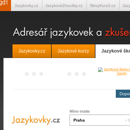
Jazykovky.cz
JazykovéZkoušky.cz
SlevyKurzů.cz
Jaz
Španělština on-line
Italština on-line
Tlumočení-Překlady.
Jazykovky.cz
Jazykové kurzy
Jazykové šk
Dopor
Místo studia