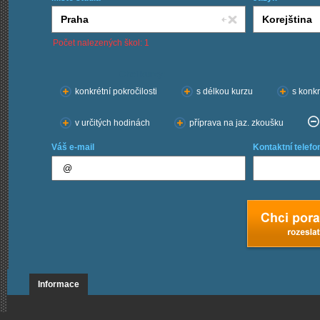
Počet nalezených škol: 1
Chci kurzy:
konkrétní pokročilosti
s délkou kurzu
s konkr
v určitých hodinách
příprava na jaz. zkoušku
Váš e-mail
Kontaktní telefo
Informace