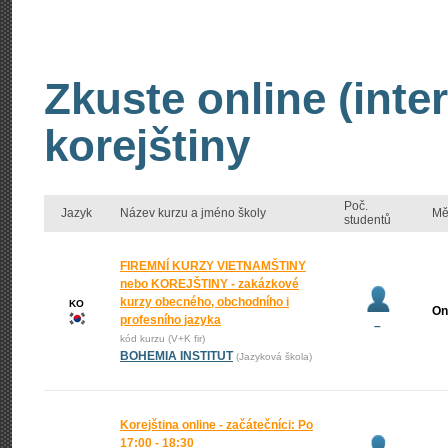
Zkuste online (inte
korejštiny
Poč.
Jazyk
Název kurzu a jméno školy
Mě
studentů
FIREMNÍ KURZY VIETNAMŠTINY
nebo KOREJŠTINY - zakázkové
kurzy obecného, obchodního i
KO
On
profesního jazyka
–
kód kurzu (V+K fir)
BOHEMIA INSTITUT
(Jazyková škola)
Korejština online - začátečníci: Po
17:00 - 18:30