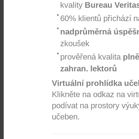
kvality
Bureau Verita
60% klientů přichází 
nadprůměrná úspěš
zkoušek
prověřená kvalita
plně
zahran. lektorů
Virtuální prohlídka uč
Klikněte na odkaz na vir
podívat na prostory výuk
učeben.