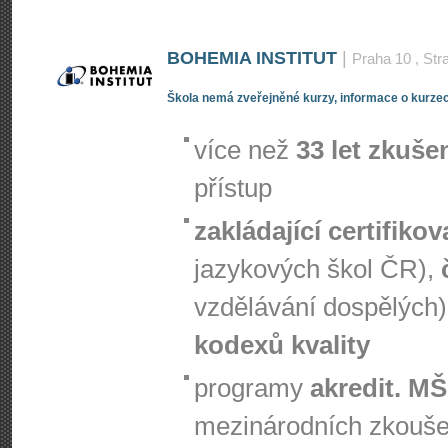
BOHEMIA INSTITUT
|
Praha 10
, Str
Škola nemá zveřejněné kurzy, informace o kurzec
více než
33 let zkuše
přístup
zakládající certifiko
jazykových škol ČR),
vzdělávání dospělých)
kodexů kvality
programy
akredit. M
mezinárodních zkouš