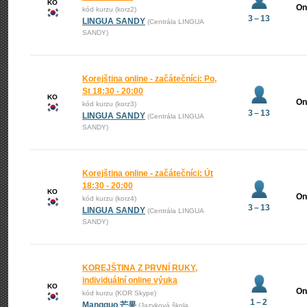
KO
On
kód kurzu (korz2)
3 – 13
LINGUA SANDY
(Centrála LINGUA
SANDY)
Korejština online - začátečníci: Po,
St 18:30 - 20:00
KO
On
kód kurzu (korz3)
3 – 13
LINGUA SANDY
(Centrála LINGUA
SANDY)
Korejština online - začátečníci: Út
18:30 - 20:00
KO
On
kód kurzu (korz4)
3 – 13
LINGUA SANDY
(Centrála LINGUA
SANDY)
KOREJŠTINA Z PRVNÍ RUKY,
individuální online výuka
KO
On
kód kurzu (KOR Skype)
1 – 2
Mangguo 芒果
(Jazyková škola