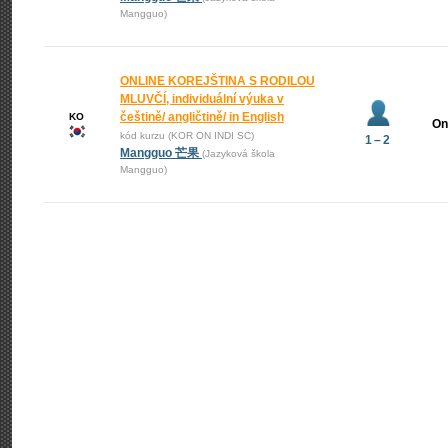
Mangguo)
ONLINE KOREJŠTINA S RODILOU
MLUVČÍ, individuální výuka v
češtině/ angličtině/ in English
KO
On
kód kurzu (KOR ON INDI SC)
1 – 2
Mangguo 芒果
(Jazyková škola
Mangguo)