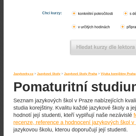
Chci kurzy:
konkrétní pokročilosti
s d
v určitých hodinách
přípr
Jazykovky.cz
>
Jazykové školy
>
Jazykové školy Praha
>
Výuka korejštiny Praha
Pomaturitní studiu
Seznam jazykových škol v Praze nabízejících kvali
studia korejštiny. Kvalitu každé jazykové školy a je
hodnotí její studenti, kteří vyplňují naše nezávislé
recenze, reference a hodnocení jazykových škol v
jazykovou školu, kterou doporučují její studenti.