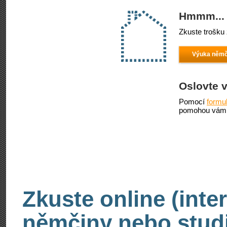
Hmmm... 
Zkuste trošku 
Výuka němč
Oslovte 
Pomocí
formu
pomohou vám 
Zkuste online (inte
němčiny nebo stud