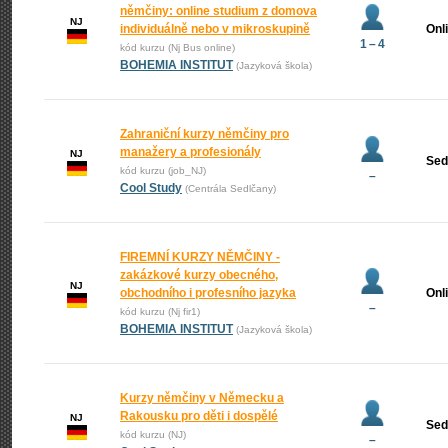
němčiny: online studium z domova
NJ
individuálně nebo v mikroskupině
Onl
1 – 4
kód kurzu (Nj Bus online)
BOHEMIA INSTITUT
(Jazyková škola)
Zahraniční kurzy němčiny pro
manažery a profesionály
NJ
Sed
kód kurzu (job_NJ)
–
Cool Study
(Centrála Sedlčany)
FIREMNÍ KURZY NĚMČINY -
zakázkové kurzy obecného,
NJ
obchodního i profesního jazyka
Onl
–
kód kurzu (Nj fir1)
BOHEMIA INSTITUT
(Jazyková škola)
Kurzy němčiny v Německu a
Rakousku pro děti i dospělé
NJ
Sed
kód kurzu (NJ)
–