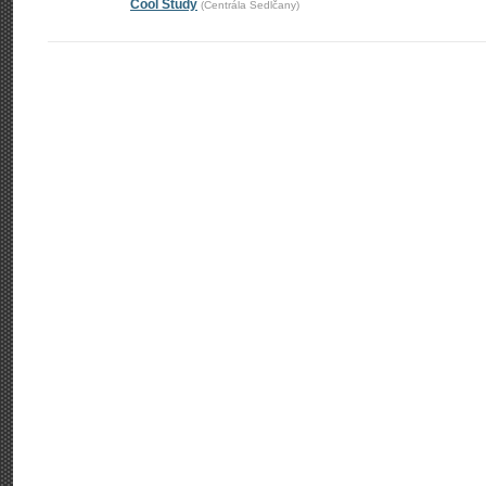
Cool Study
(Centrála Sedlčany)