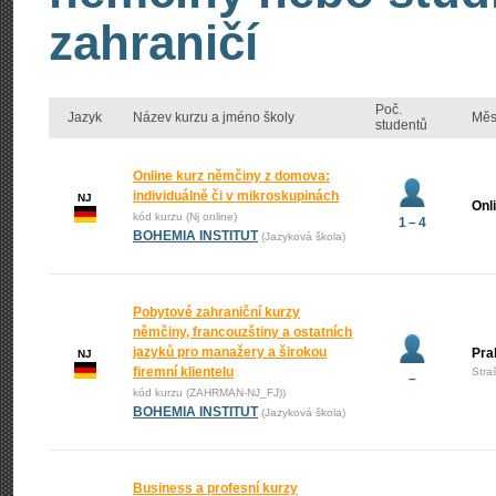
zahraničí
Poč.
Jazyk
Název kurzu a jméno školy
Měs
studentů
Online kurz němčiny z domova:
individuálně či v mikroskupinách
NJ
Onl
kód kurzu (Nj online)
1 – 4
BOHEMIA INSTITUT
(Jazyková škola)
Pobytové zahraniční kurzy
němčiny, francouzštiny a ostatních
jazyků pro manažery a širokou
Pra
NJ
firemní klientelu
Stra
–
kód kurzu (ZAHRMAN-NJ_FJ))
BOHEMIA INSTITUT
(Jazyková škola)
Business a profesní kurzy