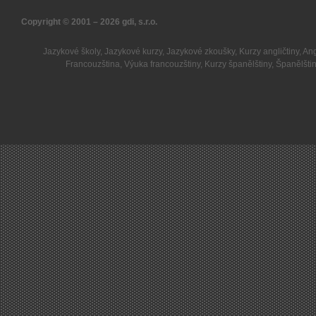
Copyright © 2001 – 2026
gdi, s.r.o.
Jazykové školy
,
Jazykové kurzy
,
Jazykové zkoušky
,
Kurzy angličtiny
,
Ang
Francouzština
,
Výuka francouzštiny
,
Kurzy španělštiny
,
Španělšti