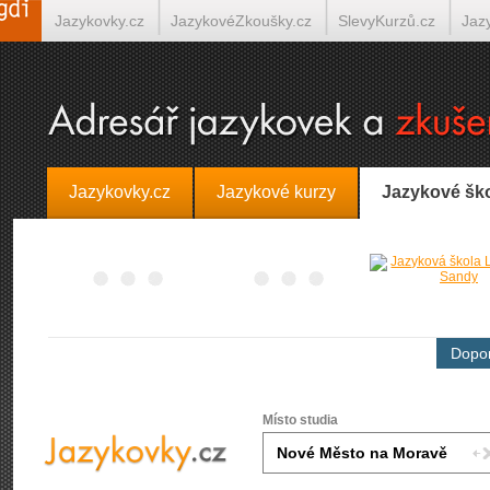
Jazykovky.cz
JazykovéZkoušky.cz
SlevyKurzů.cz
Jaz
Španělština on-line
Italština on-line
Tlumočení-Překlady.
Jazykovky.cz
Jazykové kurzy
Jazykové šk
Dopor
Místo studia