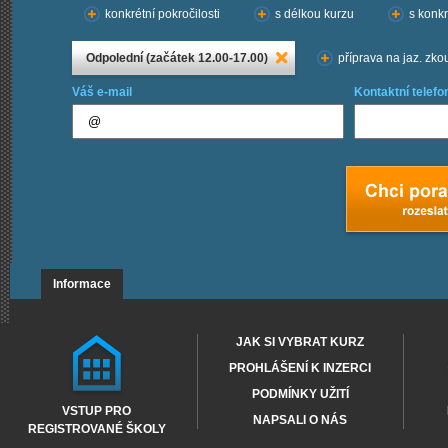
konkrétní pokročilosti
s délkou kurzu
s konkr
Odpolední (začátek 12.00-17.00)
příprava na jaz. zko
Váš e-mail
Kontaktní telefo
Informace
JAK SI VYBRAT KURZ
PROHLÁŠENÍ K INZERCI
PODMÍNKY UŽITÍ
VSTUP PRO
NAPSALI O NÁS
REGISTROVANÉ ŠKOLY