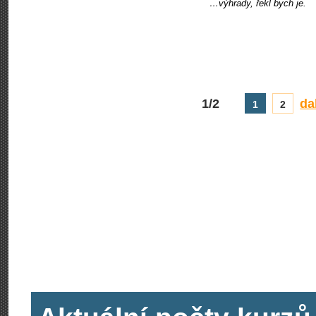
…výhrady, řekl bych je.
1/2
da
1
2