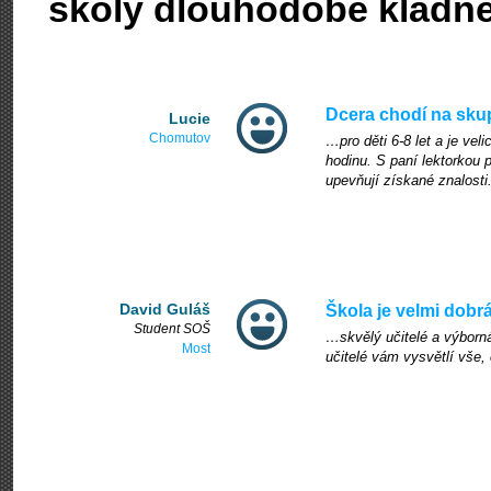
školy dlouhodobě kladn
Dcera chodí na sk
Lucie
Chomutov
…pro děti 6-8 let a je vel
hodinu. S paní lektorkou p
upevňují získané znalosti.
David Guláš
Škola je velmi dobr
Student SOŠ
…skvělý učitelé a výborná
Most
učitelé vám vysvětlí vše, 