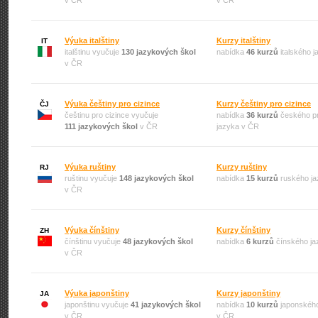
v ČR
v ČR
Výuka italštiny
Kurzy italštiny
IT
italštinu vyučuje
130 jazykových škol
nabídka
46 kurzů
italského 
v ČR
Výuka češtiny pro cizince
Kurzy češtiny pro cizince
ČJ
češtinu pro cizince vyučuje
nabídka
36 kurzů
českého pr
111 jazykových škol
v ČR
jazyka v ČR
Výuka ruštiny
Kurzy ruštiny
RJ
ruštinu vyučuje
148 jazykových škol
nabídka
15 kurzů
ruského ja
v ČR
Výuka čínštiny
Kurzy čínštiny
ZH
čínštinu vyučuje
48 jazykových škol
nabídka
6 kurzů
čínského ja
v ČR
Výuka japonštiny
Kurzy japonštiny
JA
japonštinu vyučuje
41 jazykových škol
nabídka
10 kurzů
japonského
v ČR
v ČR