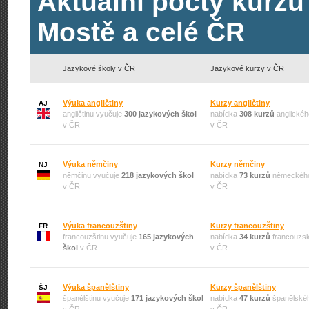
Aktuální počty kurzů
Mostě a celé ČR
Jazykové školy v ČR
Jazykové kurzy v ČR
Výuka angličtiny
Kurzy angličtiny
AJ
angličtinu vyučuje
300 jazykových škol
nabídka
308 kurzů
anglickéh
v ČR
v ČR
Výuka němčiny
Kurzy němčiny
NJ
němčinu vyučuje
218 jazykových škol
nabídka
73 kurzů
německého
v ČR
v ČR
Výuka francouzštiny
Kurzy francouzštiny
FR
francouzštinu vyučuje
165 jazykových
nabídka
34 kurzů
francouzsk
škol
v ČR
v ČR
Výuka španělštiny
Kurzy španělštiny
ŠJ
španělštinu vyučuje
171 jazykových škol
nabídka
47 kurzů
španělskéh