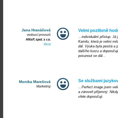
Jana Hranáčová
Velmi pozitivně ho
vedoucí provozů
…individuální přístup. Já 
HNsP, spol. s r.o.
Kamilu, která je velmi mi
Most
dál. Výuka byla pestrá a 
dalšího kurzu a doporučuji 
posunout se dál...
Se službami jazyko
Monika Marešová
Marketing
…Perfect image jsem velic
a zároveň příjemný. Nikd
vřele doporučuji.