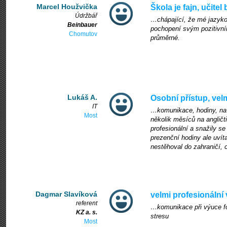
Marcel Houžvička
Škola je fajn, učitel
Údržbář
…chápající, že mé jazyko
Beinbauer
pochopení svým pozitivní
Chomutov
průměrné.
Lukáš A.
Osobní přístup, vel
IT
…komunikace, hodiny, na kt
Most
několik měsíců na angličti
profesionální a snažily s
prezenční hodiny ale uvít
nestěhoval do zahraničí, 
Dagmar Slavíková
velmi profesionální 
referent
…komunikace při výuce fo
KZ a. s.
stresu
Most