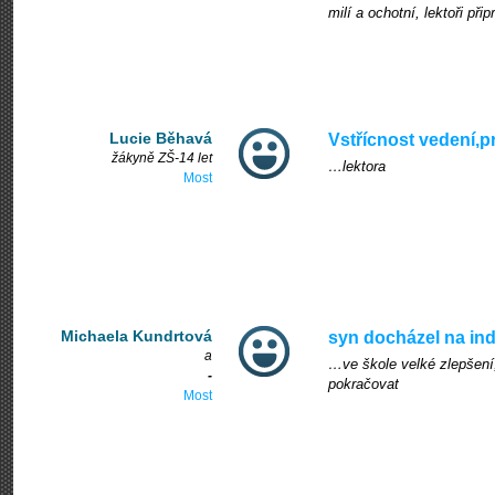
milí a ochotní, lektoři př
Lucie Běhavá
Vstřícnost vedení,p
žákyně ZŠ-14 let
…lektora
Most
Michaela Kundrtová
syn docházel na in
a
…ve škole velké zlepšení,
-
pokračovat
Most