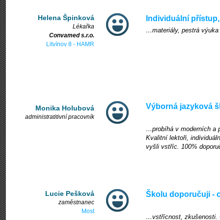
Helena Špinková
Individuální přístup
Lékařka
…materiály, pestrá výuka
Convamed s.r.o.
Litvínov 8 - HAMR
Výborná jazyková 
Monika Holubová
administratitivní pracovník
…probíhá v moderních a p
Kvalitní lektoři, individuá
vyšli vstříc. 100% doporuč
Lucie Pešková
Školu doporučuji -
zaměstnanec
Most
…vstřícnost, zkušenosti.