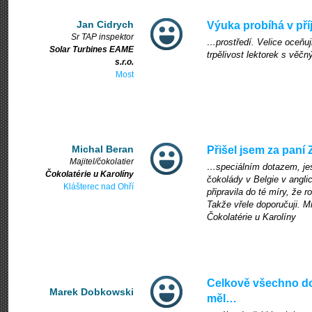
Jan Cidrych
Výuka probíhá v p
Sr TAP inspektor
…prostředí. Velice oceňuji
Solar Turbines EAME
trpělivost lektorek s věč
s.r.o.
Most
Michal Beran
Přišel jsem za paní
Majitel/čokolatier
…speciálním dotazem, jest
Čokolatérie u Karolíny
čokolády v Belgie v angl
Klášterec nad Ohří
připravila do té míry, že
Takže vřele doporučuji. Mi
Čokolatérie u Karolíny
Celkově všechno d
Marek Dobkowski
měl…