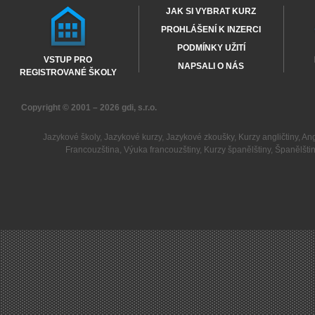
JAK SI VYBRAT KURZ
PROHLÁŠENÍ K INZERCI
PODMÍNKY UŽITÍ
VSTUP PRO
NAPSALI O NÁS
REGISTROVANÉ ŠKOLY
Copyright © 2001 – 2026
gdi, s.r.o.
Jazykové školy
,
Jazykové kurzy
,
Jazykové zkoušky
,
Kurzy angličtiny
,
Ang
Francouzština
,
Výuka francouzštiny
,
Kurzy španělštiny
,
Španělšti