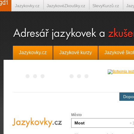
Jazykovky.cz
JazykovéZkoušky.cz
SlevyKurzů.cz
Jaz
Španělština on-line
Italština on-line
Tlumočení-Překlady.
Jazykovky.cz
Jazykové kurzy
Jazykové ško
Dopor
Město