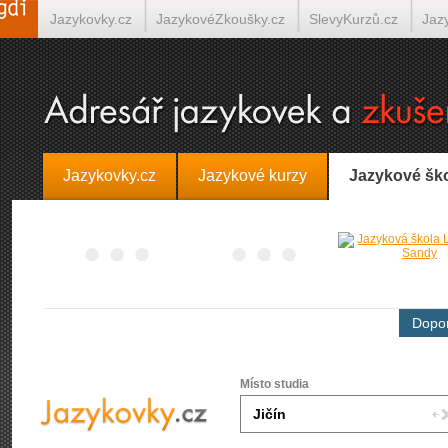
Jazykovky.cz
JazykovéZkoušky.cz
SlevyKurzů.cz
Jaz
Španělština on-line
Italština on-line
Tlumočení-Překlady.
Jazykovky.cz
Jazykové kurzy
Jazykové šk
Dopor
Místo studia