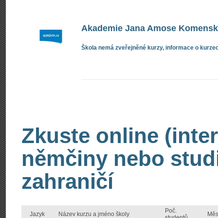
Akademie Jana Amose Komenské
Škola nemá zveřejněné kurzy, informace o kurzec
Zkuste online (inte
němčiny nebo stud
zahraničí
Poč.
Jazyk
Název kurzu a jméno školy
Měs
studentů