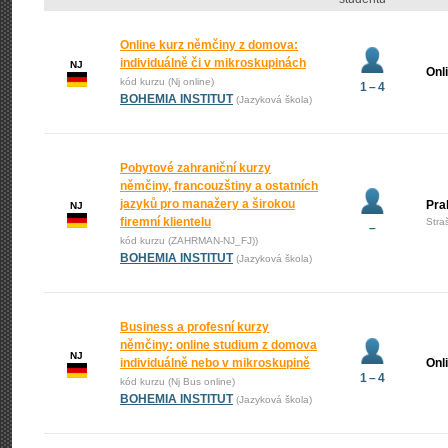
Online kurz němčiny z domova:
individuálně či v mikroskupinách
NJ
Onl
kód kurzu (Nj online)
1 – 4
BOHEMIA INSTITUT
(Jazyková škola)
Pobytové zahraniční kurzy
němčiny, francouzštiny a ostatních
jazyků pro manažery a širokou
Pra
NJ
firemní klientelu
Stra
–
kód kurzu (ZAHRMAN-NJ_FJ))
BOHEMIA INSTITUT
(Jazyková škola)
Business a profesní kurzy
němčiny: online studium z domova
NJ
individuálně nebo v mikroskupině
Onl
1 – 4
kód kurzu (Nj Bus online)
BOHEMIA INSTITUT
(Jazyková škola)