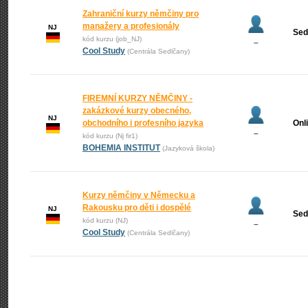
Zahraniční kurzy němčiny pro
manažery a profesionály
NJ
Sed
kód kurzu (job_NJ)
–
Cool Study
(Centrála Sedlčany)
FIREMNÍ KURZY NĚMČINY -
zakázkové kurzy obecného,
NJ
obchodního i profesního jazyka
Onl
–
kód kurzu (Nj fir1)
BOHEMIA INSTITUT
(Jazyková škola)
Kurzy němčiny v Německu a
Rakousku pro děti i dospělé
NJ
Sed
kód kurzu (NJ)
–
Cool Study
(Centrála Sedlčany)