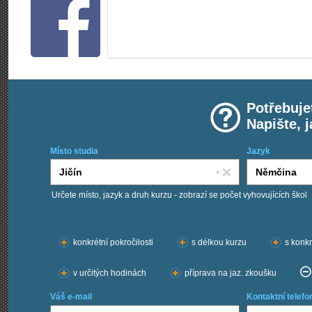
Potřebuje
Napište, 
Místo studia
Jazyk
Určete místo, jazyk a druh kurzu - zobrazí se počet vyhovujících škol
Chci kurzy:
konkrétní pokročilosti
s délkou kurzu
s konkr
v určitých hodinách
příprava na jaz. zkoušku
Váš e-mail
Kontaktní telefo