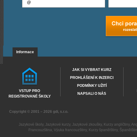
Informace
JAK SI VYBRAT KURZ
PROHLÁŠENÍ K INZERCI
PODMÍNKY UŽITÍ
VSTUP PRO
NAPSALI O NÁS
REGISTROVANÉ ŠKOLY
Copyright © 2001 – 2026
gdi, s.r.o.
Jazykové školy
,
Jazykové kurzy
,
Jazykové zkoušky
,
Kurzy angličtiny
,
Ang
Francouzština
,
Výuka francouzštiny
,
Kurzy španělštiny
,
Španělšti