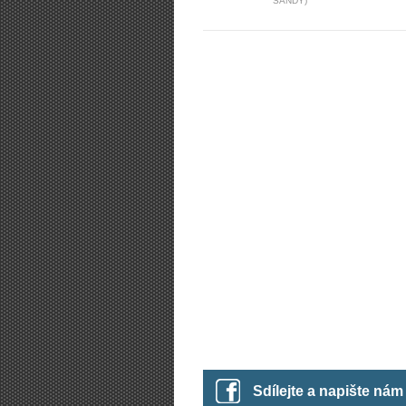
SANDY)
Sdílejte a napište ná