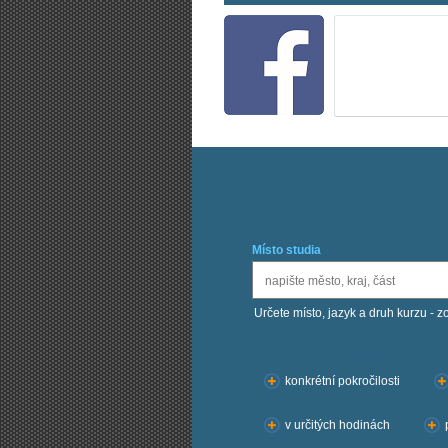
Místo studia
Určete místo, jazyk a druh kurzu - z
Chci kurzy:
konkrétní pokročilosti
v určitých hodinách