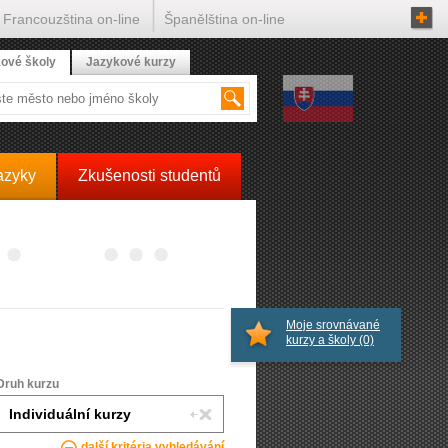
Francouzština on-line
Španělština on-line
ové školy
Jazykové kurzy
azyky
Zkušenosti studentů
Moje srovnávané
kurzy a školy
(0)
Druh kurzu
další kritéria vyhledávání