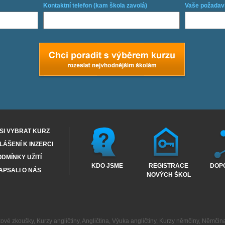
Kontaktní telefon (kam škola zavolá)
Vaše požadav
SI VYBRAT KURZ
ÁŠENÍ K INZERCI
DMÍNKY UŽITÍ
KDO JSME
REGISTRACE
DOP
APSALI O NÁS
NOVÝCH ŠKOL
kové zkoušky
,
Kurzy angličtiny
,
Angličtina
,
Výuka angličtiny
,
Kurzy němčiny
,
Němčin