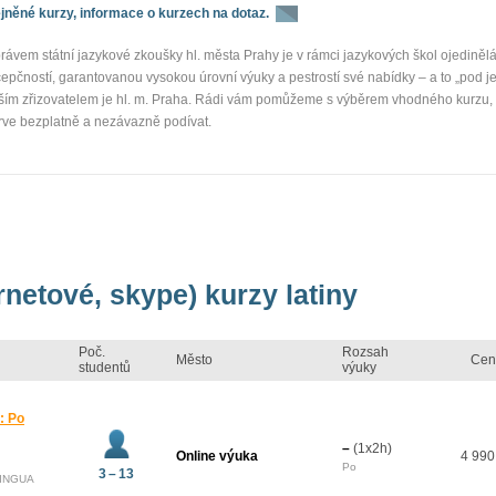
něné kurzy, informace o kurzech na dotaz.
la
rávem státní jazykové zkoušky hl. města Prahy je v rámci jazykových škol ojediněl
pčností, garantovanou vysokou úrovní výuky a pestrostí své nabídky – a to „pod j
aším zřizovatelem je hl. m. Praha. Rádi vám pomůžeme s výběrem vhodného kurzu, 
rve bezplatně a nezávazně podívat.
rnetové, skype) kurzy latiny
Poč.
Rozsah
Město
Cen
studentů
výuky
i: Po
–
(1x2h)
Online výuka
4 990
Po
3 – 13
LINGUA