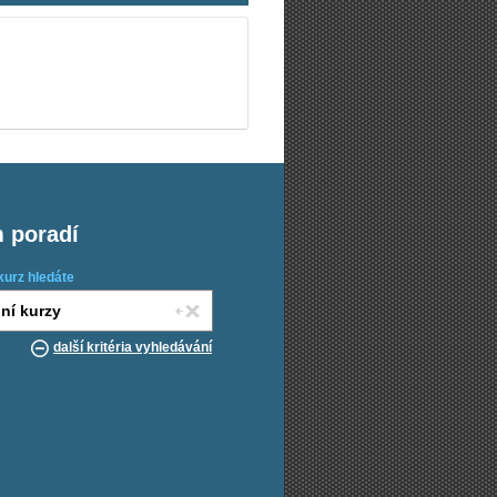
m poradí
kurz hledáte
další kritéria vyhledávání