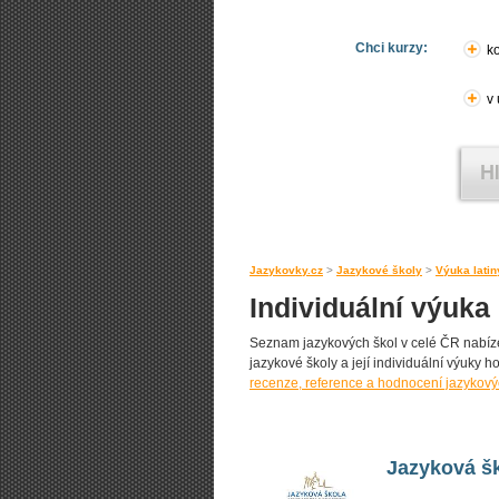
Chci kurzy:
ko
v
Jazykovky.cz
>
Jazykové školy
>
Výuka latin
Individuální výuka 
Seznam jazykových škol v celé ČR nabízejí
jazykové školy a její individuální výuky ho
recenze, reference a hodnocení jazykový
Jazyková šk