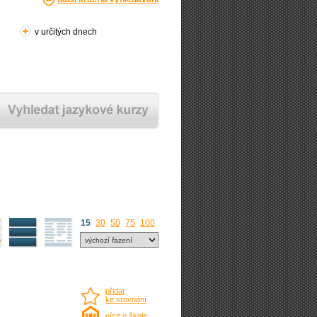
v určitých dnech
15
30
50
75
100
přidat
ke srovnání
více o škole