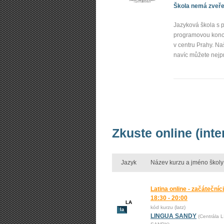
Škola nemá zveřej
Jazyková škola s p
programovou konce
v centru Prahy. N
navíc můžete nejp
Zkuste online (inte
Jazyk
Název kurzu a jméno školy
Latina online - začátečníc
18:30 - 20:00
LA
kód kurzu (latz)
la
LINGUA SANDY
(Centrála 