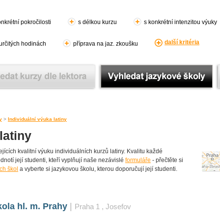
nkrétní pokročilosti
s délkou kurzu
s konkrétní intenzitou výuky
další kritéria
 určitých hodinách
příprava na jaz. zkoušku
y
>
Individuální výuka latiny
latiny
cích kvalitní výuku individuálních kurzů latiny. Kvalitu každé
dnotí její studenti, kteří vyplňují naše nezávislé
formuláře
- přečtěte si
ch škol
a vyberte si jazykovou školu, kterou doporučují její studenti.
ola hl. m. Prahy
|
Praha 1
, Josefov