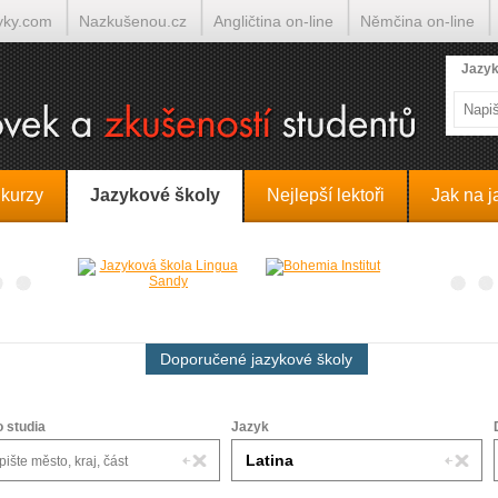
yky.com
Nazkušenou.cz
Angličtina on-line
Němčina on-line
lumočí.cz
Jazyk
 kurzy
Jazykové školy
Nejlepší lektoři
Jak na j
Doporučené jazykové školy
o studia
Jazyk