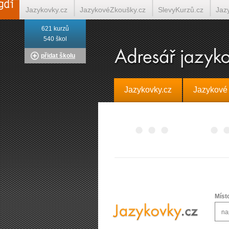
Jazykovky.cz
JazykovéZkoušky.cz
SlevyKurzů.cz
Jaz
621 kurzů
Italština on-line
Tlumočení-Překlady.cz
Překládá.cz
T
540 škol
přidat školu
Jazykovky.cz
Jazykové
Míst