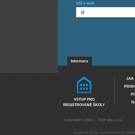
Váš e-mail
Informace
JAK 
PROHL
PO
VSTUP PRO
N
REGISTROVANÉ ŠKOLY
Copyright © 2001 – 2026
gdi, s.r.o.
Jazykové školy
,
Jazykové kurzy
,
Jazy