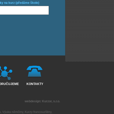
ky na kurz (předáme škole)
ORUČUJEME
KONTAKTY
webdesign:
Kurzor, s.r.o.
a
,
Výuka němčiny
,
Kurzy francouzštiny
,