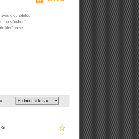
á svou dlouholetou
ednou střechou“
do kterého se
a
 Kč