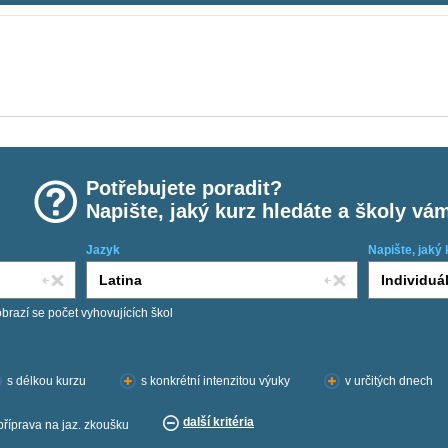
Potřebujete poradit?
Napište, jaký kurz hledáte a školy vá
Jazyk
Napište, jaký 
obrazí se počet vyhovujících škol
s délkou kurzu
s konkrétní intenzitou výuky
v určitých dnech
další kritéria
příprava na jaz. zkoušku