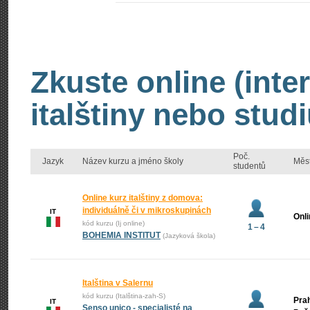
Zkuste online (inte
italštiny nebo studi
Poč.
Jazyk
Název kurzu a jméno školy
Měs
studentů
Online kurz italštiny z domova:
individuálně či v mikroskupinách
IT
Onl
kód kurzu (Ij online)
1 – 4
BOHEMIA INSTITUT
(Jazyková škola)
Italština v Salernu
kód kurzu (Italština-zah-S)
Prah
IT
Senso unico - specialisté na