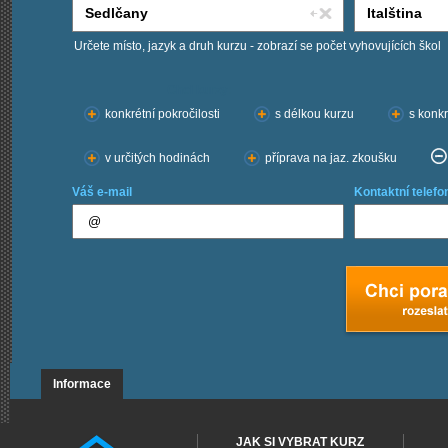
Určete místo, jazyk a druh kurzu - zobrazí se počet vyhovujících škol
Chci kurzy:
konkrétní pokročilosti
s délkou kurzu
s konkr
v určitých hodinách
příprava na jaz. zkoušku
Váš e-mail
Kontaktní telefo
Informace
JAK SI VYBRAT KURZ