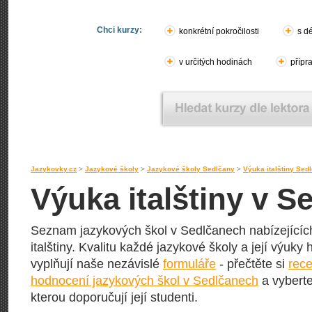
Chci kurzy:
konkrétní pokročilosti
s d
v určitých hodinách
přípr
Jazykovky.cz
>
Jazykové školy
>
Jazykové školy Sedlčany
>
Výuka italštiny Sed
Výuka italštiny v S
Seznam jazykových škol v Sedlčanech nabízejících
italštiny. Kvalitu každé jazykové školy a její výuky h
vyplňují naše nezávislé
formuláře
- přečtěte si
rece
hodnocení jazykových škol v Sedlčanech
a vyberte
kterou doporučují její studenti.