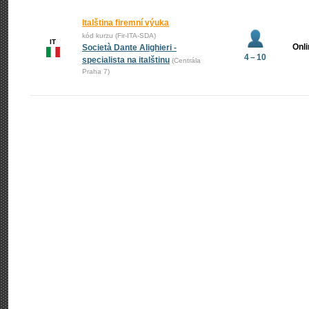
Italština firemní výuka
kód kurzu (Fir-ITA-SDA)
IT
Onl
Società Dante Alighieri -
4 – 10
specialista na italštinu
(Centrála
Praha 7)