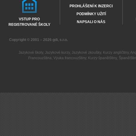
PROHLÁŠENÍ K INZERCI
PODMÍNKY UŽITÍ
VSTUP PRO
NAPSALI O NÁS
REGISTROVANÉ ŠKOLY
Copyright © 2001 – 2026
gdi, s.r.o.
Jazykové školy
,
Jazykové kurzy
,
Jazykové zkoušky
,
Kurzy angličtiny
,
Ang
Francouzština
,
Výuka francouzštiny
,
Kurzy španělštiny
,
Španělšti