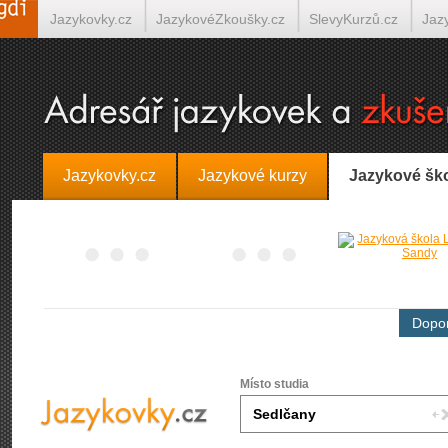
Jazykovky.cz
JazykovéZkoušky.cz
SlevyKurzů.cz
Jaz
Španělština on-line
Italština on-line
Tlumočení-Překlady.
Jazykovky.cz
Jazykové kurzy
Jazykové šk
Dopor
Místo studia