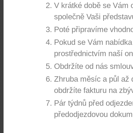
V krátké době se Vám 
společně Vaši představ
Poté připravíme vhodn
Pokud se Vám nabídka l
prostřednictvím naší o
Obdržíte od nás smlouv
Zhruba měsíc a půl až
obdržíte fakturu na zbý
Pár týdnů před odjezd
předodjezdovou dokum