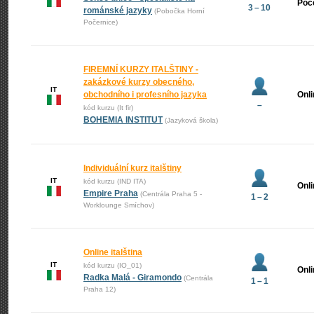
Poč
3 – 10
románské jazyky
(Pobočka Horní
Počernice)
FIREMNÍ KURZY ITALŠTINY -
zakázkové kurzy obecného,
IT
obchodního i profesního jazyka
Onl
–
kód kurzu (It fir)
BOHEMIA INSTITUT
(Jazyková škola)
Individuální kurz italštiny
IT
kód kurzu (IND ITA)
Onl
Empire Praha
(Centrála Praha 5 -
1 – 2
Worklounge Smíchov)
Online italština
IT
kód kurzu (IO_01)
Onl
Radka Malá - Giramondo
(Centrála
1 – 1
Praha 12)