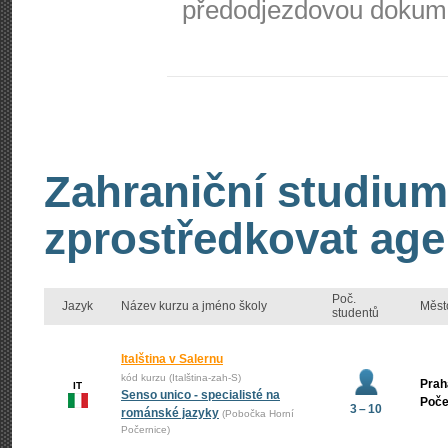
předodjezdovou dokum
Zahraniční studium
zprostředkovat age
Poč.
Jazyk
Název kurzu a jméno školy
Měst
studentů
Italština v Salernu
kód kurzu (Italština-zah-S)
Prah
IT
Senso unico - specialisté na
Poče
3 – 10
románské jazyky
(Pobočka Horní
Počernice)