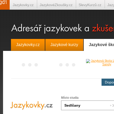
Jazykovky.cz
JazykovéZkoušky.cz
SlevyKurzů.cz
Jaz
Španělština on-line
Italština on-line
Tlumočení-Překlady.
Jazykovky.cz
Jazykové kurzy
Jazykové šk
Dopor
Místo studia