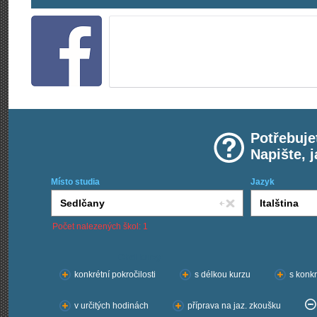
Potřebuje
Napište, 
Místo studia
Jazyk
Počet nalezených škol: 1
Chci kurzy:
konkrétní pokročilosti
s délkou kurzu
s konkr
v určitých hodinách
příprava na jaz. zkoušku