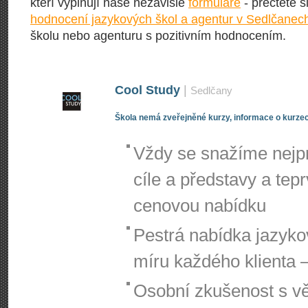
kteří vyplňují naše nezávislé
formuláře
- přečtěte s
hodnocení jazykových škol a agentur v Sedlčanec
školu nebo agenturu s pozitivním hodnocením.
Cool Study
|
Sedlčany
Škola nemá zveřejněné kurzy, informace o kurzec
Vždy se snažíme nejpr
cíle a představy a te
cenovou nabídku
Pestrá nabídka jazyko
míru každého klienta –
Osobní zkušenost s vě