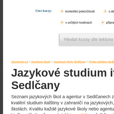
Chci kurzy:
konkrétní pokročilosti
s d
v určitých hodinách
přípr
Jazykovky.cz
>
Jazykové školy
>
Jazykové školy Sedlčany
>
Výuka italštiny Sed
Jazykové studium it
Sedlčany
Seznam jazykových škol a agentur v Sedlčanech z
kvalitní studium italštiny v zahraničí na jazykových
školách. Kvalitu každé jazykové školy nebo agentury