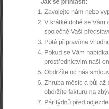
Jak se přihlásit:
Zavolejte nám nebo vypl
V krátké době se Vám 
společně Vaši představ
Poté připravíme vhodn
Pokud se Vám nabídka l
prostřednictvím naší o
Obdržíte od nás smlouv
Zhruba měsíc a půl až
obdržíte fakturu na zbý
Pár týdnů před odjezd