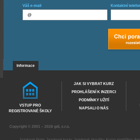
Váš e-mail
Kontaktní telefo
Informace
JAK SI VYBRAT KURZ
PROHLÁŠENÍ K INZERCI
PODMÍNKY UŽITÍ
VSTUP PRO
NAPSALI O NÁS
REGISTROVANÉ ŠKOLY
Copyright © 2001 – 2026
gdi, s.r.o.
Jazykové školy
,
Jazykové kurzy
,
Jazykové zkoušky
,
Kurzy angličtiny
,
Ang