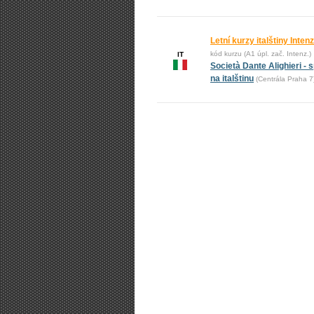
Letní kurzy italštiny Intenz
kód kurzu (A1 úpl. zač. Intenz.)
IT
Società Dante Alighieri - s
na italštinu
(Centrála Praha 7