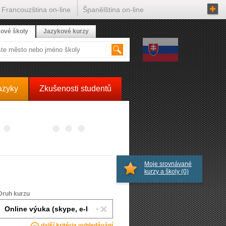
Francouzština on-line
Španělština on-line
ové školy
Jazykové kurzy
azyky
Zkušenosti studentů
Moje srovnávané
kurzy a školy
(0)
Druh kurzu
další kritéria vyhledávání