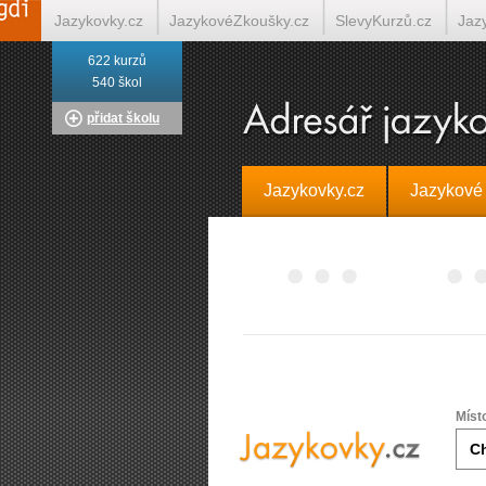
Jazykovky.cz
JazykovéZkoušky.cz
SlevyKurzů.cz
Jaz
622 kurzů
Italština on-line
Tlumočení-Překlady.cz
Překládá.cz
T
540 škol
přidat školu
Jazykovky.cz
Jazykové
Míst