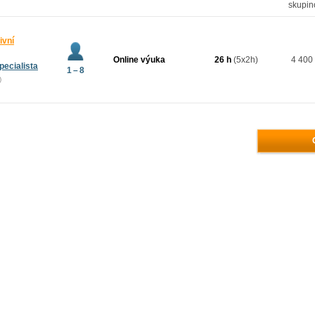
skupin
ivní
Online výuka
26 h
(5x2h)
4 400
pecialista
1 – 8
)