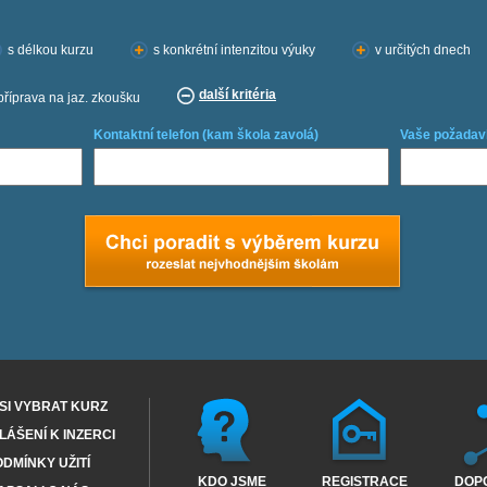
s délkou kurzu
s konkrétní intenzitou výuky
v určitých dnech
další kritéria
příprava na jaz. zkoušku
Kontaktní telefon (kam škola zavolá)
Vaše požadav
SI VYBRAT KURZ
ÁŠENÍ K INZERCI
DMÍNKY UŽITÍ
KDO JSME
REGISTRACE
DOP