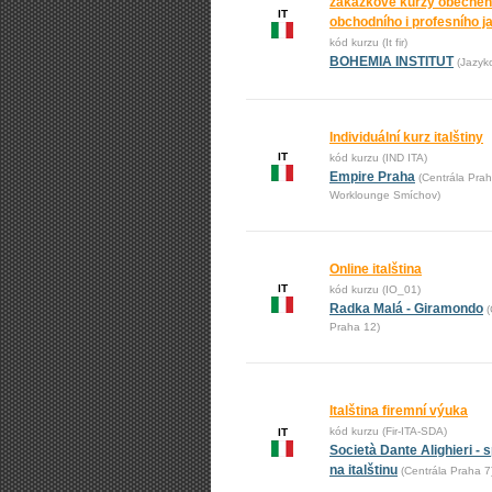
zakázkové kurzy obecnéh
IT
obchodního i profesního j
kód kurzu (It fir)
BOHEMIA INSTITUT
(Jazyk
Individuální kurz italštiny
IT
kód kurzu (IND ITA)
Empire Praha
(Centrála Prah
Worklounge Smíchov)
Online italština
IT
kód kurzu (IO_01)
Radka Malá - Giramondo
(
Praha 12)
Italština firemní výuka
kód kurzu (Fir-ITA-SDA)
IT
Società Dante Alighieri - s
na italštinu
(Centrála Praha 7