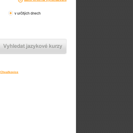
v určitých dnech
y Chvalkovice