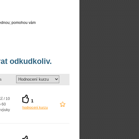
najednou; pomohou vám
vat odkudkoliv.
a
č / 10
1
o 60
hodnocení kurzu
 výuky