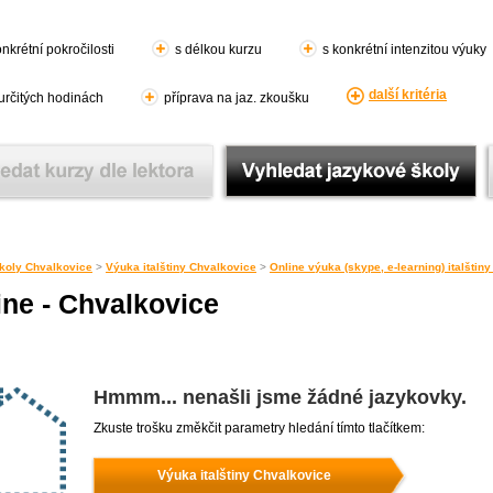
nkrétní pokročilosti
s délkou kurzu
s konkrétní intenzitou výuky
další kritéria
 určitých hodinách
příprava na jaz. zkoušku
koly Chvalkovice
>
Výuka italštiny Chvalkovice
>
Online výuka (skype, e-learning) italštin
ine - Chvalkovice
Hmmm... nenašli jsme žádné jazykovky.
Zkuste trošku změkčit parametry hledání tímto tlačítkem:
Výuka italštiny Chvalkovice