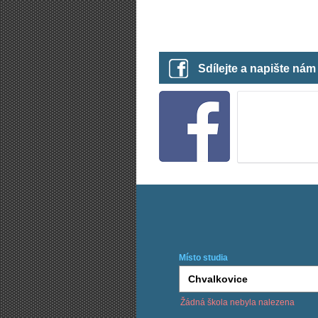
Sdílejte a napište ná
Místo studia
Žádná škola nebyla nalezena