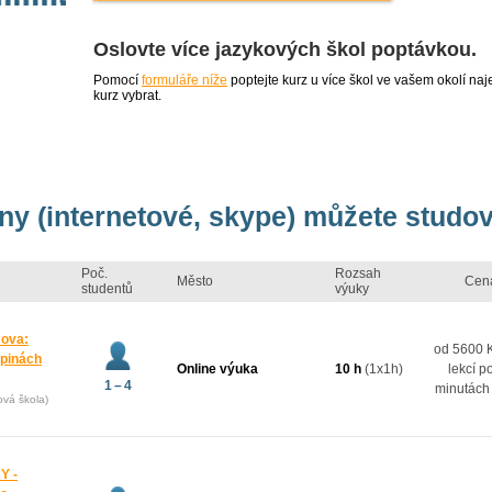
Oslovte více jazykových škol poptávkou.
Pomocí
formuláře níže
poptejte kurz u více škol ve vašem okolí 
kurz vybrat.
tiny (internetové, skype) můžete studo
Poč.
Rozsah
Město
Cen
studentů
výuky
mova:
od 5600 K
upinách
Online výuka
10 h
(1x1h)
lekcí p
1 – 4
minutách
ová škola)
Y -