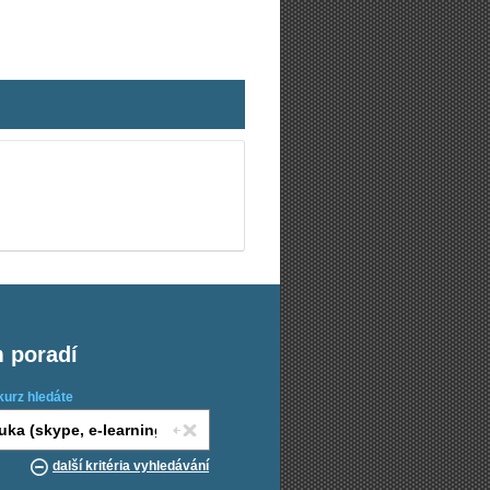
m poradí
kurz hledáte
další kritéria vyhledávání