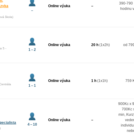
o,
390-790 
azyka
Online výuka
–
hodinu 
–
ová škola)
Online výuka
20 h
(1x2h)
od 799
a 5 -
1 – 2
Online výuka
1 h
(1x1h)
759 
Centrála
1 – 1
900Kc x 
700Kc 
min, Kurz
Online výuka
–
vede
pecialista
4 – 10
individ
)
neb