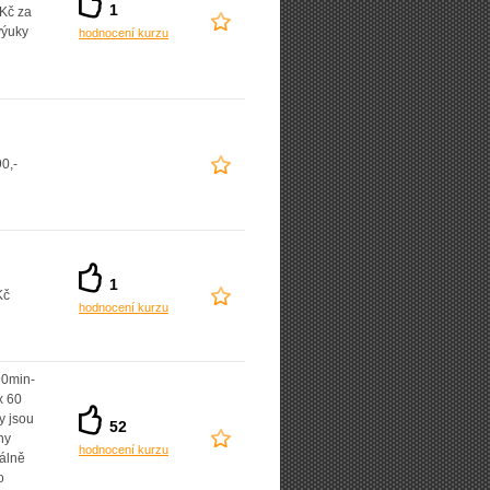
1
Kč za
výuky
hodnocení kurzu
0,-
1
Kč
hodnocení kurzu
90min-
x 60
y jsou
52
ny
hodnocení kurzu
uálně
o