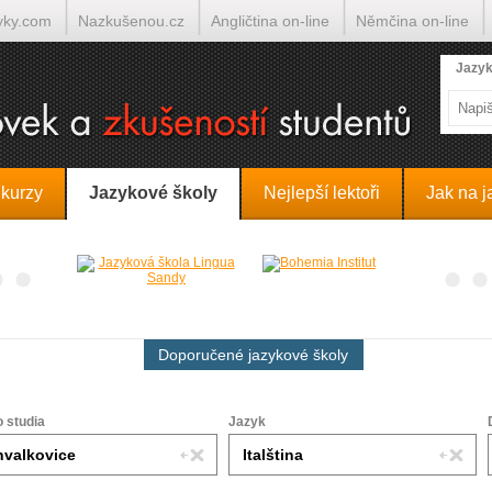
yky.com
Nazkušenou.cz
Angličtina on-line
Němčina on-line
lumočí.cz
Jazyk
 kurzy
Jazykové školy
Nejlepší lektoři
Jak na j
Doporučené jazykové školy
o studia
Jazyk