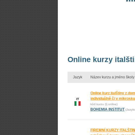
Online kurzy italš
Jazyk
Název kurzu a jméno školy
Online kurz italštiny z do
individuálně či v mikrosk
IT
kód kurzu (Ij online)
BOHEMIA INSTITUT
(Jazyk
FIREMNÍ KURZY ITALŠTIN