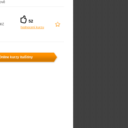
ově
52
 Kč
hodnocení kurzu
Online kurzy italštiny