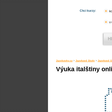
Chci kurzy:
ko
v
Jazykovky.cz
>
Jazykové školy
>
Jazykové š
Výuka italštiny onl