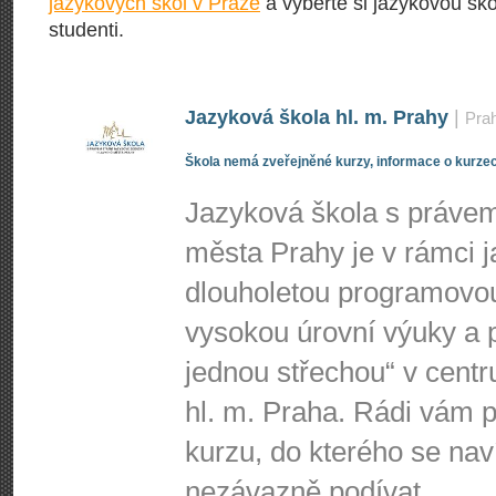
jazykových škol v Praze
a vyberte si jazykovou škol
studenti.
Jazyková škola hl. m. Prahy
|
Pra
Škola nemá zveřejněné kurzy, informace o kurzec
Jazyková škola s právem 
města Prahy je v rámci j
dlouholetou programovo
vysokou úrovní výuky a p
jednou střechou“ v centr
hl. m. Praha. Rádi vá
kurzu, do kterého se nav
nezávazně podívat.