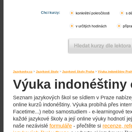
Chci kurzy:
konkrétní pokročilosti
s d
v určitých hodinách
přípr
Jazykovky.cz
>
Jazykové školy
>
Jazykové školy Praha
>
Výuka indonéštiny Pra
Výuka indonéštiny 
Seznam jazykových škol se sídlem v Praze nabízejí
online kurzů indonéštiny. Výuka probíhá přes inter
Facetime...) nebo samostudiem - e-learningové text
každé jazykové školy a její online výuky hodnotí její
naše nezávislé
formuláře
- přečtěte si
recenze, re