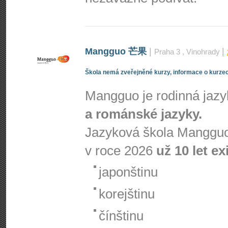
Mangguo 芒果
|
|
Praha 3
, Vinohrady
Škola nemá zveřejněné kurzy, informace o kurzec
Mangguo je rodinná jaz
a románské jazyky.
Jazyková škola Mangguo
v roce 2026
už 10 let ex
japonštinu
korejštinu
čínštinu