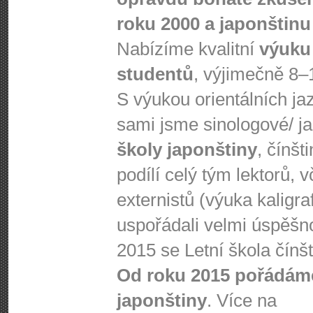
roku 2000 a japonštinu 
Nabízíme kvalitní
výuku
studentů
, výjimečně 8–
S výukou orientálních j
sami jsme sinologové/ j
školy japonštiny
, čínšt
podílí celý tým lektorů, 
externistů (výuka kaligra
uspořádali velmi úspěšnou
2015 se Letní škola čínš
Od roku 2015 pořádáme
japonštiny
. Více na