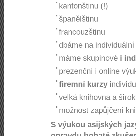
kantonštinu (!)
španělštinu
francouzštinu
dbáme na individuální 
máme skupinové
i in
prezenční i online výu
firemní kurzy
individu
velká knihovna a širo
možnost zapůjčení knih
S výukou asijských ja
opravdu bohaté zkušen