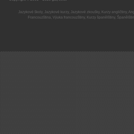
Jazykové školy
,
Jazykové kurzy
,
Jazykové zkoušky
,
Kurzy angličtiny
,
Ang
Francouzština
,
Výuka francouzštiny
,
Kurzy španělštiny
,
Španělšti