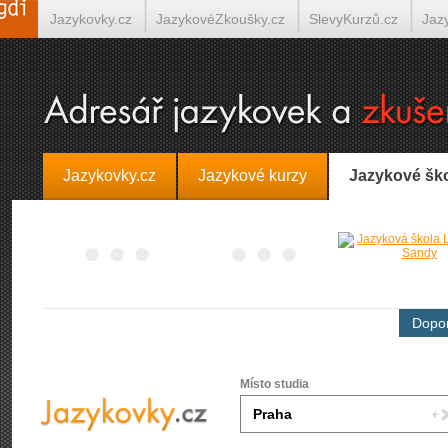
Jazykovky.cz
JazykovéZkoušky.cz
SlevyKurzů.cz
Jaz
Španělština on-line
Italština on-line
Tlumočení-Překlady.
Jazykovky.cz
Jazykové kurzy
Jazykové šk
Dopor
Místo studia