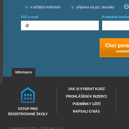
v určitých hodinách
příprava na jaz. zkoušku
Váš e-mail
Kontaktní telefo
Informace
JAK SI VYBRAT KURZ
PROHLÁŠENÍ K INZERCI
PODMÍNKY UŽITÍ
VSTUP PRO
NAPSALI O NÁS
REGISTROVANÉ ŠKOLY
Copyright © 2001 – 2026
gdi, s.r.o.