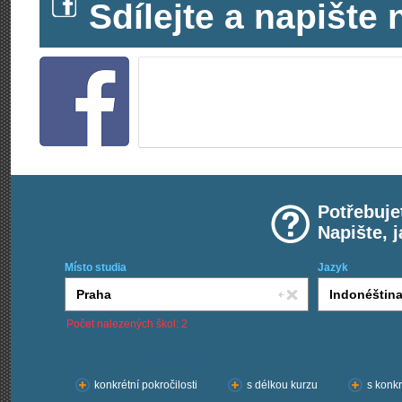
Sdílejte a napišt
Potřebuje
Napište, 
Místo studia
Jazyk
Počet nalezených škol: 2
Chci kurzy:
konkrétní pokročilosti
s délkou kurzu
s konkr