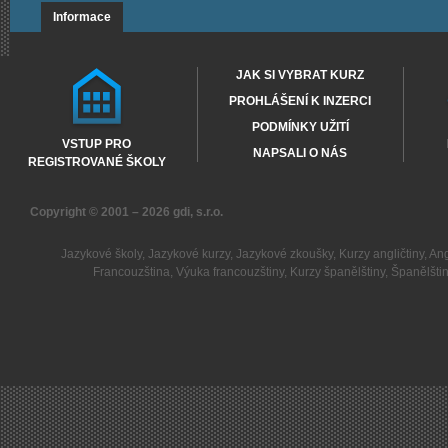
Informace
JAK SI VYBRAT KURZ
PROHLÁŠENÍ K INZERCI
PODMÍNKY UŽITÍ
VSTUP PRO
NAPSALI O NÁS
REGISTROVANÉ ŠKOLY
Copyright © 2001 – 2026
gdi, s.r.o.
Jazykové školy
,
Jazykové kurzy
,
Jazykové zkoušky
,
Kurzy angličtiny
,
Ang
Francouzština
,
Výuka francouzštiny
,
Kurzy španělštiny
,
Španělšti