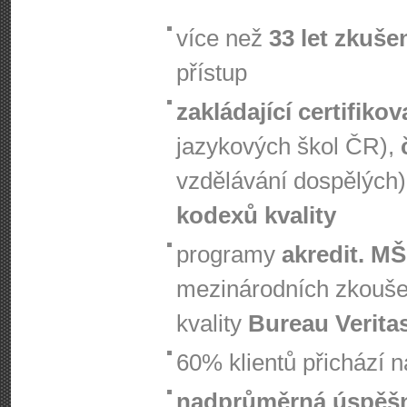
více než
33 let zkuše
přístup
zakládající certifiko
jazykových škol ČR),
vzdělávání dospělých)
kodexů kvality
programy
akredit. M
mezinárodních zkouš
kvality
Bureau Verita
60% klientů přichází 
nadprůměrná úspěš