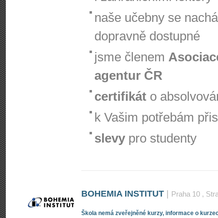
naše učebny se nachá
dopravně dostupné
jsme členem
Asociac
agentur ČR
certifikát
o absolvová
k Vašim potřebám při
slevy
pro studenty
BOHEMIA INSTITUT
|
Praha 10
, Str
Škola nemá zveřejněné kurzy, informace o kurzec