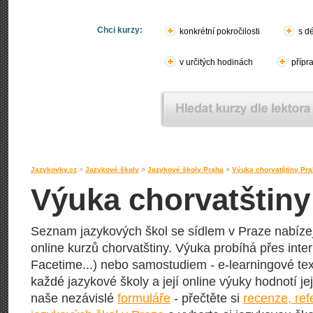
Chci kurzy:
konkrétní pokročilosti
s d
v určitých hodinách
přípr
Jazykovky.cz
>
Jazykové školy
>
Jazykové školy Praha
>
Výuka chorvatštiny Pr
Výuka chorvatštiny 
Seznam jazykových škol se sídlem v Praze nabízejí
online kurzů chorvatštiny. Výuka probíhá přes inte
Facetime...) nebo samostudiem - e-learningové text
každé jazykové školy a její online výuky hodnotí její
naše nezávislé
formuláře
- přečtěte si
recenze, re