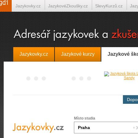
Jazykovky.cz
JazykovéZkoušky.cz
SlevyKurzů.cz
Jaz
Španělština on-line
Italština on-line
Tlumočení-Překlady.
Jazykovky.cz
Jazykové kurzy
Jazykové šk
Dopor
Místo studia