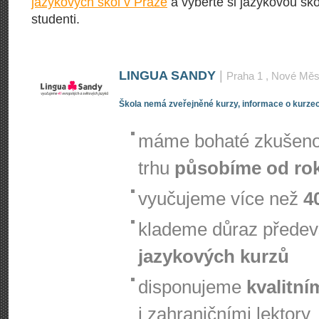
jazykových škol v Praze
a vyberte si jazykovou škol
studenti.
LINGUA SANDY
|
Praha 1
, Nové Měs
Škola nemá zveřejněné kurzy, informace o kurzec
máme bohaté zkušenos
trhu
působíme od ro
vyučujeme více než
4
klademe důraz přede
jazykových kurzů
disponujeme
kvalitní
i zahraničními lektory