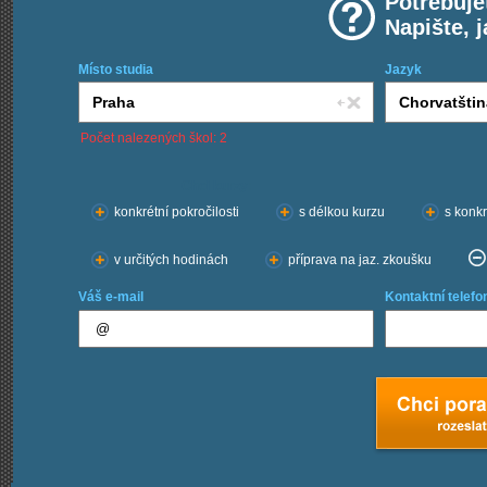
Potřebuje
Napište, 
Místo studia
Jazyk
Počet nalezených škol: 2
Chci kurzy:
konkrétní pokročilosti
s délkou kurzu
s konkr
v určitých hodinách
příprava na jaz. zkoušku
Váš e-mail
Kontaktní telefo