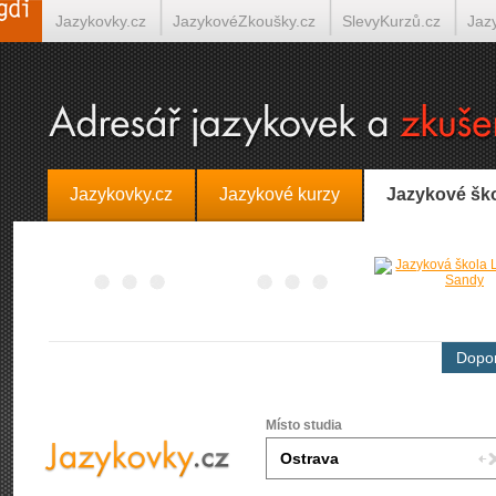
Jazykovky.cz
JazykovéZkoušky.cz
SlevyKurzů.cz
Jaz
Španělština on-line
Italština on-line
Tlumočení-Překlady.
Jazykovky.cz
Jazykové kurzy
Jazykové šk
Dopor
Místo studia