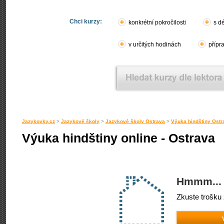
Chci kurzy:
konkrétní pokročilosti
s d
v určitých hodinách
přípr
Jazykovky.cz
>
Jazykové školy
>
Jazykové školy Ostrava
>
Výuka hindštiny Ostr
Výuka hindštiny online - Ostrava
Hmmm... 
Zkuste trošku 