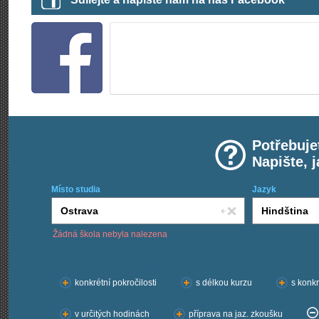
Potřebuje
Napište, 
Místo studia
Jazyk
Žádná škola nebyla nalezena
Chci kurzy:
konkrétní pokročilosti
s délkou kurzu
s konkr
v určitých hodinách
příprava na jaz. zkoušku