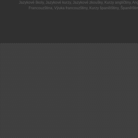
Jazykové školy
,
Jazykové kurzy
,
Jazykové zkoušky
,
Kurzy angličtiny
,
Ang
Francouzština
,
Výuka francouzštiny
,
Kurzy španělštiny
,
Španělšti