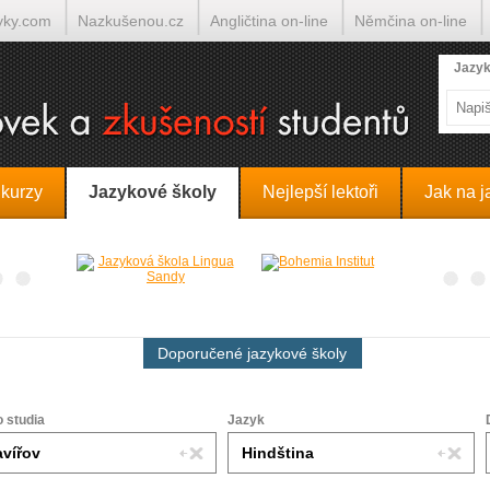
yky.com
Nazkušenou.cz
Angličtina on-line
Němčina on-line
lumočí.cz
Jazyk
 kurzy
Jazykové školy
Nejlepší lektoři
Jak na j
Doporučené jazykové školy
o studia
Jazyk