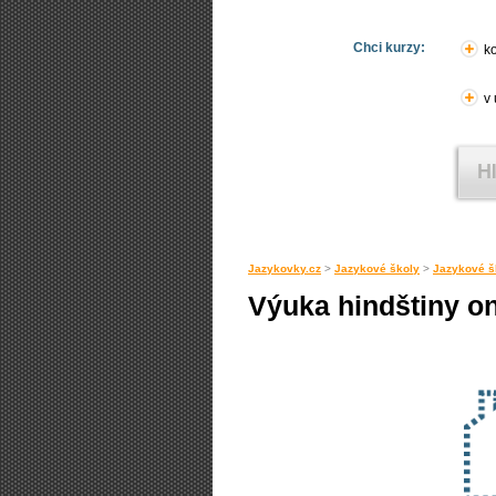
Chci kurzy:
ko
v
Jazykovky.cz
>
Jazykové školy
>
Jazykové š
Výuka hindštiny on