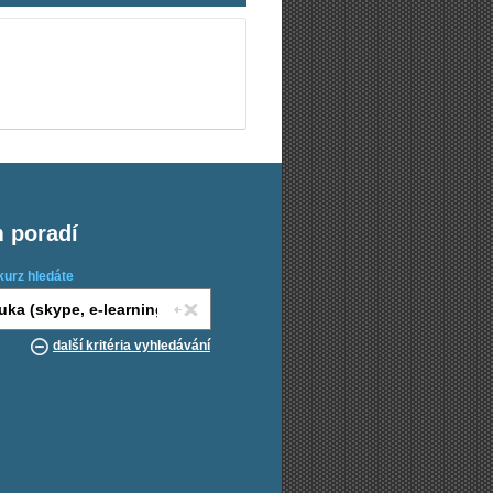
m poradí
kurz hledáte
další kritéria vyhledávání