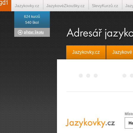
Jazykovky.cz
JazykovéZkoušky.cz
SlevyKurzů.cz
Jaz
624 kurzů
Italština on-line
Tlumočení-Překlady.cz
Překládá.cz
T
540 škol
přidat školu
Jazykovky.cz
Jazykové
Míst