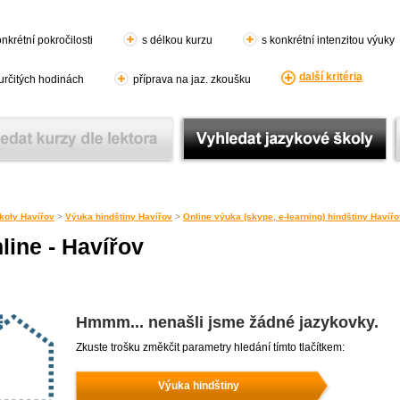
nkrétní pokročilosti
s délkou kurzu
s konkrétní intenzitou výuky
další kritéria
 určitých hodinách
příprava na jaz. zkoušku
koly Havířov
>
Výuka hindštiny Havířov
>
Online výuka (skype, e-learning) hindštiny Havíř
line - Havířov
Hmmm... nenašli jsme žádné jazykovky.
Zkuste trošku změkčit parametry hledání tímto tlačítkem:
Výuka hindštiny