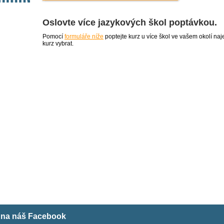
Oslovte více jazykových škol poptávkou.
Pomocí
formuláře níže
poptejte kurz u více škol ve vašem okolí 
kurz vybrat.
m na náš Facebook