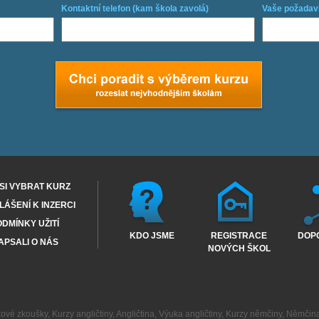
Kontaktní telefon (kam škola zavolá)
Vaše požadav
SI VYBRAT KURZ
ÁŠENÍ K INZERCI
DMÍNKY UŽITÍ
KDO JSME
REGISTRACE
DOP
APSALI O NÁS
NOVÝCH ŠKOL
kové zkoušky
,
Kurzy angličtiny
,
Angličtina
,
Výuka angličtiny
,
Kurzy němčiny
,
Němčin