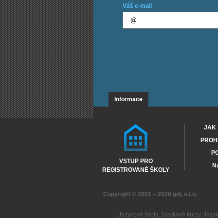
Váš e-mail
Informace
JAK 
PROHL
PO
VSTUP PRO
N
REGISTROVANÉ ŠKOLY
Copyright © 2001 – 2026
gdi, s.r.o.
Jazykové školy
,
Jazykové kurzy
,
Jazy