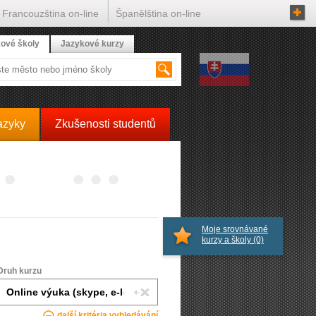
Francouzština on-line
Španělština on-line
ové školy
Jazykové kurzy
azyky
Zkušenosti studentů
Moje srovnávané
kurzy a školy
(0)
Druh kurzu
další kritéria vyhledávání