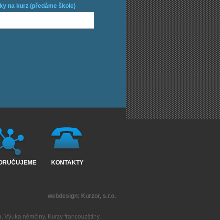
ky na kurz (předáme škole)
ORUČUJEME
KONTAKTY
webdesign:
Kurzor, s.r.o.
a
,
Výuka němčiny
,
Kurzy francouzštiny
,