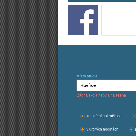
Místo studia
Žádná škola nebyla nalezena
Chci kurzy:
konkrétní pokročilosti
v určitých hodinách