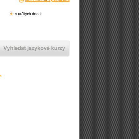
v určitých dnech
ov