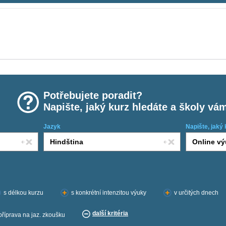
Potřebujete poradit?
Napište, jaký kurz hledáte a školy vá
Jazyk
Napište, jaký 
s délkou kurzu
s konkrétní intenzitou výuky
v určitých dnech
další kritéria
příprava na jaz. zkoušku