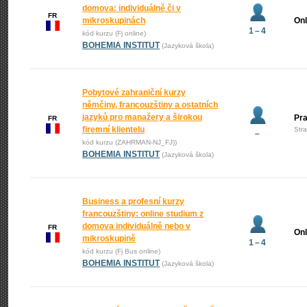
domova: individuálně či v
FR
mikroskupinách
Onl
1 – 4
kód kurzu (Fj online)
BOHEMIA INSTITUT
(Jazyková škola)
Pobytové zahraniční kurzy
němčiny, francouzštiny a ostatních
jazyků pro manažery a širokou
Pr
FR
firemní klientelu
Str
–
kód kurzu (ZAHRMAN-NJ_FJ))
BOHEMIA INSTITUT
(Jazyková škola)
Business a profesní kurzy
francouzštiny: online studium z
domova individuálně nebo v
FR
Onl
mikroskupině
1 – 4
kód kurzu (Fj Bus online)
BOHEMIA INSTITUT
(Jazyková škola)