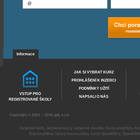
Informace
JAK SI VYBRAT KURZ
PROHLÁŠENÍ K INZERCI
PODMÍNKY UŽITÍ
VSTUP PRO
NAPSALI O NÁS
REGISTROVANÉ ŠKOLY
Copyright © 2001 – 2026
gdi, s.r.o.
Jazykové školy
,
Jazykové kurzy
,
Jazykové zkoušky
,
Kurzy angličtiny
,
Ang
Francouzština
,
Výuka francouzštiny
,
Kurzy španělštiny
,
Španělšti