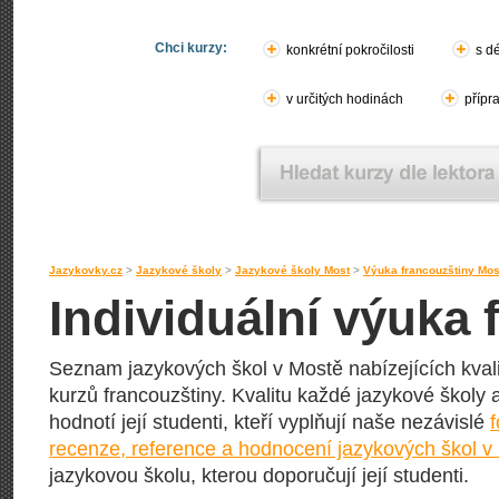
Chci kurzy:
konkrétní pokročilosti
s d
v určitých hodinách
přípr
Jazykovky.cz
>
Jazykové školy
>
Jazykové školy Most
>
Výuka francouzštiny Mos
Individuální výuka 
Seznam jazykových škol v Mostě nabízejících kvali
kurzů francouzštiny. Kvalitu každé jazykové školy a 
hodnotí její studenti, kteří vyplňují naše nezávislé
recenze, reference a hodnocení jazykových škol v
jazykovou školu, kterou doporučují její studenti.