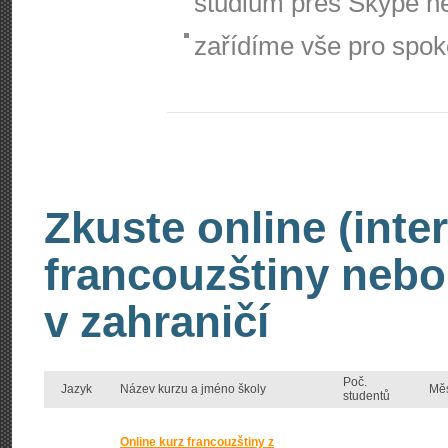
studium přes Skype 
zařídíme vše pro spok
Zkuste online (inte
francouzštiny nebo
v zahraničí
Poč.
Jazyk
Název kurzu a jméno školy
Mě
studentů
Online kurz francouzštiny z