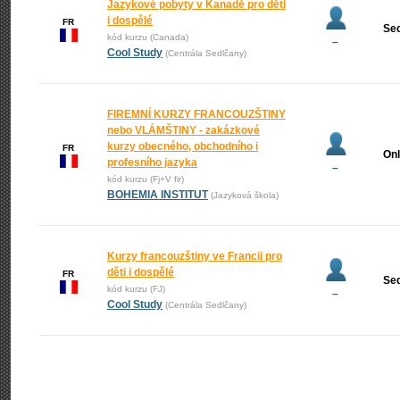
Jazykové pobyty v Kanadě pro děti
i dospělé
FR
Se
kód kurzu (Canada)
–
Cool Study
(Centrála Sedlčany)
FIREMNÍ KURZY FRANCOUZŠTINY
nebo VLÁMŠTINY - zakázkové
kurzy obecného, obchodního i
FR
Onl
profesního jazyka
–
kód kurzu (Fj+V fir)
BOHEMIA INSTITUT
(Jazyková škola)
Kurzy francouzštiny ve Francii pro
děti i dospělé
FR
Se
kód kurzu (FJ)
–
Cool Study
(Centrála Sedlčany)