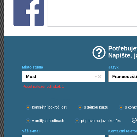
Potřebuje
Napište, 
Místo studia
Jazyk
Počet nalezených škol: 1
Chci kurzy:
konkrétní pokročilosti
s délkou kurzu
s konkr
v určitých hodinách
příprava na jaz. zkoušku
Váš e-mail
Kontaktní telefo