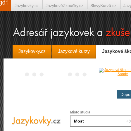
Jazykovky.cz
JazykovéZkoušky.cz
SlevyKurzů.cz
Jaz
Španělština on-line
Italština on-line
Tlumočení-Překlady.
Jazykovky.cz
Jazykové kurzy
Jazykové šk
Dopor
Místo studia