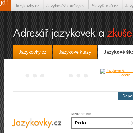
Jazykovky.cz
JazykovéZkoušky.cz
SlevyKurzů.cz
Jaz
Španělština on-line
Italština on-line
Tlumočení-Překlady.
Jazykovky.cz
Jazykové kurzy
Jazykové šk
Dopor
Místo studia