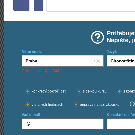
Potřebuje
Napište, 
Místo studia
Jazyk
Počet nalezených škol: 1
Chci kurzy:
konkrétní pokročilosti
s délkou kurzu
s konkr
v určitých hodinách
příprava na jaz. zkoušku
Váš e-mail
Kontaktní telefo