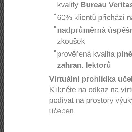
kvality
Bureau Verita
60% klientů přichází 
nadprůměrná úspěš
zkoušek
prověřená kvalita
plně
zahran. lektorů
Virtuální prohlídka uč
Klikněte na odkaz na vir
podívat na prostory výuk
učeben.