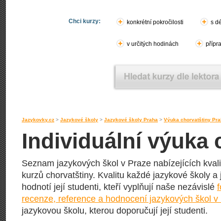
Chci kurzy:
konkrétní pokročilosti
s d
v určitých hodinách
přípr
Jazykovky.cz
>
Jazykové školy
>
Jazykové školy Praha
>
Výuka chorvatštiny Pr
Individuální výuka 
Seznam jazykových škol v Praze nabízejících kvali
kurzů chorvatštiny. Kvalitu každé jazykové školy a j
hodnotí její studenti, kteří vyplňují naše nezávislé
recenze, reference a hodnocení jazykových škol v
jazykovou školu, kterou doporučují její studenti.