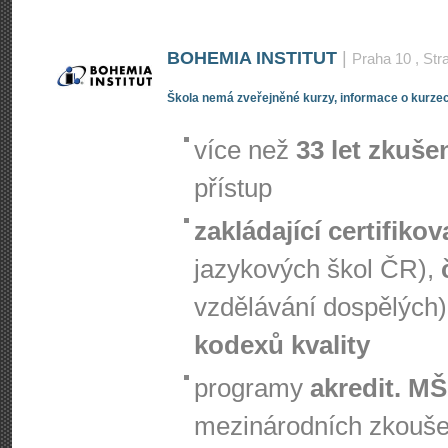
BOHEMIA INSTITUT
|
Praha 10
, Str
Škola nemá zveřejněné kurzy, informace o kurzec
více než
33 let zkuše
přístup
zakládající certifiko
jazykových škol ČR),
vzdělávání dospělých)
kodexů kvality
programy
akredit. M
mezinárodních zkouš