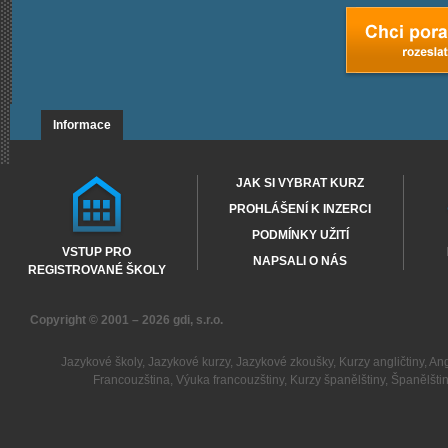
Informace
JAK SI VYBRAT KURZ
PROHLÁŠENÍ K INZERCI
PODMÍNKY UŽITÍ
VSTUP PRO
NAPSALI O NÁS
REGISTROVANÉ ŠKOLY
Copyright © 2001 – 2026
gdi, s.r.o.
Jazykové školy
,
Jazykové kurzy
,
Jazykové zkoušky
,
Kurzy angličtiny
,
Ang
Francouzština
,
Výuka francouzštiny
,
Kurzy španělštiny
,
Španělšti