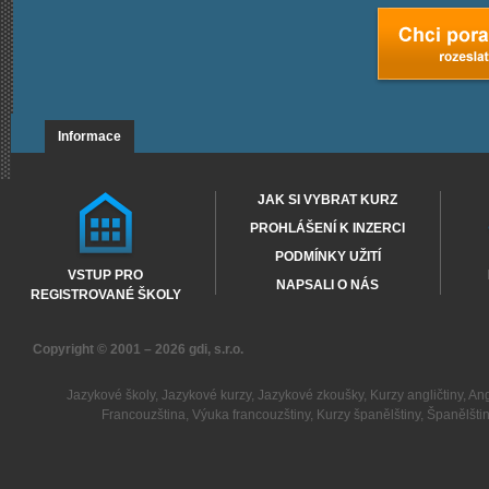
Informace
JAK SI VYBRAT KURZ
PROHLÁŠENÍ K INZERCI
PODMÍNKY UŽITÍ
VSTUP PRO
NAPSALI O NÁS
REGISTROVANÉ ŠKOLY
Copyright © 2001 – 2026
gdi, s.r.o.
Jazykové školy
,
Jazykové kurzy
,
Jazykové zkoušky
,
Kurzy angličtiny
,
Ang
Francouzština
,
Výuka francouzštiny
,
Kurzy španělštiny
,
Španělšti