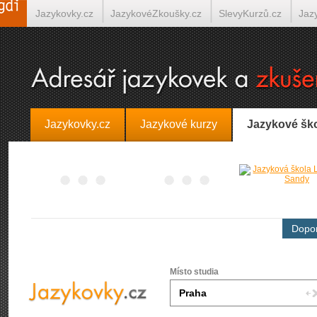
Jazykovky.cz
JazykovéZkoušky.cz
SlevyKurzů.cz
Jaz
Španělština on-line
Italština on-line
Tlumočení-Překlady.
Jazykovky.cz
Jazykové kurzy
Jazykové šk
Dopor
Místo studia