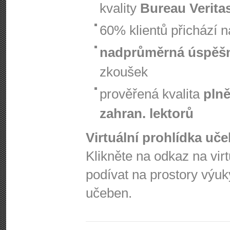
kvality
Bureau Verita
60% klientů přichází 
nadprůměrná úspěš
zkoušek
prověřená kvalita
plně
zahran. lektorů
Virtuální prohlídka uč
Klikněte na odkaz na vir
podívat na prostory výuk
učeben.