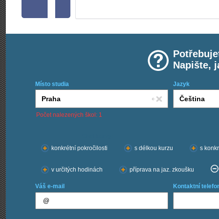
Potřebuje
Napište, 
Místo studia
Jazyk
Počet nalezených škol: 1
Chci kurzy:
konkrétní pokročilosti
s délkou kurzu
s konkr
v určitých hodinách
příprava na jaz. zkoušku
Váš e-mail
Kontaktní telefo