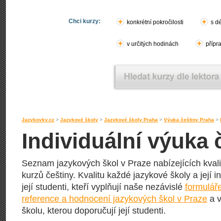
Chci kurzy:
konkrétní pokročilosti
s d
v určitých hodinách
přípr
Jazykovky.cz
>
Jazykové školy
>
Jazykové školy Praha
>
Výuka češtiny Praha
>
Individuální výuka 
Seznam jazykových škol v Praze nabízejících kvali
kurzů češtiny. Kvalitu každé jazykové školy a její i
její studenti, kteří vyplňují naše nezávislé
formulář
reference a hodnocení jazykových škol v Praze
a v
školu, kterou doporučují její studenti.