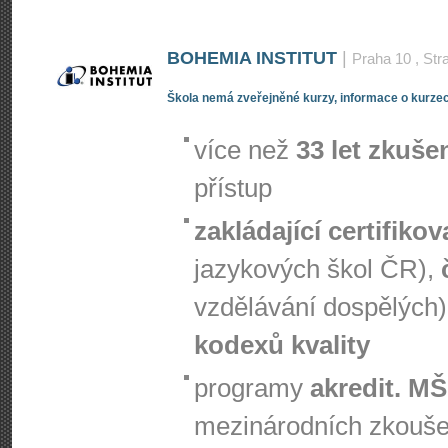
BOHEMIA INSTITUT
|
Praha 10
, Str
Škola nemá zveřejněné kurzy, informace o kurzec
více než
33 let zkuše
přístup
zakládající certifiko
jazykových škol ČR),
vzdělávání dospělých)
kodexů kvality
programy
akredit. M
mezinárodních zkouš