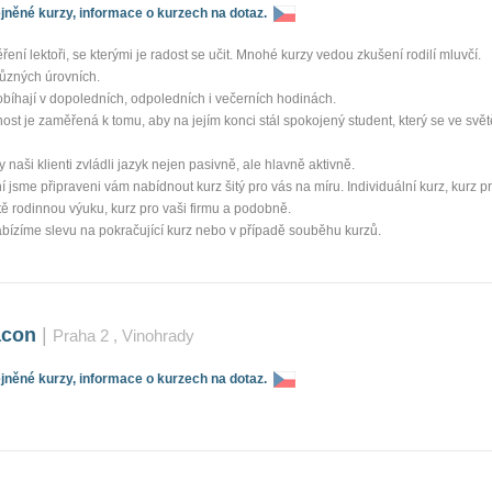
něné kurzy, informace o kurzech na dotaz.
ení lektoři, se kterými je radost se učit. Mnohé kurzy vedou zkušení rodilí mluvčí.
různých úrovních.
bíhají v dopoledních, odpoledních i večerních hodinách.
st je zaměřená k tomu, aby na jejím konci stál spokojený student, který se ve s
naši klienti zvládli jazyk nejen pasivně, ale hlavně aktivně.
 jsme připraveni vám nabídnout kurz šitý pro vás na míru. Individuální kurz, kurz p
stě rodinnou výuku, kurz pro vaši firmu a podobně.
bízíme slevu na pokračující kurz nebo v případě souběhu kurzů.
acon
|
Praha 2
, Vinohrady
něné kurzy, informace o kurzech na dotaz.