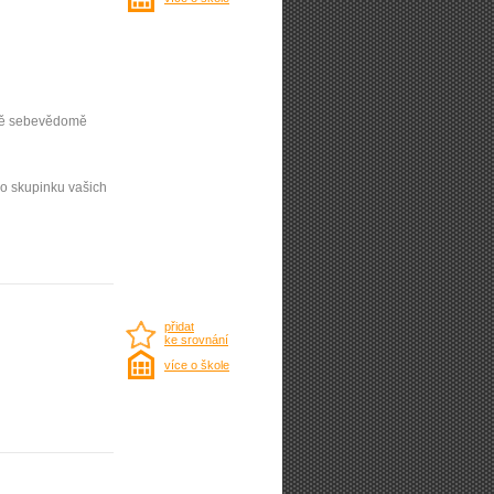
větě sebevědomě
ro skupinku vašich
přidat
ke srovnání
více o škole