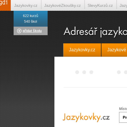
Jazykovky.cz
JazykovéZkoušky.cz
SlevyKurzů.cz
Jaz
622 kurzů
Italština on-line
Tlumočení-Překlady.cz
Překládá.cz
T
540 škol
přidat školu
Jazykovky.cz
Jazykové
Míst