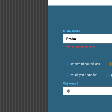
Místo studia
Počet nalezených škol: 2
Chci kurzy:
konkrétní pokročilosti
v určitých hodinách
Váš e-mail