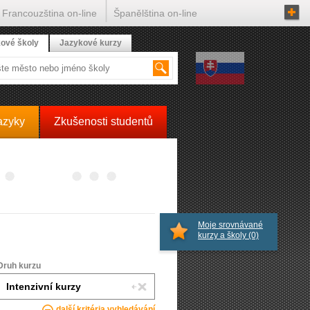
Francouzština on-line
Španělština on-line
ové školy
Jazykové kurzy
azyky
Zkušenosti studentů
Moje srovnávané
kurzy a školy
(0)
Druh kurzu
další kritéria vyhledávání