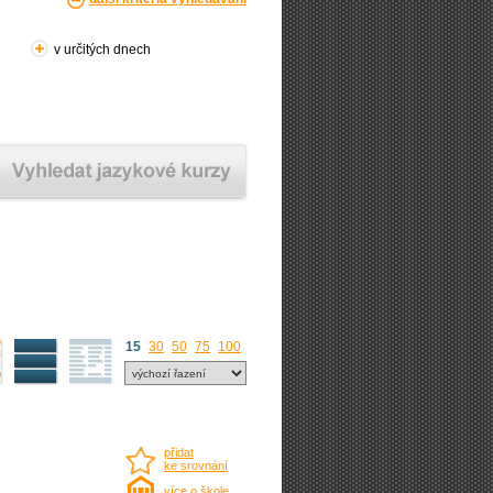
v určitých dnech
15
30
50
75
100
přidat
ke srovnání
více o škole