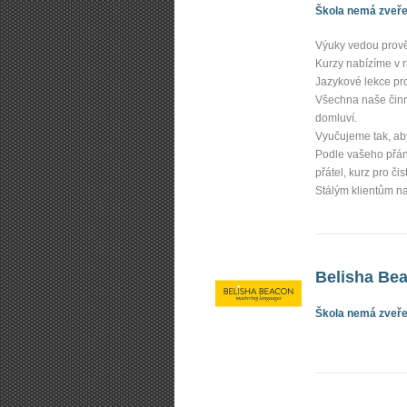
Škola nemá zveřej
Výuky vedou prověř
Kurzy nabízíme v 
Jazykové lekce pro
Všechna naše činno
domluví.
Vyučujeme tak, aby 
Podle vašeho přání
přátel, kurz pro či
Stálým klientům na
Belisha Be
Škola nemá zveřej