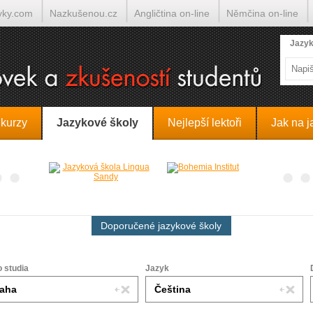
yky.com
Nazkušenou.cz
Angličtina on-line
Němčina on-line
lumočí.cz
Jazyk
 kurzy
Jazykové školy
Nejlepší lektoři
Jak na j
Doporučené jazykové školy
o studia
Jazyk