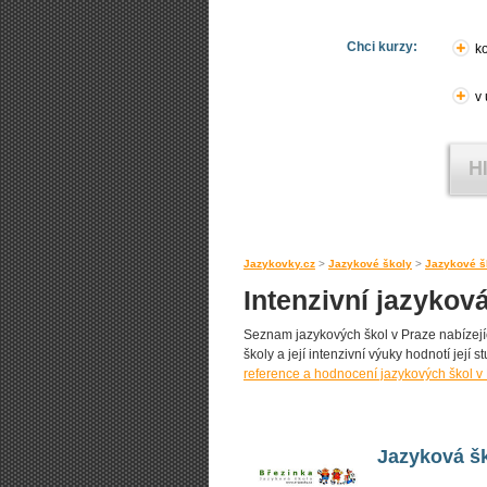
Chci kurzy:
ko
v
Jazykovky.cz
>
Jazykové školy
>
Jazykové š
Intenzivní jazykov
Seznam jazykových škol v Praze nabízející
školy a její intenzivní výuky hodnotí její s
reference a hodnocení jazykových škol v
Jazyková šk