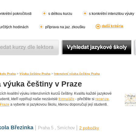
nkrétní pokročilosti
s délkou kurzu
s konkrétní intenzitou výuky
další kritéria
 určitých hodinách
příprava na jaz. zkoušku
koly Praha
>
Výuka češtiny Praha
>
Intenzivní výuka češtiny Praha
á výuka češtiny v Praze
ch kvalitní výuku intenzivních kurzů češtiny. Kvalitu každé jazykové
tudenti, kteří vyplňují naše nezávislé
formuláře
- přečtěte si
recenze,
 Praze
a vyberte si jazykovou školu, kterou doporučují její studenti.
ola Březinka
|
|
Praha 5
, Smíchov
2 pobočky