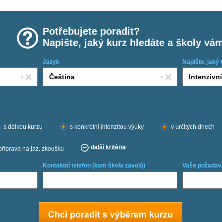
Potřebujete poradit?
Napište, jaký kurz hledáte a školy vá
Jazyk
Napište, jaký 
s délkou kurzu
s konkrétní intenzitou výuky
v určitých dnech
další kritéria
příprava na jaz. zkoušku
Kontaktní telefon (kam škola zavolá)
Vaše požadav