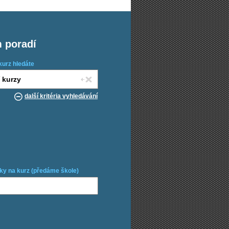
m poradí
kurz hledáte
další kritéria vyhledávání
ky na kurz (předáme škole)