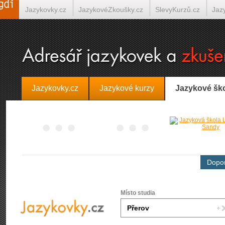
Jazykovky.cz
JazykovéZkoušky.cz
SlevyKurzů.cz
Jaz
Španělština on-line
Italština on-line
Tlumočení-Překlady.
Jazykovky.cz
Jazykové kurzy
Jazykové šk
Dopor
Místo studia