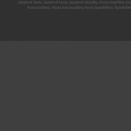
Jazykové školy
,
Jazykové kurzy
,
Jazykové zkoušky
,
Kurzy angličtiny
,
Ang
Francouzština
,
Výuka francouzštiny
,
Kurzy španělštiny
,
Španělšti