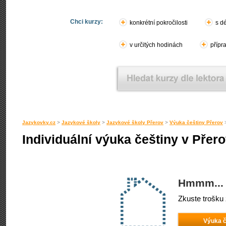
Chci kurzy:
konkrétní pokročilosti
s d
v určitých hodinách
přípr
Jazykovky.cz
>
Jazykové školy
>
Jazykové školy Přerov
>
Výuka češtiny Přerov
Individuální výuka češtiny v Přer
Hmmm... 
Zkuste trošku 
Výuka č