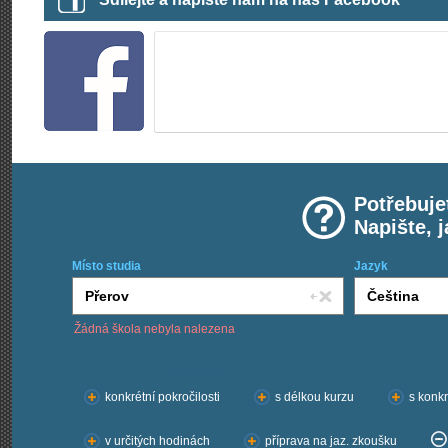
Potřebuje
Napište, 
Místo studia
Jazyk
Žádná škola nebyla nalezena
Chci kurzy:
konkrétní pokročilosti
s délkou kurzu
s konkr
v určitých hodinách
příprava na jaz. zkoušku