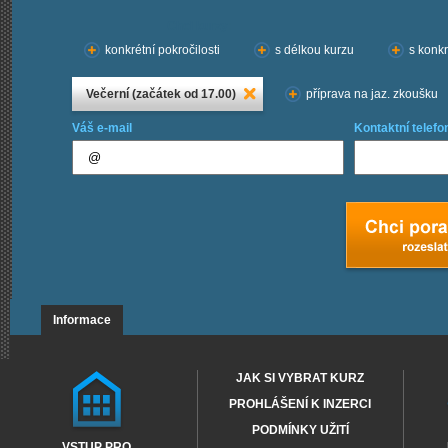
Chci kurzy:
konkrétní pokročilosti
s délkou kurzu
s konkr
Večerní (začátek od 17.00)
příprava na jaz. zkoušku
Váš e-mail
Kontaktní telefo
Informace
JAK SI VYBRAT KURZ
PROHLÁŠENÍ K INZERCI
PODMÍNKY UŽITÍ
VSTUP PRO