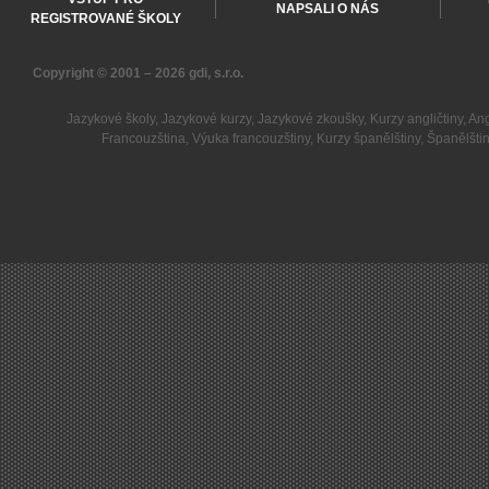
NAPSALI O NÁS
REGISTROVANÉ ŠKOLY
Copyright © 2001 – 2026
gdi, s.r.o.
Jazykové školy
,
Jazykové kurzy
,
Jazykové zkoušky
,
Kurzy angličtiny
,
Ang
Francouzština
,
Výuka francouzštiny
,
Kurzy španělštiny
,
Španělšti