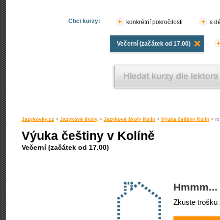
Chci kurzy:
konkrétní pokročilosti
s d
Večerní (začátek od 17.00)
Jazykovky.cz
>
Jazykové školy
>
Jazykové školy Kolín
>
Výuka češtiny Kolín
> roz
Výuka češtiny v Kolíně
Večerní (začátek od 17.00)
Hmmm... 
Zkuste trošku 