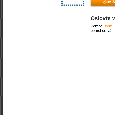
Výuka če
Oslovte 
Pomocí
formu
pomohou vám 