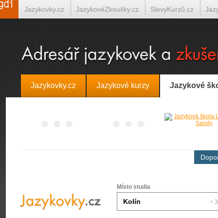
Jazykovky.cz
JazykovéZkoušky.cz
SlevyKurzů.cz
Jaz
Španělština on-line
Italština on-line
Tlumočení-Překlady.
Jazykovky.cz
Jazykové kurzy
Jazykové šk
Dopor
Místo studia