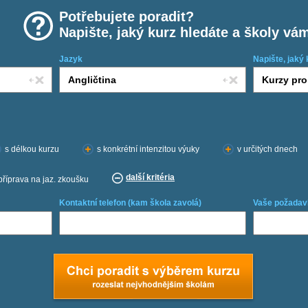
Potřebujete poradit?
Napište, jaký kurz hledáte a školy vá
Jazyk
Napište, jaký 
s délkou kurzu
s konkrétní intenzitou výuky
v určitých dnech
další kritéria
příprava na jaz. zkoušku
Kontaktní telefon (kam škola zavolá)
Vaše požadav