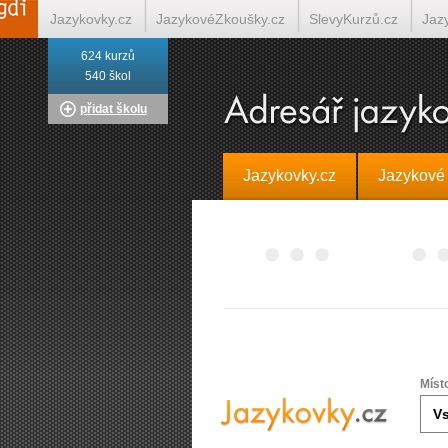
Jazykovky.cz
JazykovéZkoušky.cz
SlevyKurzů.cz
Jaz
624 kurzů
Italština on-line
Tlumočení-Překlady.cz
Překládá.cz
T
540 škol
přidat školu
Jazykovky.cz
Jazykové
Míst