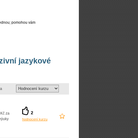
najednou; pomohou vám
nzivní jazykové
a
2
 Kč za
výuky
hodnocení kurzu