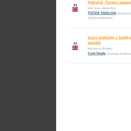
Pokročilí - Čertovy kame
AJ
kód kurzu (Jeseníky)
TUČEK ENGLISH
(Jazyková
TUČEK ENGLISH)
Kurzy angličtiny v Anglii pr
dospělé
AJ
kód kurzu (Anglie)
Cool Study
(Centrála Sedlčan