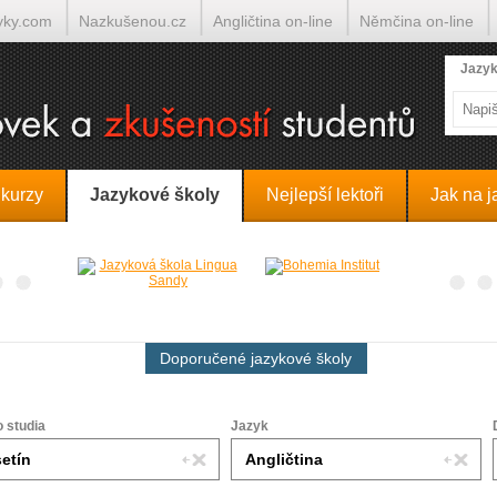
yky.com
Nazkušenou.cz
Angličtina on-line
Němčina on-line
lumočí.cz
Jazyk
 kurzy
Jazykové školy
Nejlepší lektoři
Jak na j
Doporučené jazykové školy
o studia
Jazyk