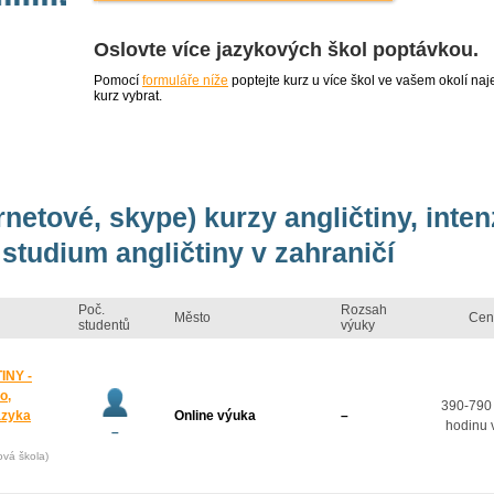
Oslovte více jazykových škol poptávkou.
Pomocí
formuláře níže
poptejte kurz u více škol ve vašem okolí 
kurz vybrat.
rnetové, skype) kurzy angličtiny, inte
studium angličtiny v zahraničí
Poč.
Rozsah
Město
Cen
studentů
výuky
INY -
o,
390-790
azyka
Online výuka
–
hodinu 
–
ová škola)