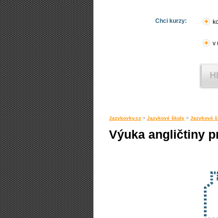
Chci kurzy:
ko
v
Jazykovky.cz
>
Jazykové školy
>
Jazykové š
Výuka angličtiny pr