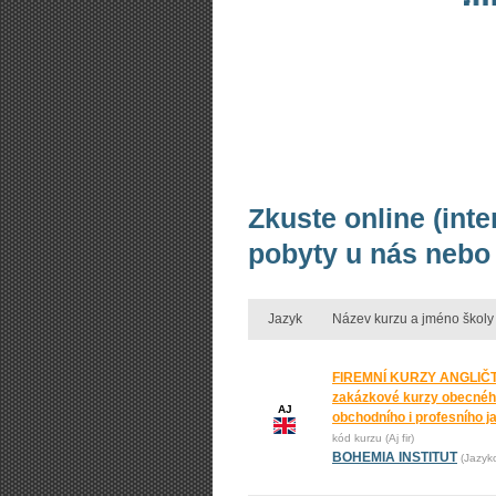
Zkuste online (inte
pobyty u nás nebo 
Jazyk
Název kurzu a jméno školy
FIREMNÍ KURZY ANGLIČT
zakázkové kurzy obecnéh
AJ
obchodního i profesního j
kód kurzu (Aj fir)
BOHEMIA INSTITUT
(Jazyk