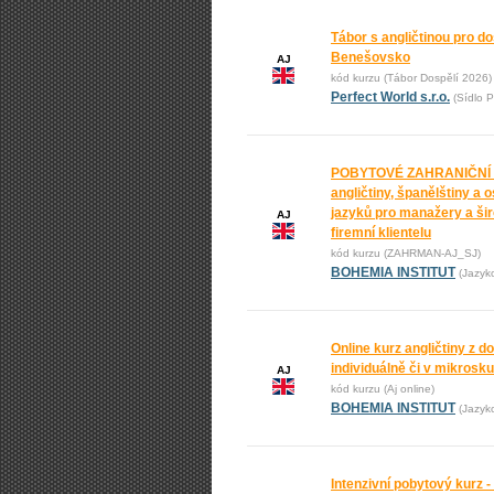
Tábor s angličtinou pro do
Benešovsko
AJ
kód kurzu (Tábor Dospělí 2026)
Perfect World s.r.o.
(Sídlo P
POBYTOVÉ ZAHRANIČNÍ
angličtiny, španělštiny a 
jazyků pro manažery a ši
AJ
firemní klientelu
kód kurzu (ZAHRMAN-AJ_SJ)
BOHEMIA INSTITUT
(Jazyk
Online kurz angličtiny z 
individuálně či v mikrosk
AJ
kód kurzu (Aj online)
BOHEMIA INSTITUT
(Jazyk
Intenzivní pobytový kurz -