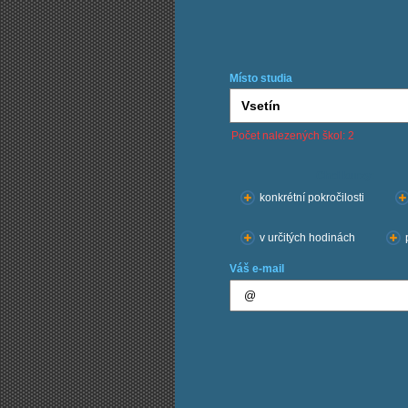
Místo studia
Počet nalezených škol: 2
Chci kurzy:
konkrétní pokročilosti
v určitých hodinách
Váš e-mail