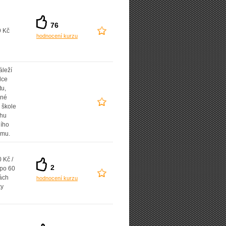
76
9 Kč
hodnocení kurzu
áleží
lce
tu,
ané
 škole
uhu
ního
amu.
 Kč /
2
 po 60
ách
hodnocení kurzu
ky