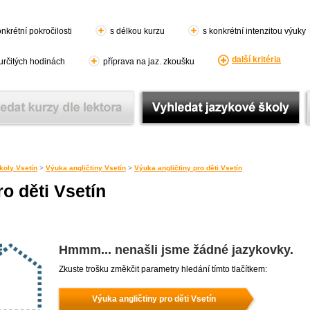
nkrétní pokročilosti
s délkou kurzu
s konkrétní intenzitou výuky
další kritéria
 určitých hodinách
příprava na jaz. zkoušku
koly Vsetín
>
Výuka angličtiny Vsetín
>
Výuka angličtiny pro děti Vsetín
o děti Vsetín
Hmmm... nenašli jsme žádné jazykovky.
Zkuste trošku změkčit parametry hledání tímto tlačítkem:
Výuka angličtiny pro děti Vsetín