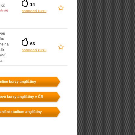
14
 Kč
slevě)
hodnocení kurzu
vou
dku
63
íme na
adě
hodnocení kurzu
avků
ta.
nline kurzy angličtiny
ové kurzy angličtiny v ČR
aniční studium angličtiny