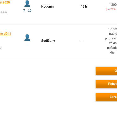
ny 2026
4 300
Hodonín
45 h
(po 25% 
7 – 10
 škola
Ceno
o děti i
nabí
připrav
Sedlčany
–
zákl
–
požad
y)
klien
O
Pobyt
Zahr