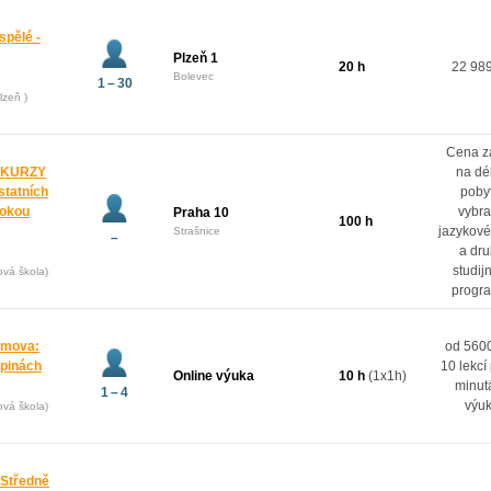
spělé -
Plzeň 1
20 h
22 98
Bolevec
1 – 30
lzeň )
Cena z
 KURZY
na dé
ostatních
poby
rokou
vybr
Praha 10
100 h
jazykové
Strašnice
–
a dr
studij
ová škola)
progr
domova:
od 5600
upinách
10 lekcí
Online výuka
10 h
(1x1h)
minut
1 – 4
výu
ová škola)
 Středně