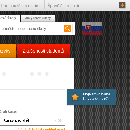
Francouzština on-line
Španělština on-line
ové školy
Jazykové kurzy
azyky
Zkušenosti studentů
Moje srovnávané
kurzy a školy
(0)
Druh kurzu
další kritéria vyhledávání