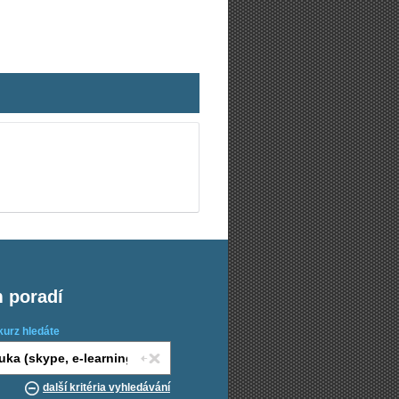
m poradí
kurz hledáte
další kritéria vyhledávání