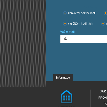
Chci kurzy:
konkrétní pokročilosti
v určitých hodinách
Váš e-mail
Informace
JAK 
PROHL
PO