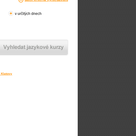
v určitých dnech
y Klatovy