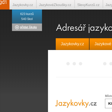
Jazykovky.cz
JazykovéZkoušky.cz
SlevyKurzů.cz
Jaz
623 kurzů
Italština on-line
Tlumočení-Překlady.cz
Překládá.cz
T
540 škol
přidat školu
Jazykovky.cz
Jazykové
Míst