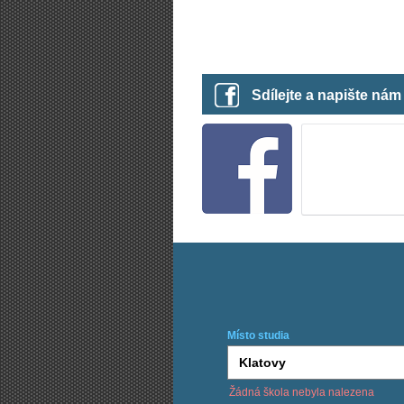
Sdílejte a napište ná
Místo studia
Žádná škola nebyla nalezena