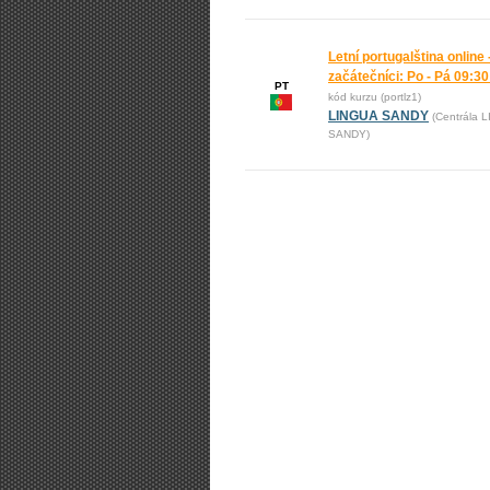
Letní portugalština online 
začátečníci: Po - Pá 09:30
PT
kód kurzu (portlz1)
LINGUA SANDY
(Centrála 
SANDY)