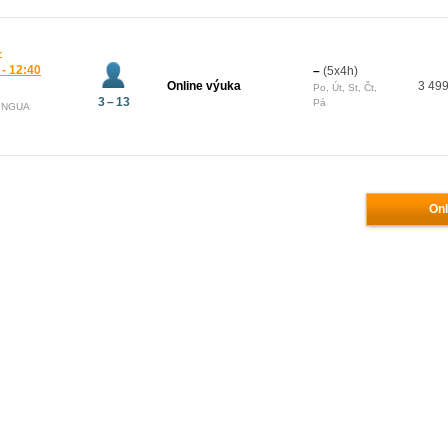
-
 - 12:40
–
(5x4h)
Online výuka
3 499
Po, Út, St, Čt,
3 – 13
Pá
LINGUA
Onl