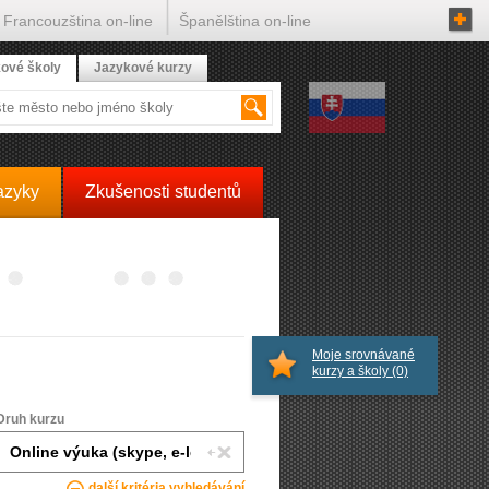
Francouzština on-line
Španělština on-line
ové školy
Jazykové kurzy
azyky
Zkušenosti studentů
Moje srovnávané
kurzy a školy
(0)
Druh kurzu
další kritéria vyhledávání