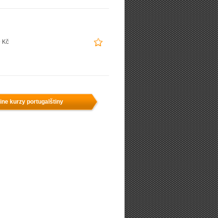
 Kč
ine kurzy portugalštiny