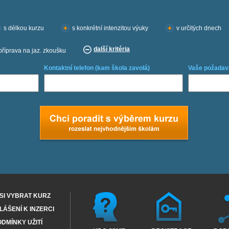
s délkou kurzu
s konkrétní intenzitou výuky
v určitých dnech
další kritéria
příprava na jaz. zkoušku
Kontaktní telefon (kam škola zavolá)
Vaše požadav
SI VYBRAT KURZ
ÁŠENÍ K INZERCI
DMÍNKY UŽITÍ