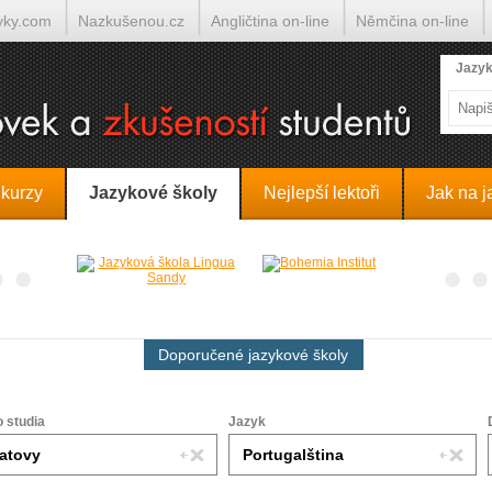
yky.com
Nazkušenou.cz
Angličtina on-line
Němčina on-line
lumočí.cz
Jazyk
 kurzy
Jazykové školy
Nejlepší lektoři
Jak na j
Doporučené jazykové školy
o studia
Jazyk