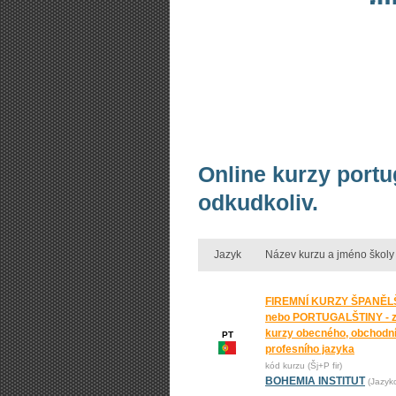
Online kurzy portu
odkudkoliv.
Jazyk
Název kurzu a jméno školy
FIREMNÍ KURZY ŠPANĚL
nebo PORTUGALŠTINY - 
kurzy obecného, obchodní
PT
profesního jazyka
kód kurzu (Šj+P fir)
BOHEMIA INSTITUT
(Jazyk