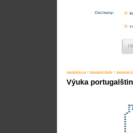
Chci kurzy:
ko
v
Jazykovky.cz
>
Jazykové školy
>
Jazykové š
Výuka portugalštin