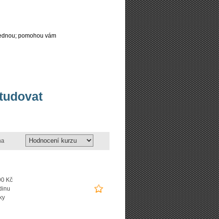
najednou; pomohou vám
studovat
na
90 Kč
dinu
ky