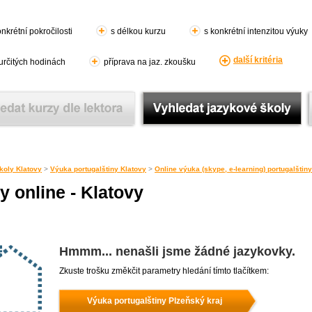
nkrétní pokročilosti
s délkou kurzu
s konkrétní intenzitou výuky
další kritéria
 určitých hodinách
příprava na jaz. zkoušku
koly Klatovy
>
Výuka portugalštiny Klatovy
>
Online výuka (skype, e-learning) portugalštin
y online - Klatovy
Hmmm... nenašli jsme žádné jazykovky.
Zkuste trošku změkčit parametry hledání tímto tlačítkem:
Výuka portugalštiny Plzeňský kraj