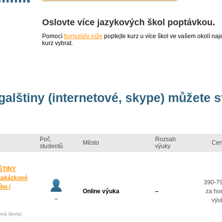
Oslovte více jazykových škol poptávkou.
Pomocí
formuláře níže
poptejte kurz u více škol ve vašem okolí 
kurz vybrat.
galštiny (internetové, skype) můžete 
Poč.
Rozsah
Město
Ce
studentů
výuky
ŠTINY
zakázkové
390-7
ho i
Online výuka
–
za ho
–
výu
ová škola)