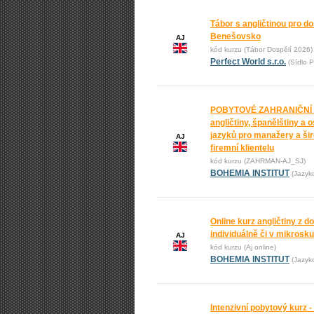
Tábor s angličtinou pro do
Benešovsko
AJ
kód kurzu (Tábor Dospělí 2026)
Perfect World s.r.o.
(Sídlo P
POBYTOVÉ ZAHRANIČNÍ
angličtiny, španělštiny a 
jazyků pro manažery a ši
AJ
firemní klientelu
kód kurzu (ZAHRMAN-AJ_SJ)
BOHEMIA INSTITUT
(Jazyk
Online kurz angličtiny z 
individuálně či v mikrosk
AJ
kód kurzu (Aj online)
BOHEMIA INSTITUT
(Jazyk
Intenzivní pobytový kurz -