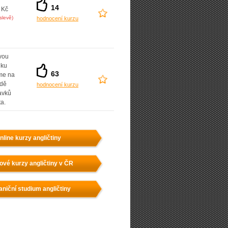
14
 Kč
slevě)
hodnocení kurzu
vou
dku
63
íme na
adě
hodnocení kurzu
avků
ta.
nline kurzy angličtiny
ové kurzy angličtiny v ČR
aniční studium angličtiny