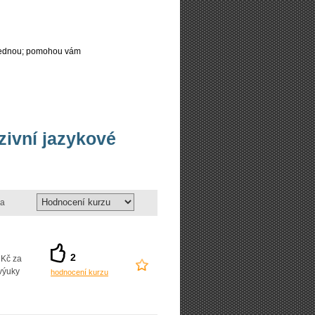
najednou; pomohou vám
nzivní jazykové
a
2
 Kč za
výuky
hodnocení kurzu