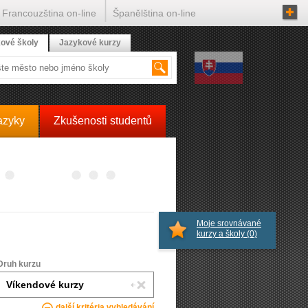
Francouzština on-line
Španělština on-line
ové školy
Jazykové kurzy
azyky
Zkušenosti studentů
Moje srovnávané
kurzy a školy
(0)
Druh kurzu
další kritéria vyhledávání