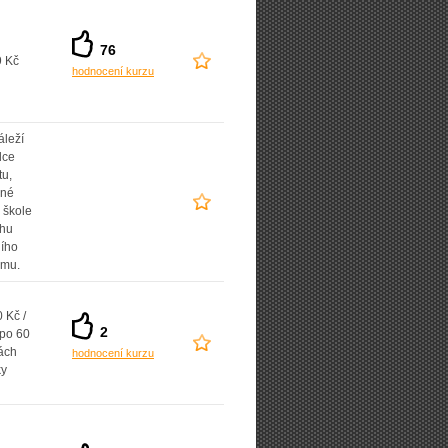
76
9 Kč
hodnocení kurzu
áleží
lce
tu,
ané
 škole
uhu
ního
amu.
 Kč /
2
 po 60
ách
hodnocení kurzu
ky