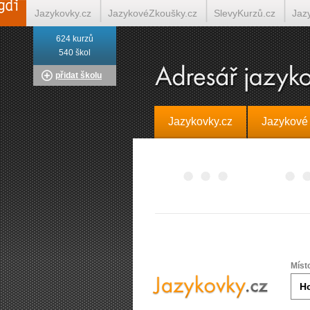
Jazykovky.cz
JazykovéZkoušky.cz
SlevyKurzů.cz
Jaz
624 kurzů
Italština on-line
Tlumočení-Překlady.cz
Překládá.cz
T
540 škol
přidat školu
Jazykovky.cz
Jazykové
Míst