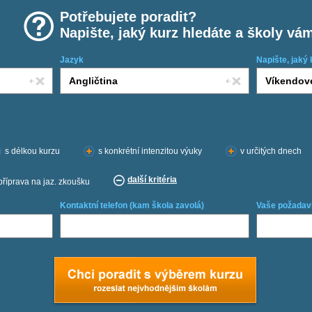
Potřebujete poradit?
Napište, jaký kurz hledáte a školy vá
Jazyk
Napište, jaký 
s délkou kurzu
s konkrétní intenzitou výuky
v určitých dnech
další kritéria
příprava na jaz. zkoušku
Kontaktní telefon (kam škola zavolá)
Vaše požadav