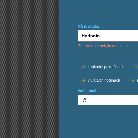
Místo studia
Žádná škola nebyla nalezena
Chci kurzy:
konkrétní pokročilosti
v určitých hodinách
Váš e-mail