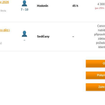
ny 2026
4 300
Hodonín
45 h
(po 25% 
7 – 10
 škola
Ceno
o děti i
nabí
připrav
Sedlčany
–
zákl
–
požad
y)
klien
O
Pobyt
Zahr