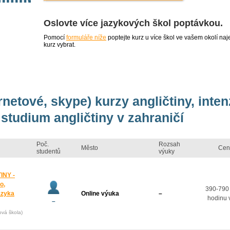
Oslovte více jazykových škol poptávkou.
Pomocí
formuláře níže
poptejte kurz u více škol ve vašem okolí 
kurz vybrat.
rnetové, skype) kurzy angličtiny, inte
studium angličtiny v zahraničí
Poč.
Rozsah
Město
Cen
studentů
výuky
INY -
o,
390-790
azyka
Online výuka
–
hodinu 
–
ová škola)