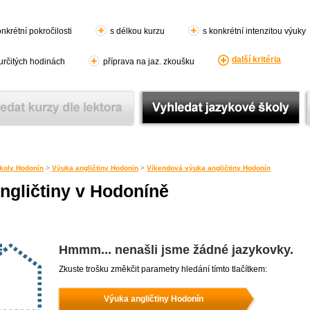
nkrétní pokročilosti
s délkou kurzu
s konkrétní intenzitou výuky
další kritéria
 určitých hodinách
příprava na jaz. zkoušku
koly Hodonín
>
Výuka angličtiny Hodonín
>
Víkendová výuka angličtiny Hodonín
ngličtiny v Hodoníně
Hmmm... nenašli jsme žádné jazykovky.
Zkuste trošku změkčit parametry hledání tímto tlačítkem:
Výuka angličtiny Hodonín