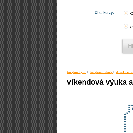
Chci kurzy:
ko
v
Jazykovky.cz
>
Jazykové školy
>
Jazykové š
Víkendová výuka a