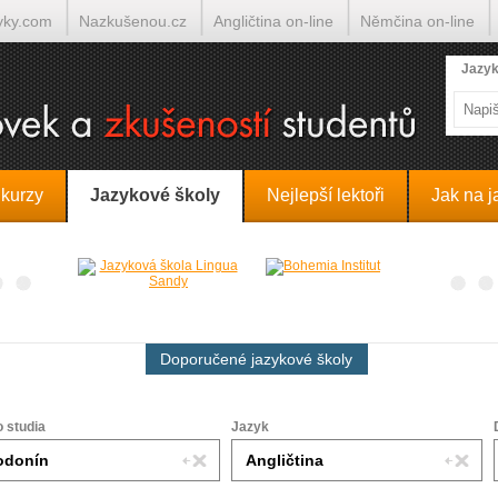
yky.com
Nazkušenou.cz
Angličtina on-line
Němčina on-line
lumočí.cz
Jazyk
 kurzy
Jazykové školy
Nejlepší lektoři
Jak na j
Doporučené jazykové školy
o studia
Jazyk