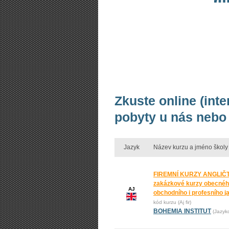
Zkuste online (inte
pobyty u nás nebo 
Jazyk
Název kurzu a jméno školy
FIREMNÍ KURZY ANGLIČT
zakázkové kurzy obecnéh
AJ
obchodního i profesního j
kód kurzu (Aj fir)
BOHEMIA INSTITUT
(Jazyk