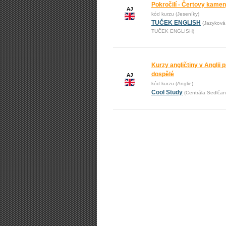
Pokročilí - Čertovy kame
AJ
kód kurzu (Jeseníky)
TUČEK ENGLISH
(Jazyková
TUČEK ENGLISH)
Kurzy angličtiny v Anglii pr
dospělé
AJ
kód kurzu (Anglie)
Cool Study
(Centrála Sedlčan