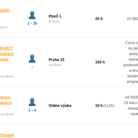
spělé -
Plzeň 1
20 h
22 98
Bolevec
1 – 30
lzeň )
Cena z
 KURZY
na dé
ostatních
poby
rokou
vybr
Praha 10
100 h
jazykové
Strašnice
–
a dr
studij
ová škola)
progr
domova:
od 5600
upinách
10 lekcí
Online výuka
10 h
(1x1h)
minut
1 – 4
výu
ová škola)
 Středně