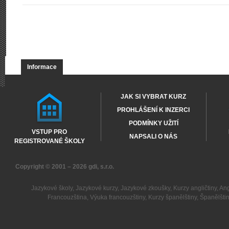
Informace
JAK SI VYBRAT KURZ
PROHLÁŠENÍ K INZERCI
PODMÍNKY UŽITÍ
VSTUP PRO
NAPSALI O NÁS
REGISTROVANÉ ŠKOLY
Copyright © 2001 – 2026
gdi, s.r.o.
Jazykové školy
,
Jazykové kurzy
,
Jazykové zkoušky
,
Kurzy angličtiny
,
Ang
Francouzština
,
Výuka francouzštiny
,
Kurzy španělštiny
,
Španělšti