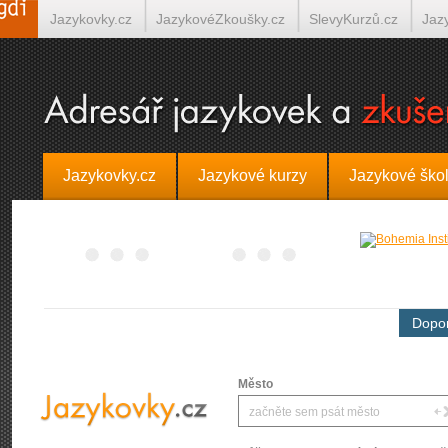
Jazykovky.cz
JazykovéZkoušky.cz
SlevyKurzů.cz
Jaz
Španělština on-line
Italština on-line
Tlumočení-Překlady.
Jazykovky.cz
Jazykové kurzy
Jazykové ško
Dopor
Město