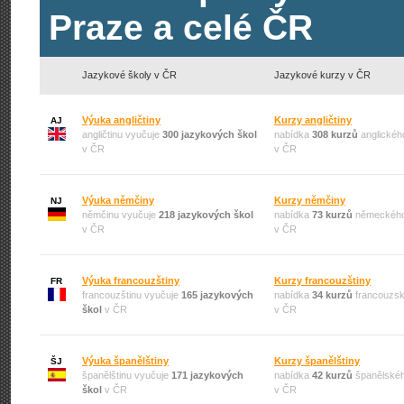
Praze a celé ČR
Jazykové školy v ČR
Jazykové kurzy v ČR
Výuka angličtiny
Kurzy angličtiny
AJ
angličtinu vyučuje
300 jazykových škol
nabídka
308 kurzů
anglickéh
v ČR
v ČR
Výuka němčiny
Kurzy němčiny
NJ
němčinu vyučuje
218 jazykových škol
nabídka
73 kurzů
německého
v ČR
v ČR
Výuka francouzštiny
Kurzy francouzštiny
FR
francouzštinu vyučuje
165 jazykových
nabídka
34 kurzů
francouzsk
škol
v ČR
v ČR
Výuka španělštiny
Kurzy španělštiny
ŠJ
španělštinu vyučuje
171 jazykových
nabídka
42 kurzů
španělskéh
škol
v ČR
v ČR