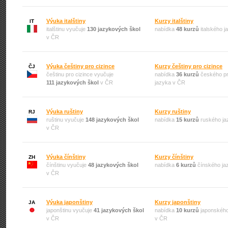
Výuka italštiny
Kurzy italštiny
IT
italštinu vyučuje
130 jazykových škol
nabídka
48 kurzů
italského 
v ČR
Výuka češtiny pro cizince
Kurzy češtiny pro cizince
ČJ
češtinu pro cizince vyučuje
nabídka
36 kurzů
českého pr
111 jazykových škol
v ČR
jazyka v ČR
Výuka ruštiny
Kurzy ruštiny
RJ
ruštinu vyučuje
148 jazykových škol
nabídka
15 kurzů
ruského ja
v ČR
Výuka čínštiny
Kurzy čínštiny
ZH
čínštinu vyučuje
48 jazykových škol
nabídka
6 kurzů
čínského ja
v ČR
Výuka japonštiny
Kurzy japonštiny
JA
japonštinu vyučuje
41 jazykových škol
nabídka
10 kurzů
japonského
v ČR
v ČR