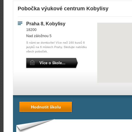
Pobočka výukové centrum Kobylisy
Praha 8, Kobylisy
18200
Nad záložnou 5
S námi se domluvíte! Více než 160 kurzů 6
jazyků na 6 místech Prahy. Sledujte nabídku
všech poboček.
Více o škole...
Hodnotit školu