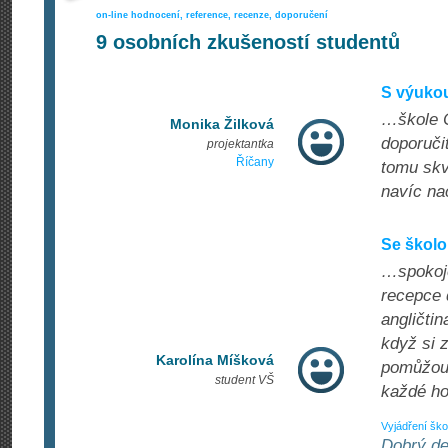
on-line hodnocení, reference, recenze, doporučení
9
osobních zkušeností studentů
S výukou
…škole C
Monika Žilková
doporuči
projektantka
Říčany
tomu skv
navíc na
Se škol
…spokoje
recepce 
angličtin
když si 
Karolína Míšková
pomůžou 
student VŠ
každé ho
Vyjádření ško
Dobrý de