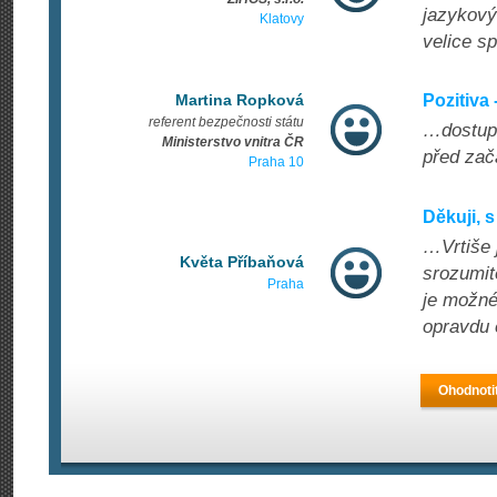
jazykový
Klatovy
velice sp
Martina Ropková
Pozitiva
referent bezpečnosti státu
…dostupn
Ministerstvo vnitra ČR
před zač
Praha 10
Děkuji, 
…Vrtiše 
Květa Příbaňová
srozumit
Praha
je možné 
opravdu 
Ohodnoti