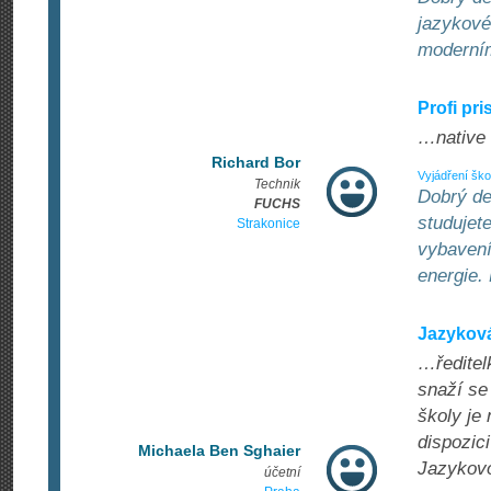
jazykové
moderním
Profi pri
…native k
Richard Bor
Vyjádření ško
Technik
Dobrý de
FUCHS
studujet
Strakonice
vybavení
energie.
Jazyková
…ředitel
snaží se
školy je 
dispozic
Michaela Ben Sghaier
Jazykovo
účetní