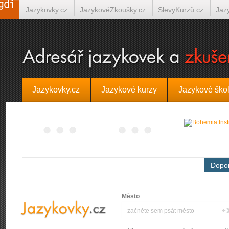
Jazykovky.cz
JazykovéZkoušky.cz
SlevyKurzů.cz
Jaz
Španělština on-line
Italština on-line
Tlumočení-Překlady.
Jazykovky.cz
Jazykové kurzy
Jazykové ško
Dopor
Město