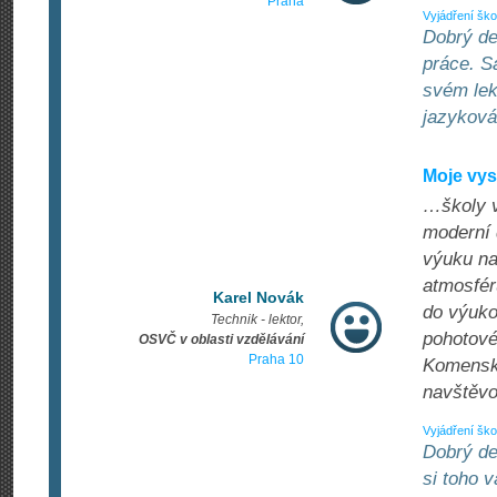
Praha
Vyjádření ško
Dobrý de
práce. S
svém lek
jazyková
Moje vy
…školy v
moderní 
výuku na
atmosfér
Karel Novák
do výuko
Technik - lektor,
pohotové
OSVČ v oblasti vzdělávání
Praha 10
Komenské
navštěvo
Vyjádření ško
Dobrý de
si toho 