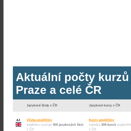
Aktuální počty kurzů
Praze a celé ČR
Jazykové školy v ČR
Jazykové kurzy v ČR
Výuka angličtiny
Kurzy angličtiny
AJ
angličtinu vyučuje
300 jazykových škol
nabídka
309 kurzů
anglickéh
v ČR
v ČR