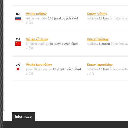
Výuka ruštiny
Kurzy ruštiny
RJ
ruštinu vyučuje
148 jazykových škol
nabídka
15 kurzů
ruského ja
v ČR
Výuka čínštiny
Kurzy čínštiny
ZH
čínštinu vyučuje
48 jazykových škol
nabídka
6 kurzů
čínského ja
v ČR
Výuka japonštiny
Kurzy japonštiny
JA
japonštinu vyučuje
41 jazykových škol
nabídka
10 kurzů
japonského
v ČR
v ČR
Informace