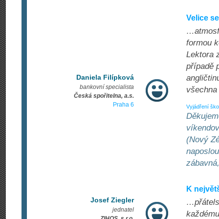
Velice se
…atmosfé
formou k
Lektora 
případě 
Daniela Filípková
angličtin
bankovní specialista
všechna 
Česká spořitelna, a.s.
Praha 6
Vyjádření ško
Děkujeme
víkendov
(Nový Zé
naposlou
zábavná,
K největ
Josef Ziegler
…přátels
jednatel
každému.
ZIHOS, s.r.o.