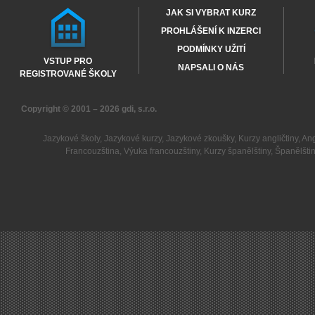
JAK SI VYBRAT KURZ
PROHLÁŠENÍ K INZERCI
PODMÍNKY UŽITÍ
VSTUP PRO
NAPSALI O NÁS
REGISTROVANÉ ŠKOLY
Copyright © 2001 – 2026
gdi, s.r.o.
Jazykové školy
,
Jazykové kurzy
,
Jazykové zkoušky
,
Kurzy angličtiny
,
Ang
Francouzština
,
Výuka francouzštiny
,
Kurzy španělštiny
,
Španělšti