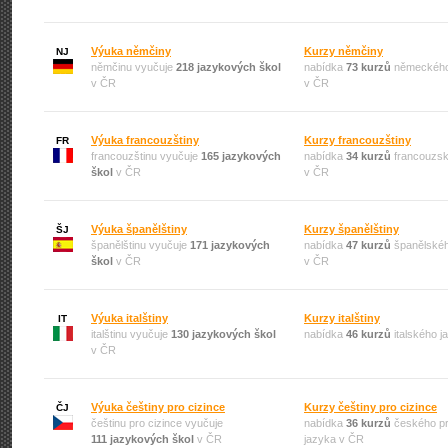
Výuka němčiny
Kurzy němčiny
NJ
němčinu vyučuje
218 jazykových škol
nabídka
73 kurzů
německého
v ČR
v ČR
Výuka francouzštiny
Kurzy francouzštiny
FR
francouzštinu vyučuje
165 jazykových
nabídka
34 kurzů
francouzsk
škol
v ČR
v ČR
Výuka španělštiny
Kurzy španělštiny
ŠJ
španělštinu vyučuje
171 jazykových
nabídka
47 kurzů
španělskéh
škol
v ČR
v ČR
Výuka italštiny
Kurzy italštiny
IT
italštinu vyučuje
130 jazykových škol
nabídka
46 kurzů
italského 
v ČR
Výuka češtiny pro cizince
Kurzy češtiny pro cizince
ČJ
češtinu pro cizince vyučuje
nabídka
36 kurzů
českého pr
111 jazykových škol
v ČR
jazyka v ČR