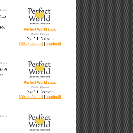
6.xxx
 tak
jsou
Perfect World s.r.o.
(Sídlo Plzeň)
Plzeň 1, Bolevec
800 zkušeností
|
ohodnotit
8.xxx
ktoři
jen
Perfect World s.r.o.
(Sídlo Plzeň)
Plzeň 1, Bolevec
800 zkušeností
|
ohodnotit
6.xxx