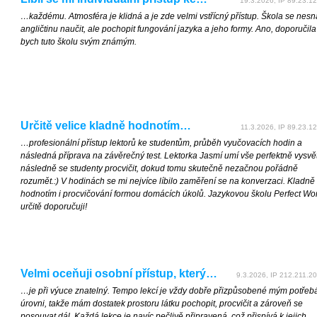
19.3.2026, IP 89.23.12
…každému. Atmosféra je klidná a je zde velmi vstřícný přístup. Škola se nesn
angličtinu naučit, ale pochopit fungování jazyka a jeho formy. Ano, doporučila
bych tuto školu svým známým.
Určitě velice kladně hodnotím…
11.3.2026, IP 89.23.12
…profesionální přístup lektorů ke studentům, průběh vyučovacích hodin a
následná příprava na závěrečný test. Lektorka Jasmí umí vše perfektně vysvětl
následně se studenty procvičit, dokud tomu skutečně nezačnou pořádně
rozumět.:) V hodinách se mi nejvíce líbilo zaměření se na konverzaci. Kladně
hodnotím i procvičování formou domácích úkolů. Jazykovou školu Perfect Wo
určitě doporučuji!
Velmi oceňuji osobní přístup, který…
9.3.2026, IP 212.211.20
…je při výuce znatelný. Tempo lekcí je vždy dobře přizpůsobené mým potře
úrovni, takže mám dostatek prostoru látku pochopit, procvičit a zároveň se
posouvat dál. Každá lekce je navíc pečlivě připravená, což přispívá k jejich