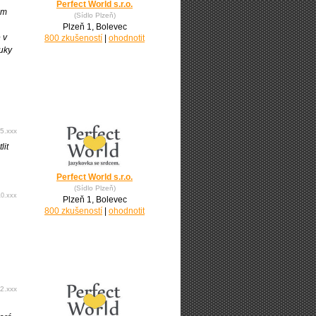
Perfect World s.r.o.
ém
(Sídlo Plzeň)
Plzeň 1, Bolevec
 v
800 zkušeností
|
ohodnotit
ýuky
5.xxx
lit
Perfect World s.r.o.
(Sídlo Plzeň)
10.xxx
Plzeň 1, Bolevec
800 zkušeností
|
ohodnotit
2.xxx