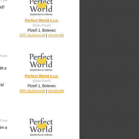
5.xxx
aží
Perfect World s.r.o.
(Sídlo Plzeň)
Plzeň 1, Bolevec
800 zkušeností
|
ohodnotit
5.xxx
it a
Perfect World s.r.o.
(Sídlo Plzeň)
rld
Plzeň 1, Bolevec
800 zkušeností
|
ohodnotit
5.xxx
bám a