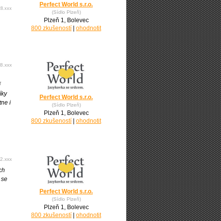
Perfect World s.r.o.
28.xxx
(Sídlo Plzeň)
Plzeň 1, Bolevec
800 zkušeností
|
ohodnotit
8.xxx
í
íky
Perfect World s.r.o.
ne i
(Sídlo Plzeň)
Plzeň 1, Bolevec
800 zkušeností
|
ohodnotit
2.xxx
ch
 se
Perfect World s.r.o.
(Sídlo Plzeň)
Plzeň 1, Bolevec
800 zkušeností
|
ohodnotit