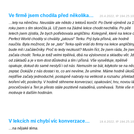
Ve firmě jsem chodila před několika…
20.4.2022, IP 194.25.10
…lety na němčinu. Neustále ale někdo z lektorů končil. Po čtvrté výměně za 1
roku jsem s tím skončila já. Už jsem na žádné lekce chodit nechtěla. Po pěti
letech jsem zjistila, že bych potřebovala angličtinu. Kolegyně, které na lekce 
Perfect World chodily si chválily „jakousi“ Terku. Prý byla přísná, ale hodně
naučila. Byla možnost, že se „tato“ Terka opět vrátí do firmy na lekce angličtin
bude mít i začátečníky. Proč to tedy nezkusit? Musím říct, že jsem ráda, že js
začala chodit. Terka je totiž velmi trpělivá, dbá na výslovnost a skladbu vět. 
od základů a je v tom dost důsledná a tím i přísná. Vše vysvětluje, trpělivě
opakuje, dokud do samé neslyší i od nás. Nemusím se bát, kdykoliv se na ně
zeptat. Dokáže z nás dostat i to, co ani nevíme, že umíme. Máme hodně úkolů
nejdříve začaly jednoduché, postupně nabraly na velikosti a rozsahu: překlad
tvoření vět, poslechy. V hodině stihneme konverzaci, opakování, hru, novou lá
procvičování a Teri je přesto stále pozitivně naladěná, usměvavá. Tohle vše 
motivuje k dalším hodinám.
V lekcích mi chybí víc konverzace…
19.4.2022, IP 194.25.10
…na nějaké téma.