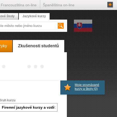
Francouzština on-line
Španělština on-line
ové školy
Jazykové kurzy
zyky
Zkušenosti studentů
Moje srovnávané
kurzy a školy
(0)
Druh kurzu