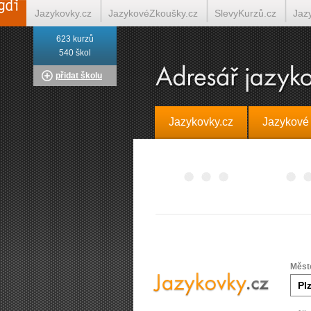
Jazykovky.cz
JazykovéZkoušky.cz
SlevyKurzů.cz
Jaz
623 kurzů
Italština on-line
Tlumočení-Překlady.cz
Překládá.cz
T
540 škol
přidat školu
Jazykovky.cz
Jazykové
Měst