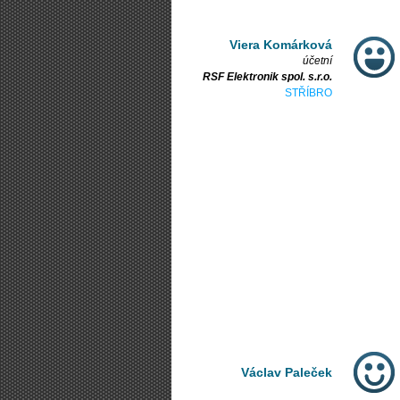
Viera Komárková
účetní
RSF Elektronik spol. s.r.o.
STŘÍBRO
Václav Paleček