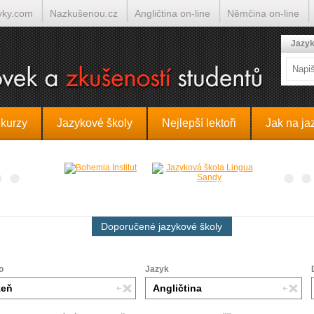
yky.com
Nazkušenou.cz
Angličtina on-line
Němčina on-line
lumočí.cz
Jazyk
 kurzy
Jazykové školy
Nejlepší lektoři
Jak na ja
Doporučené jazykové školy
o
Jazyk