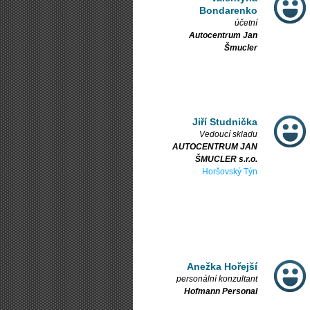
Bondarenko
účetní
Autocentrum Jan
Šmucler
Jiří Studnička
Vedoucí skladu
AUTOCENTRUM JAN
ŠMUCLER s.r.o.
Horšovský Týn
Anežka Hořejší
personální konzultant
Hofmann Personal