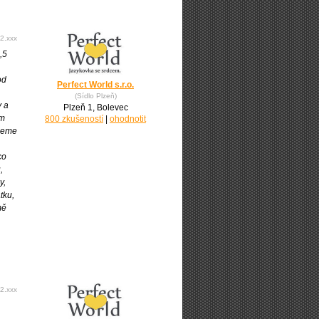
2.xxx
,5
od
Perfect World s.r.o.
(Sídlo Plzeň)
y a
Plzeň 1, Bolevec
em
800 zkušeností
|
ohodnotit
Jdeme
co
,
y,
tku,
mě
2.xxx