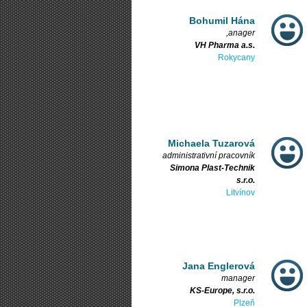
Bohumil Hána
,anager
VH Pharma a.s.
Rokycany
Michaela Tuzarová
administrativní pracovník
Simona Plast-Technik
s.r.o.
Litvínov
Jana Englerová
manager
KS-Europe, s.r.o.
Plzeň