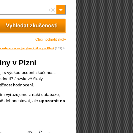
Chci hodnotit školy
a reference na jazykové školy v Plzni
(839) >
ny v Plzni
mají s výukou osobní zkušenost.
odnotí? Jazykové školy
tičnost hodnocení.
ím vyřazujeme z naší databáze;
jně dehonestovat, ale
upozornit na