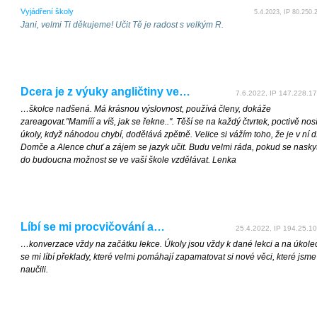
Vyjádření školy
5.4.2023, IP 80.250.
Jani, velmi Ti děkujeme! Učit Tě je radost s velkým R.
Dcera je z výuky angličtiny ve…
7.6.2022, IP 147.228.17
…školce nadšená. Má krásnou výslovnost, používá členy, dokáže
zareagovat."Mamííí a víš, jak se řekne..". Těší se na každý čtvrtek, poctivě nos
úkoly, když náhodou chybí, dodělává zpětně. Velice si vážím toho, že je v ní d
Domče a Alence chuť a zájem se jazyk učit. Budu velmi ráda, pokud se naskyt
do budoucna možnost se ve vaší škole vzdělávat. Lenka
Líbí se mi procvičování a…
25.4.2022, IP 194.25.10
…konverzace vždy na začátku lekce. Úkoly jsou vždy k dané lekci a na úkole
se mi líbí překlady, které velmi pomáhají zapamatovat si nové věci, které jsme
naučili.