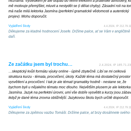
neznáma. Výsledkem je ale dopad do velmi efektivní a přátelské atmosféry, k
mě motivuje přemýšlet, mluvit a nestydět se (i dělat chyby). Zásadní roli na to
má naše milá lektorka Jasmína (perfektní gramatické vědomosti a autentický
projev). Mohu doporučit.
Vyjádření školy
4.4.2024, IP 212.79.1
Děkujeme za kladné hodnocení Josefe. Držíme palce, ať se Vám v angličtině
daří.
Ze začátku jsem byl trochu…
2.4.2024, IP 185.71.23
…skeptický kvůli formátu výuky online - úplně zbytečně. Líbí se mi celková
struktura kurzu - témata, procvičení, úkoly. Každé téma má dostatečný prostor
vysvětlení a procvičení. I tak je ale témat/ gramatiky hodně - nestane se, že
bychom byli u nějakého tématu moc dlouho. Největším plusem je ale lektorka
Jasmína. Jazyk na perfektní úrovni, umí vše dobře vysvětlit a kurzy jsou zába
ikdyž je dané téma zrovna obtížnější. Jazykovou školu bych určitě doporučil.
Vyjádření školy
4.4.2024, IP 212.79.1
Děkujeme za zpětnou vazbu Tomáši. Držíme palce, ať brzy dosáhnete svého c