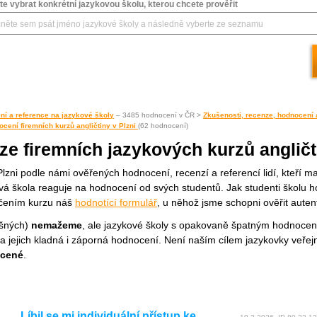
e vybrat konkrétní jazykovou školu, kterou chcete prověřit
ní a reference na jazykové školy
– 3485 hodnocení v ČR >
Zkušenosti, recenze, hodnocení 
cení firemních kurzů angličtiny v Plzni
(62 hodnocení)
e firemních jazykových kurzů angličti
v Plzni podle námi ověřených hodnocení, recenzí a referencí lidí, kteří 
á škola reaguje na hodnocení od svých studentů. Jak studenti školu h
nčením kurzu náš
hodnotící formulář
, u něhož jsme schopni ověřit auten
ešných)
nemažeme
, ale jazykové školy s opakovaně špatným hodnocen
hna jejich kladná i záporná hodnocení. Není naším cílem jazykovky veře
ocené
.
Líbil se mi individuální přístup ke…