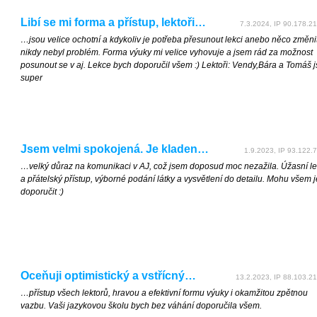
Libí se mi forma a přístup, lektoři…
7.3.2024, IP 90.178.21
…jsou velice ochotní a kdykoliv je potřeba přesunout lekci anebo něco změnit
nikdy nebyl problém. Forma výuky mi velice vyhovuje a jsem rád za možnost
posunout se v aj. Lekce bych doporučil všem :) Lektoři: Vendy,Bára a Tomáš 
super
Jsem velmi spokojená. Je kladen…
1.9.2023, IP 93.122.7
…velký důraz na komunikaci v AJ, což jsem doposud moc nezažila. Úžasní le
a přátelský přístup, výborné podání látky a vysvětlení do detailu. Mohu všem 
doporučit :)
Oceňuji optimistický a vstřícný…
13.2.2023, IP 88.103.21
…přístup všech lektorů, hravou a efektivní formu výuky i okamžitou zpětnou
vazbu. Vaši jazykovou školu bych bez váhání doporučila všem.