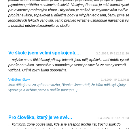
plynulému průběhu a celkové efektivitě. Velkým přínosem je také interní syst
pro evidenci probíraných témat. Díky němu je možné se kdykoliv vrátit k dříve
probírané látce, zopakovat si důležité body a mít přehled o tom, čemu jsme se
jednotlivých lekcích věnovali. Tento přehled výrazně usnadňuje návaznost v
a pomáhá udržovat kontinuitu ve studiu.
Ve škole jsem velmi spokojená,…
3.6.2024, IP 212.211.20
…nejvíce se mi líbí úžasný přístup lektorů, jsou milí, trpěliví a umí dobře vysvět
probíranou látku. Atmosféra v hodinách je velmi pozitivní a ze strany lektorů
vstřícná. Určitě bych školu doporučila.
Vyjádření školy
21.6.2024, IP 212.79.1
Moc děkujeme za zpětnou vazbu, Blanko. Jsme rádi, že Vám náš styl výuky
vyhovuje a držíme palce v dalším postupu. :)
Pro člověka, který je ve své…
2.4.2024, IP 185.71.23
…komfortní zóně pouze tam, kde si je alespoň trochu jist, trochu skok do