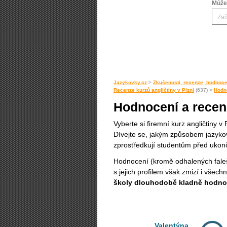
Můžet
Jazykovky.cz
>
Zkušenosti, recenze, hodnoce
Recenze kurzů angličtiny v Plzni
(637) >
Hodno
Hodnocení a recenz
Vyberte si firemní kurz angličtiny 
Dívejte se, jakým způsobem jazykov
zprostředkují studentům před uko
Hodnocení (kromě odhalených fal
s jejich profilem však zmizí i všec
školy dlouhodobě kladně hodn
Valentýna