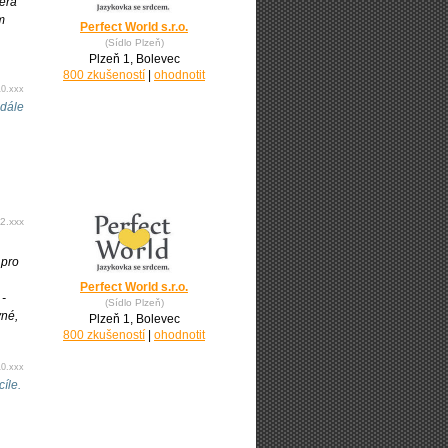
terá
m
Perfect World s.r.o.
(Sídlo Plzeň)
Plzeň 1, Bolevec
800 zkušeností
|
ohodnotit
10.xxx
 dále
2.xxx
 pro
Perfect World s.r.o.
 -
(Sídlo Plzeň)
vné,
Plzeň 1, Bolevec
800 zkušeností
|
ohodnotit
10.xxx
íle.