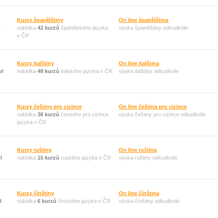
Kurzy španělštiny
On line španělština
h
nabídka
42 kurzů
španělského jazyka
výuka španělštiny odkudkoliv
v ČR
Kurzy italštiny
On line italština
ol
nabídka
48 kurzů
italského jazyka v ČR
výuka italštiny odkudkoliv
Kurzy češtiny pro cizince
On line čeština pro cizince
nabídka
36 kurzů
českého pro cizince
výuka češtiny pro cizince odkudkoliv
jazyka v ČR
Kurzy ruštiny
On line ruština
l
nabídka
15 kurzů
ruského jazyka v ČR
výuka ruštiny odkudkoliv
Kurzy čínštiny
On line čínština
l
nabídka
6 kurzů
čínského jazyka v ČR
výuka čínštiny odkudkoliv