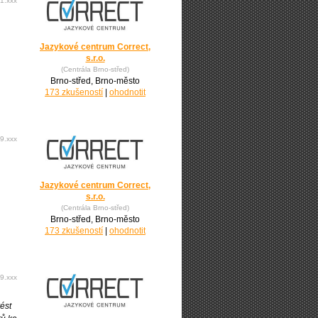
1.xxx
Jazykové centrum Correct,
s.r.o.
(Centrála Brno-střed)
Brno-střed, Brno-město
173 zkušeností
|
ohodnotit
9.xxx
Jazykové centrum Correct,
s.r.o.
(Centrála Brno-střed)
Brno-střed, Brno-město
173 zkušeností
|
ohodnotit
9.xxx
ést