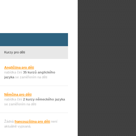
Kurzy pro děti
Angličtina pro děti
nabídka činí
35 kurzů anglického
jazyka
se zaměřením na děti
Němčina pro děti
nabídka činí
2 kurzy německého jazyka
se zaměřením na děti
Žádná
francouzština pro děti
není
aktuálně vypsaná.