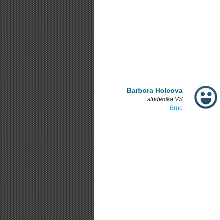
Barbora Holcova
studentka VS
Brno