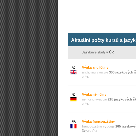
Aktuální počty kurzů a jazy
Jazykové školy v ČR
Výuka angličtiny
AJ
angličtinu vyučuje
300 jazykových š
v ČR
Výuka němčiny
NJ
němčinu vyučuje
218 jazykových š
v ČR
Výuka francouzštiny
FR
francouzštinu vyučuje
165 jazykov
škol
v ČR