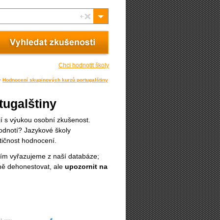
Chci hodnotit školy
>
Hodnocení skupinových kurzů portugalštiny
tugalštiny
ají s výukou osobní zkušenost.
odnotí? Jazykové školy
tičnost hodnocení.
ím vyřazujeme z naší databáze;
jně dehonestovat, ale
upozornit na