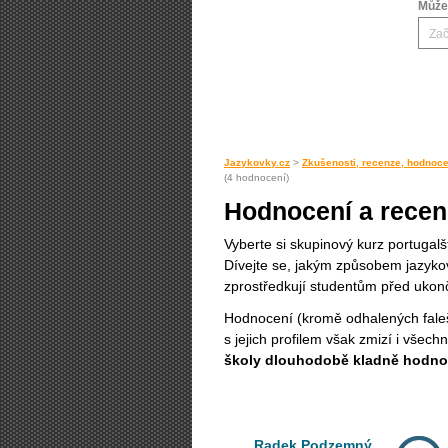
Můžet
Jazykovky.cz
>
Zkušenosti, recenze, hodnoce
(4 hodnocení)
Hodnocení a recen
Vyberte si skupinový kurz portugalš
Dívejte se, jakým způsobem jazykov
zprostředkují studentům před uko
Hodnocení (kromě odhalených fal
s jejich profilem však zmizí i všec
školy dlouhodobě kladně hodn
Radek Podzemný