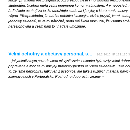
kurzy i při malém počtu zájemců, což s sebou nese i individuální přístup lekto
studentům. Učebna měla velmi příjemnou komorní atmosféru. A v neposlední
řadě školu oceňuji za to, že umožňuje studovat i jazyky, o které není masový
zájem. Předpokládám, že udržet nabídku i takových cizích jazyků, které studuj
jednotky studentů, je velmi náročné, proto má škola moji úctu, že v tomto smě
nerezignovala a všem nám to i nadále umožňuje.
Velmi ochotny a obetavy personal, s…
16.2.2015, IP 193.136.3
…jakymkoliv mym pozadavkem mi vysli vstric. Lektorka byla vzdy velmi dobre
pripravena a moc se mi libil jeji pratelsky pristup ke vsem studentum. Take oc
to, ze jsme neprobirali latku jen z ucebnice, ale take z ruznych material navic 
zajimavostech v Portugalsku. Rozhodne doporucim znamym.