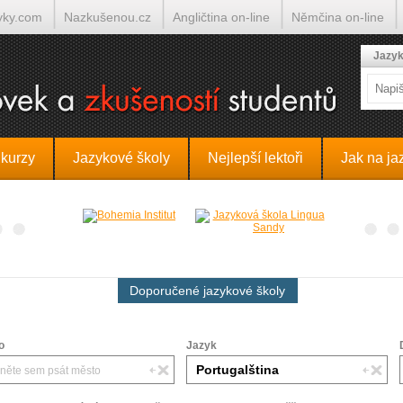
yky.com
Nazkušenou.cz
Angličtina on-line
Němčina on-line
lumočí.cz
Jazyk
 kurzy
Jazykové školy
Nejlepší lektoři
Jak na ja
Doporučené jazykové školy
o
Jazyk