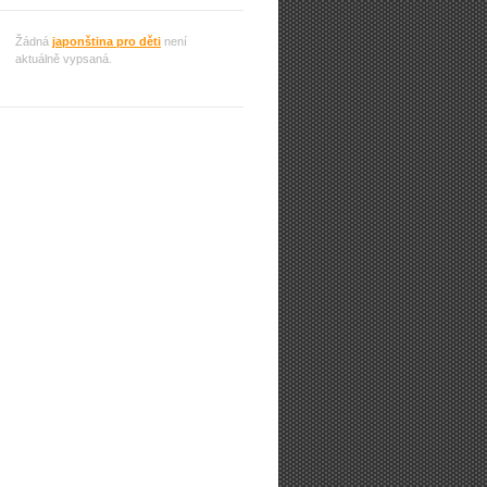
Žádná
japonština pro děti
není
aktuálně vypsaná.