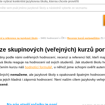
e vybrat konkrétní jazykovou školu, kterou chcete prověřit
ní a reference na jazykové školy
– 3481 hodnocení v ČR >
Recenze kurzů portugalštiny
(5) 
ze skupinových (veřejných) kurzů por
tiny podle námi ověřených hodnocení, recenzí a referencí lidí, kteří m
á škola reaguje na hodnocení od svých studentů. Jak studenti školu h
nčením kurzu náš
hodnotící formulář
, u něhož jsme schopni ověřit auten
ešných)
nemažeme
, ale jazykové školy s opakovaně špatným hodnocen
hna jejich kladná i záporná hodnocení. Není naším cílem jazykovky veře
ocené
.
Na nás starší ročníky je paní…