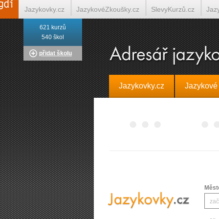
Jazykovky.cz
JazykovéZkoušky.cz
SlevyKurzů.cz
Jaz
621 kurzů
Italština on-line
Tlumočení-Překlady.cz
Překládá.cz
T
540 škol
přidat školu
Jazykovky.cz
Jazykové
Měst