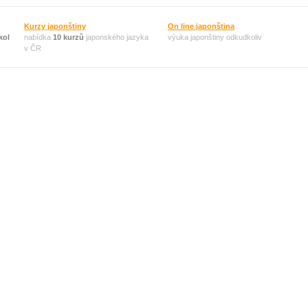
Kurzy japonštiny
On line japonština
kol
nabídka
10 kurzů
japonského jazyka
výuka japonštiny odkudkoliv
v ČR