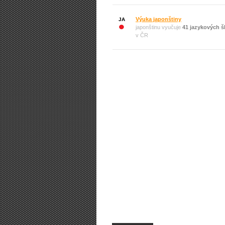
Výuka japonštiny
JA
japonštinu vyučuje
41 jazykových š
v ČR