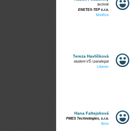
technik
ENETEX-TEP s.r.o.
Modřice
Tereza Havlíčková
student VŠ / paralegal
Liberec
Hana Faltejsková
PMES Technologies, s.r.o.
Brno