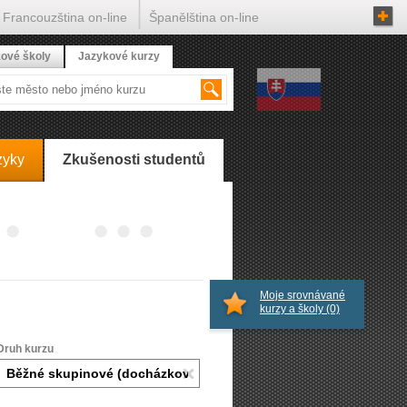
Francouzština on-line
Španělština on-line
ové školy
Jazykové kurzy
zyky
Zkušenosti studentů
Moje srovnávané
kurzy a školy
(0)
Druh kurzu