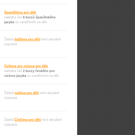
Španělština pro děti
nabídka činí
6 kurzů španělského
jazyka
se zaměřením na děti
Žádná
italština pro děti
není aktuálně
vypsaná.
Čeština pro cizince pro děti
nabídka činí
2 kurzy českého pro
cizince jazyka
se zaměřením na děti
Žádná
ruština pro děti
není aktuálně
vypsaná.
Žádná
Čínština pro děti
není aktuálně
vypsaná.