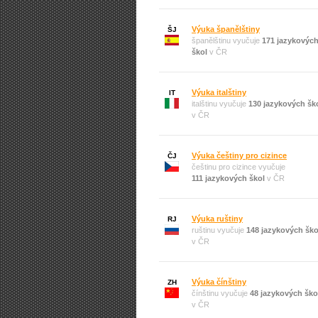
Výuka španělštiny
ŠJ
španělštinu vyučuje
171 jazykovýc
škol
v ČR
Výuka italštiny
IT
italštinu vyučuje
130 jazykových šk
v ČR
Výuka češtiny pro cizince
ČJ
češtinu pro cizince vyučuje
111 jazykových škol
v ČR
Výuka ruštiny
RJ
ruštinu vyučuje
148 jazykových ško
v ČR
Výuka čínštiny
ZH
čínštinu vyučuje
48 jazykových ško
v ČR