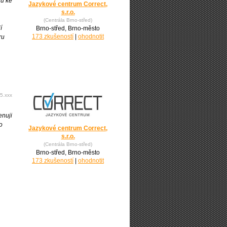
rů ke
Jazykové centrum Correct,
s.r.o.
(Centrála Brno-střed)
í
Brno-střed, Brno-město
173 zkušeností
|
ohodnotit
ru
5.xxx
enuji
o
Jazykové centrum Correct,
s.r.o.
(Centrála Brno-střed)
Brno-střed, Brno-město
173 zkušeností
|
ohodnotit