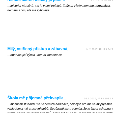
8.2.2024, IP 37.48.1
…lektorka náročná, ale je velmi trpělivá. Způsob výuky nemohu porovnávat,
nemám s čím, ale mě vyhovuje.
Milý, vstřícný přístup a zábavná,…
14.2.2017, IP 193.84.5
…obohacující výuka. Ideální kombinace.
Škola mě příjemně překvapila…
16.2.2015, IP 88.102.13
…možností studovat i ve večerních hodinách, což bylo pro mě velmi příjemné
vzhledem k mé pracovní době. Současně jsem ocenila, že je škola schopna v