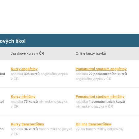
kových škol
Jazykové kurzy v ČR
Online kurzy jazyků
Kurzy angličtiny
Pomaturitní studium angličtiny
kol
nabídka
308 kurzů
anglického jazyka
nabídka
22 pomaturitních kurzů
v ČR
anglického jazyka v ČR
Kurzy němčiny
Pomaturitní studium němčiny
kol
nabídka
73 kurzů
německého jazyka
nabídka
4 pomaturitních kurzů
v ČR
německého jazyka v ČR
Kurzy francouzštiny
On line francouzština
ých
nabídka
34 kurzů
francouzského jazyka
výuka francouzštiny odkudkoliv
v ČR