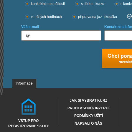
konkrétní pokročilosti
s délkou kurzu
s konkr
v určitých hodinách
příprava na jaz. zkoušku
Váš e-mail
Kontaktní telefo
Informace
JAK SI VYBRAT KURZ
PROHLÁŠENÍ K INZERCI
PODMÍNKY UŽITÍ
VSTUP PRO
NAPSALI O NÁS
REGISTROVANÉ ŠKOLY