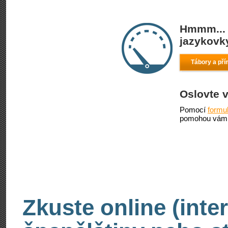
Hmmm... 
jazykovky
Tábory a pří
Oslovte 
Pomocí
formu
pomohou vám 
Zkuste online (inte