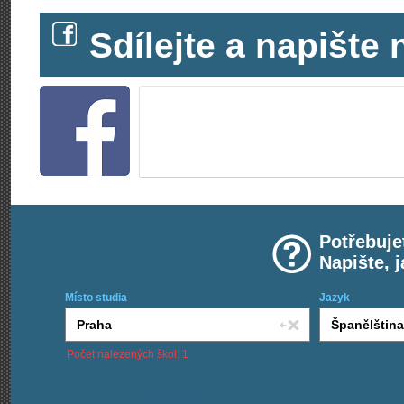
Sdílejte a napišt
Potřebuje
Napište, 
Místo studia
Jazyk
Počet nalezených škol: 1
Chci kurzy: