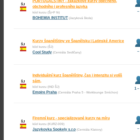
PORTUGALŠTINY - zakázkové kurzy obecného,
ŠJ
obchodního i profesního jazyka
–
kód kurzu (Šj+P fir)
BOHEMIA INSTITUT
(Jazyková škola)
Kurzy španělštiny ve Španělsku i Latinské Americe
ŠJ
kód kurzu (ŠJ)
–
Cool Study
(Centrála Sedlčany)
Individuální kurz španělštiny, čas i intenzitu si volíš
sám,
ŠJ
kód kurzu (IND ŠJ)
1 –
Empire Praha
(Centrála Praha 5 - Worklounge Smíchov)
Firemní kurz - specializované kurzy na míru
ŠJ
kód kurzu (KURZ-009)
–
Jazykovka Spokely s.r.o
(Centrála Klatovy)