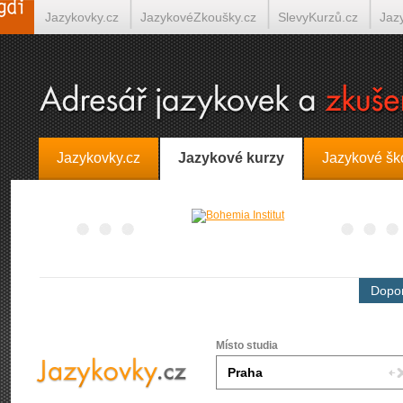
Jazykovky.cz
JazykovéZkoušky.cz
SlevyKurzů.cz
Jaz
Španělština on-line
Italština on-line
Tlumočení-Překlady.
Jazykovky.cz
Jazykové kurzy
Jazykové šk
Dopor
Místo studia