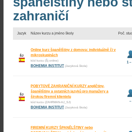
španělštiny nebo s
zahraničí
Jazyk
Název kurzu a jméno školy
Poč. stu
Online kurz španělštiny z domova: individuálně či v
mikroskupinách
ŠJ
kód kurzu (Šj online)
1 –
BOHEMIA INSTITUT
(Jazyková škola)
POBYTOVÉ ZAHRANIČNÍ KURZY angličtiny,
španělštiny a ostatních jazyků pro manažery a
ŠJ
širokou firemní klientelu
–
kód kurzu (ZAHRMAN-AJ_SJ)
BOHEMIA INSTITUT
(Jazyková škola)
FIREMNÍ KURZY ŠPANĚLŠTINY nebo