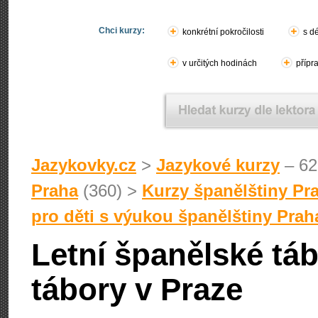
Chci kurzy:
konkrétní pokročilosti
s d
v určitých hodinách
přípr
Jazykovky.cz
>
Jazykové kurzy
– 62
Praha
(360) >
Kurzy španělštiny Pr
pro děti s výukou španělštiny Prah
Letní španělské tá
tábory v Praze