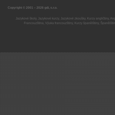
Copyright © 2001 – 2026
gdi, s.r.o.
Jazykové školy
,
Jazykové kurzy
,
Jazykové zkoušky
,
Kurzy angličtiny
,
Ang
Francouzština
,
Výuka francouzštiny
,
Kurzy španělštiny
,
Španělšti