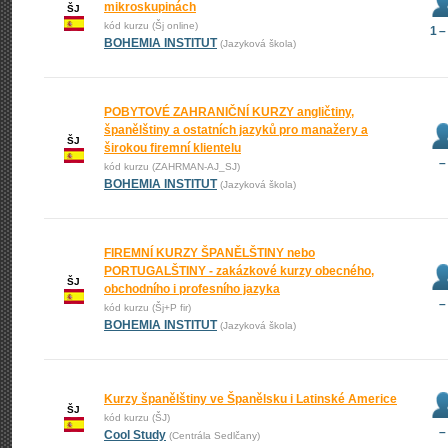
mikroskupinách
ŠJ
kód kurzu (Šj online)
1 –
BOHEMIA INSTITUT
(Jazyková škola)
POBYTOVÉ ZAHRANIČNÍ KURZY angličtiny,
španělštiny a ostatních jazyků pro manažery a
ŠJ
širokou firemní klientelu
–
kód kurzu (ZAHRMAN-AJ_SJ)
BOHEMIA INSTITUT
(Jazyková škola)
FIREMNÍ KURZY ŠPANĚLŠTINY nebo
PORTUGALŠTINY - zakázkové kurzy obecného,
ŠJ
obchodního i profesního jazyka
–
kód kurzu (Šj+P fir)
BOHEMIA INSTITUT
(Jazyková škola)
Kurzy španělštiny ve Španělsku i Latinské Americe
ŠJ
kód kurzu (ŠJ)
–
Cool Study
(Centrála Sedlčany)