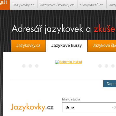
Jazykovky.cz
JazykovéZkoušky.cz
SlevyKurzů.cz
Jaz
Španělština on-line
Italština on-line
Tlumočení-Překlady.
Jazykovky.cz
Jazykové kurzy
Jazykové šk
Dopor
Místo studia