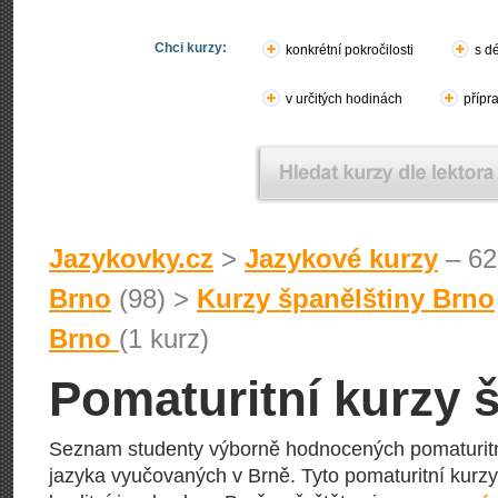
Chci kurzy:
konkrétní pokročilosti
s d
v určitých hodinách
přípr
Jazykovky.cz
>
Jazykové kurzy
– 62
Brno
(98) >
Kurzy španělštiny Brno
Brno
(1 kurz)
Pomaturitní kurzy 
Seznam studenty výborně hodnocených pomaturit
jazyka vyučovaných v Brně. Tyto pomaturitní kurzy