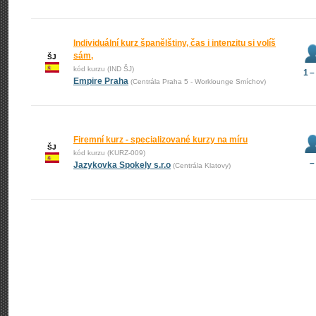
Individuální kurz španělštiny, čas i intenzitu si volíš
sám,
ŠJ
kód kurzu (IND ŠJ)
1 –
Empire Praha
(Centrála Praha 5 - Worklounge Smíchov)
Firemní kurz - specializované kurzy na míru
ŠJ
kód kurzu (KURZ-009)
–
Jazykovka Spokely s.r.o
(Centrála Klatovy)