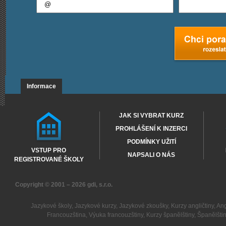
Informace
JAK SI VYBRAT KURZ
PROHLÁŠENÍ K INZERCI
PODMÍNKY UŽITÍ
VSTUP PRO
NAPSALI O NÁS
REGISTROVANÉ ŠKOLY
Copyright © 2001 – 2026
gdi, s.r.o.
Jazykové školy
,
Jazykové kurzy
,
Jazykové zkoušky
,
Kurzy angličtiny
,
Ang
Francouzština
,
Výuka francouzštiny
,
Kurzy španělštiny
,
Španělšti