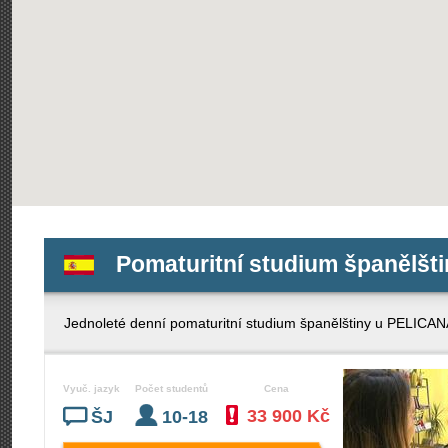
Pomaturitní studium španělšt
Jednoleté denní pomaturitní studium španělštiny u PELICAN
Vyuč. jazyk
Počet studentů
Cena
33 900 Kč
ŠJ
10-18