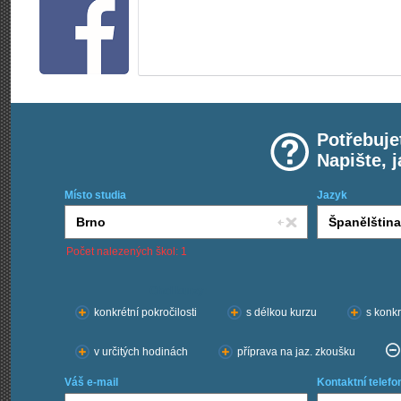
Potřebuje
Napište, 
Místo studia
Jazyk
Počet nalezených škol: 1
Chci kurzy:
konkrétní pokročilosti
s délkou kurzu
s konkr
v určitých hodinách
příprava na jaz. zkoušku
Váš e-mail
Kontaktní telefo