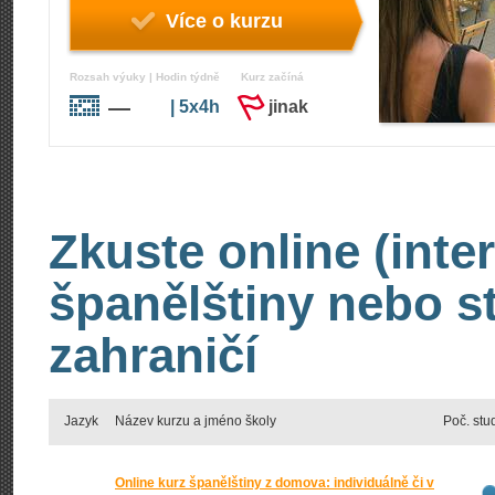
Více o kurzu
Rozsah výuky | Hodin týdně
Kurz začíná
—
| 5x4h
jinak
Zkuste online (inte
španělštiny nebo s
zahraničí
Jazyk
Název kurzu a jméno školy
Poč. stu
Online kurz španělštiny z domova: individuálně či v