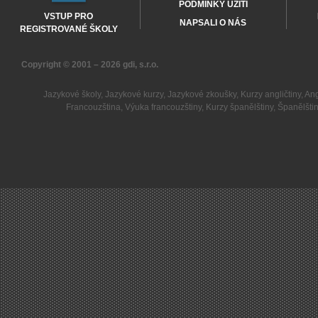
PODMÍNKY UŽITÍ
VSTUP PRO
NAPSALI O NÁS
REGISTROVANÉ ŠKOLY
Copyright © 2001 – 2026
gdi, s.r.o.
Jazykové školy
,
Jazykové kurzy
,
Jazykové zkoušky
,
Kurzy angličtiny
,
Ang
Francouzština
,
Výuka francouzštiny
,
Kurzy španělštiny
,
Španělšti