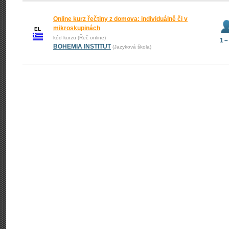
Online kurz řečtiny z domova: individuálně či v
mikroskupinách
EL
kód kurzu (Řeč online)
1 –
BOHEMIA INSTITUT
(Jazyková škola)