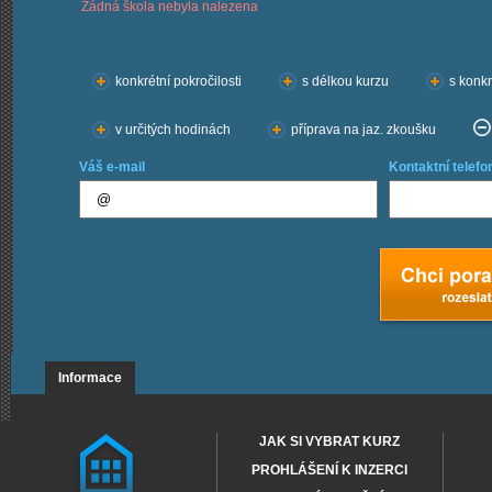
Žádná škola nebyla nalezena
Chci kurzy:
konkrétní pokročilosti
s délkou kurzu
s konkr
v určitých hodinách
příprava na jaz. zkoušku
Váš e-mail
Kontaktní telefo
Informace
JAK SI VYBRAT KURZ
PROHLÁŠENÍ K INZERCI