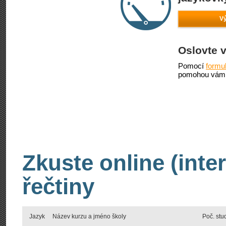
Vý
Oslovte 
Pomocí
formu
pomohou vám 
Zkuste online (inte
řečtiny
Jazyk
Název kurzu a jméno školy
Poč. stu