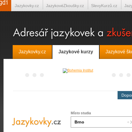
Jazykovky.cz
JazykovéZkoušky.cz
SlevyKurzů.cz
Jaz
Španělština on-line
Italština on-line
Tlumočení-Překlady.
Jazykovky.cz
Jazykové kurzy
Jazykové šk
Dopor
Místo studia