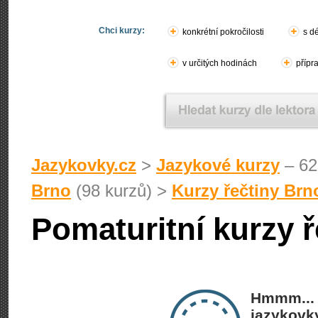
Chci kurzy:
konkrétní pokročilosti
s d
v určitých hodinách
přípr
Jazykovky.cz
>
Jazykové kurzy
– 62
Brno
(98 kurzů) >
Kurzy řečtiny Brn
Pomaturitní kurzy ř
Hmmm... 
jazykovky