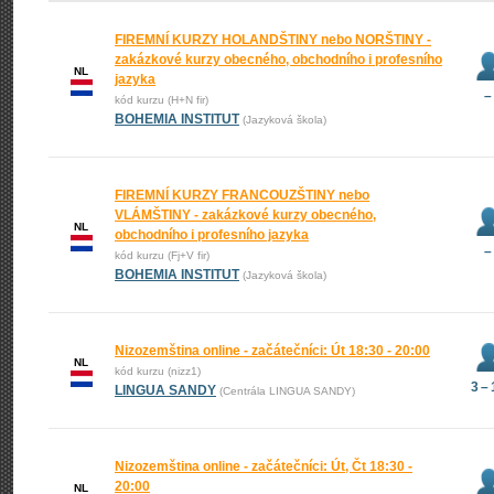
FIREMNÍ KURZY HOLANDŠTINY nebo NORŠTINY -
zakázkové kurzy obecného, obchodního i profesního
NL
jazyka
–
kód kurzu (H+N fir)
BOHEMIA INSTITUT
(Jazyková škola)
FIREMNÍ KURZY FRANCOUZŠTINY nebo
VLÁMŠTINY - zakázkové kurzy obecného,
NL
obchodního i profesního jazyka
–
kód kurzu (Fj+V fir)
BOHEMIA INSTITUT
(Jazyková škola)
Nizozemština online - začátečníci: Út 18:30 - 20:00
NL
kód kurzu (nizz1)
3 –
LINGUA SANDY
(Centrála LINGUA SANDY)
Nizozemština online - začátečníci: Út, Čt 18:30 -
20:00
NL