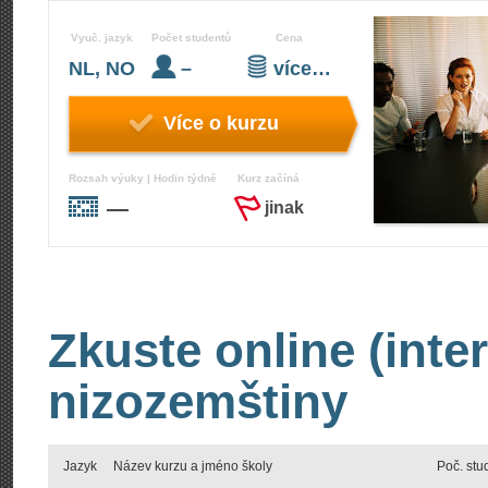
Vyuč. jazyk
Počet studentů
Cena
NL, NO
–
více…
Více o kurzu
Rozsah výuky | Hodin týdně
Kurz začíná
—
jinak
Zkuste online (inte
nizozemštiny
Jazyk
Název kurzu a jméno školy
Poč. stu