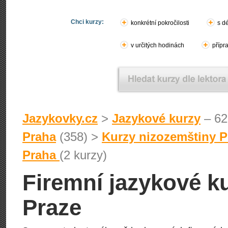
Chci kurzy:
konkrétní pokročilosti
s d
v určitých hodinách
přípr
Jazykovky.cz
>
Jazykové kurzy
– 62
Praha
(358) >
Kurzy nizozemštiny P
Praha
(2 kurzy)
Firemní jazykové k
Praze