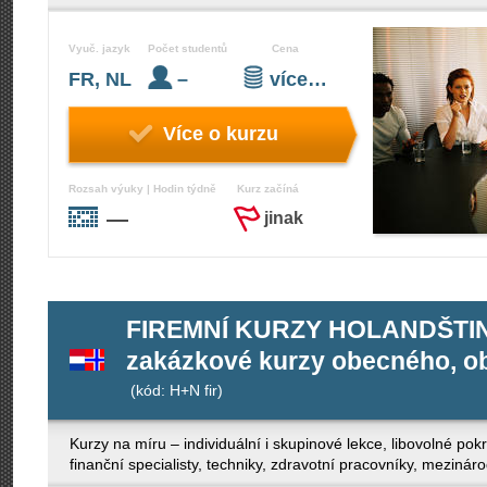
Vyuč. jazyk
Počet studentů
Cena
FR, NL
–
více…
Více o kurzu
Rozsah výuky | Hodin týdně
Kurz začíná
—
jinak
FIREMNÍ KURZY HOLANDŠTIN
zakázkové kurzy obecného, ob
(kód: H+N fir)
Kurzy na míru – individuální i skupinové lekce, libovolné po
finanční specialisty, techniky, zdravotní pracovníky, mezinár