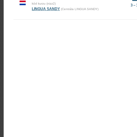
kód kurzu (nizz2)
3 –
LINGUA SANDY
(Centrála LINGUA SANDY)