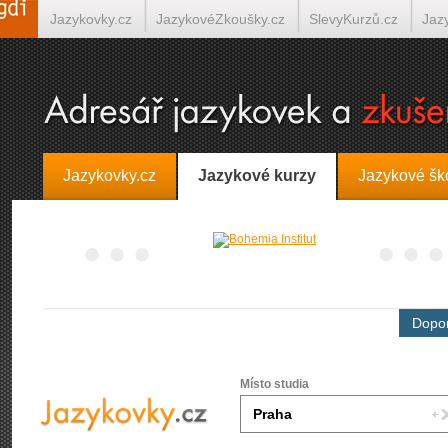
Jazykovky.cz
JazykovéZkoušky.cz
SlevyKurzů.cz
Jaz
Španělština on-line
Italština on-line
Tlumočení-Překlady.
Jazykovky.cz
Jazykové kurzy
Jazykové šk
Dopor
Místo studia