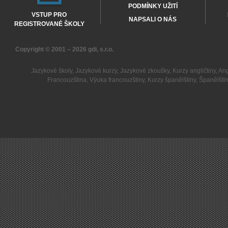
PODMÍNKY UŽITÍ
VSTUP PRO
NAPSALI O NÁS
REGISTROVANÉ ŠKOLY
Copyright © 2001 – 2026
gdi, s.r.o.
Jazykové školy
,
Jazykové kurzy
,
Jazykové zkoušky
,
Kurzy angličtiny
,
Ang
Francouzština
,
Výuka francouzštiny
,
Kurzy španělštiny
,
Španělšti