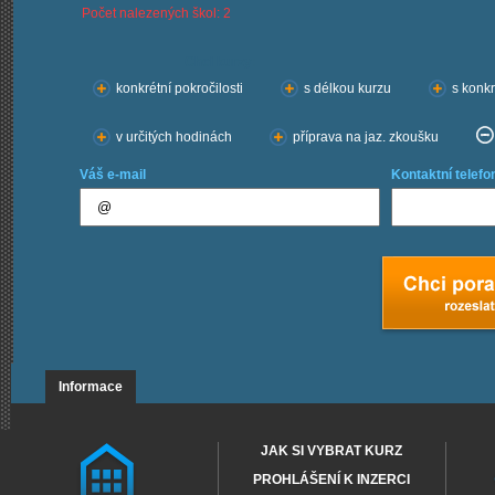
Počet nalezených škol: 2
Chci kurzy:
konkrétní pokročilosti
s délkou kurzu
s konkr
v určitých hodinách
příprava na jaz. zkoušku
Váš e-mail
Kontaktní telefo
Informace
JAK SI VYBRAT KURZ
PROHLÁŠENÍ K INZERCI