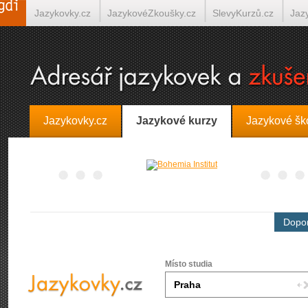
Jazykovky.cz
JazykovéZkoušky.cz
SlevyKurzů.cz
Jaz
Španělština on-line
Italština on-line
Tlumočení-Překlady.
Jazykovky.cz
Jazykové kurzy
Jazykové šk
Dopor
Místo studia