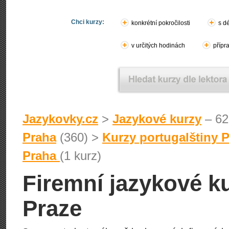
Chci kurzy:
konkrétní pokročilosti
s d
v určitých hodinách
přípr
Jazykovky.cz
>
Jazykové kurzy
– 62
Praha
(360) >
Kurzy portugalštiny 
Praha
(1 kurz)
Firemní jazykové ku
Praze