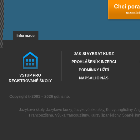
Informace
JAK SI VYBRAT KURZ
PROHLÁŠENÍ K INZERCI
PODMÍNKY UŽITÍ
VSTUP PRO
NAPSALI O NÁS
REGISTROVANÉ ŠKOLY
Copyright © 2001 – 2026
gdi, s.r.o.
Jazykové školy
,
Jazykové kurzy
,
Jazykové zkoušky
,
Kurzy angličtiny
,
Ang
Francouzština
,
Výuka francouzštiny
,
Kurzy španělštiny
,
Španělšti