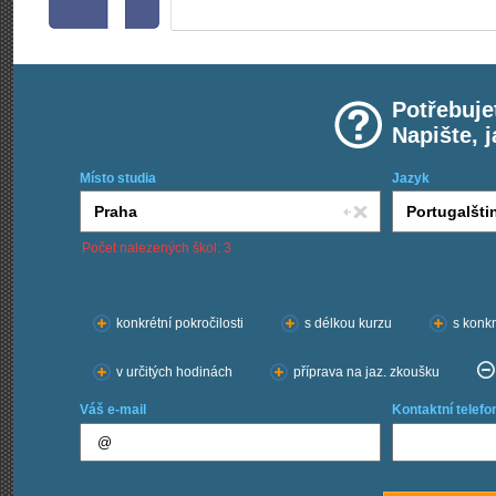
Potřebuje
Napište, 
Místo studia
Jazyk
Počet nalezených škol: 3
Chci kurzy:
konkrétní pokročilosti
s délkou kurzu
s konkr
v určitých hodinách
příprava na jaz. zkoušku
Váš e-mail
Kontaktní telefo