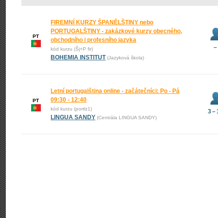
FIREMNÍ KURZY ŠPANĚLŠTINY nebo
PORTUGALŠTINY - zakázkové kurzy obecného,
PT
obchodního i profesního jazyka
–
kód kurzu (Šj+P fir)
BOHEMIA INSTITUT
(Jazyková škola)
Letní portugalština online - začátečníci: Po - Pá
09:30 - 12:40
PT
kód kurzu (portlz1)
3 –
LINGUA SANDY
(Centrála LINGUA SANDY)