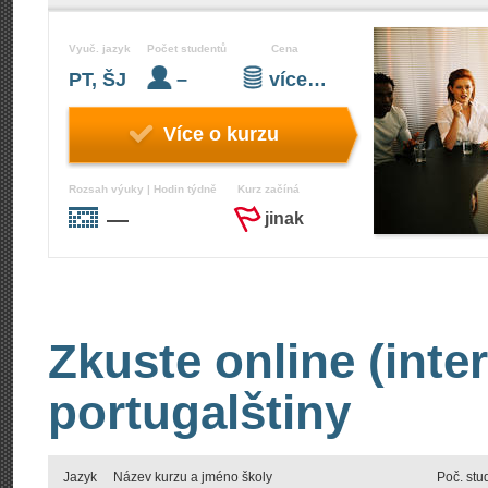
Vyuč. jazyk
Počet studentů
Cena
PT, ŠJ
–
více…
Více o kurzu
Rozsah výuky | Hodin týdně
Kurz začíná
—
jinak
Zkuste online (inte
portugalštiny
Jazyk
Název kurzu a jméno školy
Poč. stu