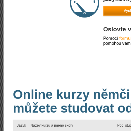
Výu
Oslovte 
Pomocí
formu
pomohou vám 
Online kurzy němči
můžete studovat od
Jazyk
Název kurzu a jméno školy
Poč. stu