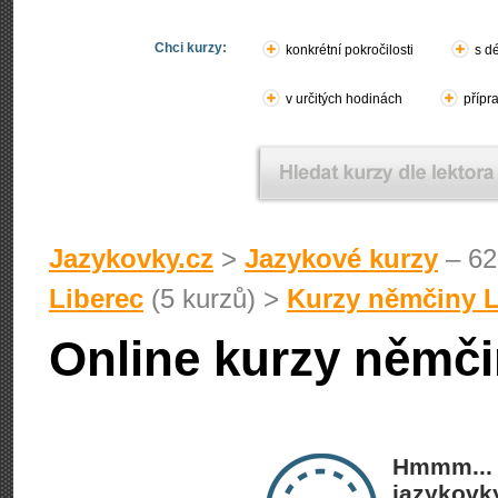
Chci kurzy:
konkrétní pokročilosti
s d
v určitých hodinách
přípr
Jazykovky.cz
>
Jazykové kurzy
– 62
Liberec
(5 kurzů) >
Kurzy němčiny L
Online kurzy němči
Hmmm... 
jazykovky