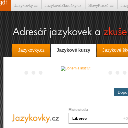
Jazykovky.cz
JazykovéZkoušky.cz
SlevyKurzů.cz
Jaz
Španělština on-line
Italština on-line
Tlumočení-Překlady.
Jazykovky.cz
Jazykové kurzy
Jazykové šk
Dopor
Místo studia