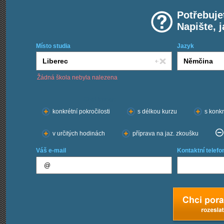
Potřebuje
Napište, 
Místo studia
Jazyk
Žádná škola nebyla nalezena
Chci kurzy:
konkrétní pokročilosti
s délkou kurzu
s konkr
v určitých hodinách
příprava na jaz. zkoušku
Váš e-mail
Kontaktní telefo