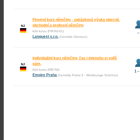
Firemní kurz němčiny - zakázková výuka obecné,
obchodní a profesní němčiny
NJ
kód kurzu (FIR-NJ-01)
–
Lanquest s.r.o.
(Centrála Olomouc)
Individuální kurz němčiny, čas i intenzitu si volíš
sám,
NJ
kód kurzu (IND NJ)
1 –
Empire Praha
(Centrála Praha 5 - Worklounge Smíchov)