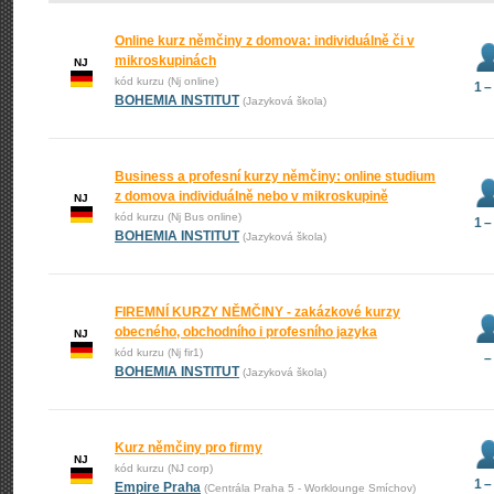
Online kurz němčiny z domova: individuálně či v
mikroskupinách
NJ
kód kurzu (Nj online)
1 –
BOHEMIA INSTITUT
(Jazyková škola)
Business a profesní kurzy němčiny: online studium
z domova individuálně nebo v mikroskupině
NJ
kód kurzu (Nj Bus online)
1 –
BOHEMIA INSTITUT
(Jazyková škola)
FIREMNÍ KURZY NĚMČINY - zakázkové kurzy
obecného, obchodního i profesního jazyka
NJ
kód kurzu (Nj fir1)
–
BOHEMIA INSTITUT
(Jazyková škola)
Kurz němčiny pro firmy
NJ
kód kurzu (NJ corp)
1 –
Empire Praha
(Centrála Praha 5 - Worklounge Smíchov)