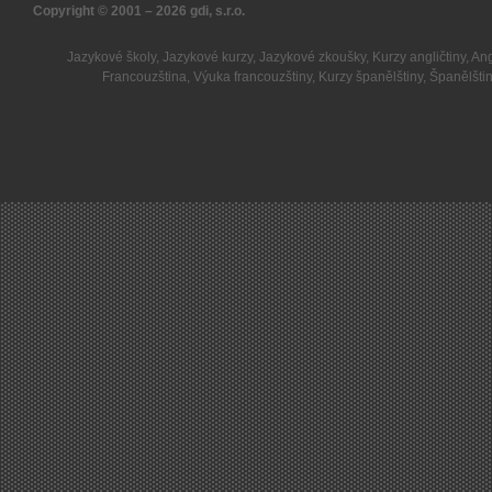
Copyright © 2001 – 2026
gdi, s.r.o.
Jazykové školy
,
Jazykové kurzy
,
Jazykové zkoušky
,
Kurzy angličtiny
,
Ang
Francouzština
,
Výuka francouzštiny
,
Kurzy španělštiny
,
Španělšti