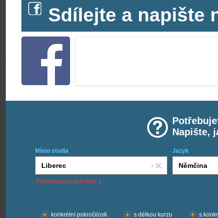
Sdílejte a napišt
Potřebuje
Napište, 
Místo studia
Jazyk
Počet nalezených škol: 1
Chci kurzy:
konkrétní pokročilosti
s délkou kurzu
s konkr