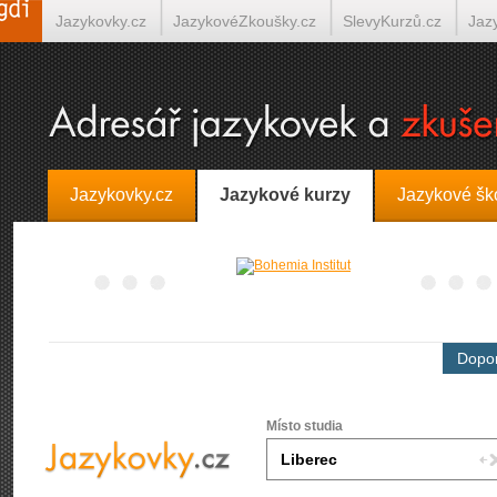
Jazykovky.cz
JazykovéZkoušky.cz
SlevyKurzů.cz
Jaz
Španělština on-line
Italština on-line
Tlumočení-Překlady.
Jazykovky.cz
Jazykové kurzy
Jazykové šk
Dopor
Místo studia