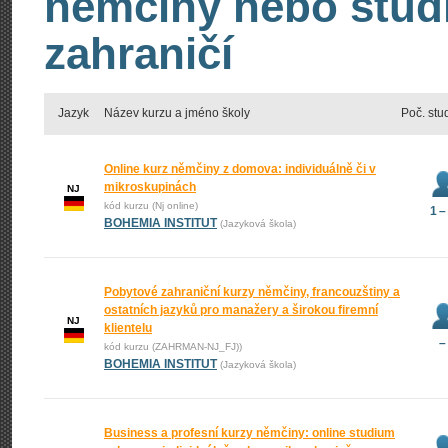
němčiny nebo stud
zahraničí
Jazyk
Název kurzu a jméno školy
Poč. stu
Online kurz němčiny z domova: individuálně či v
mikroskupinách
NJ
kód kurzu (Nj online)
1 –
BOHEMIA INSTITUT
(Jazyková škola)
Pobytové zahraniční kurzy němčiny, francouzštiny a
ostatních jazyků pro manažery a širokou firemní
NJ
klientelu
–
kód kurzu (ZAHRMAN-NJ_FJ))
BOHEMIA INSTITUT
(Jazyková škola)
Business a profesní kurzy němčiny: online studium