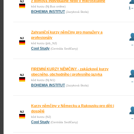
z domova individuálně nebo v mikroskupině
NJ
kód kurzu (Nj Bus online)
1 –
BOHEMIA INSTITUT
(Jazyková škola)
Zahraniční kurzy němčiny pro manažery a
profesionály
NJ
kód kurzu (job_NJ)
–
Cool Study
(Centrála Sedlčany)
FIREMNÍ KURZY NĚMČINY - zakázkové kurzy
obecného, obchodního i profesního jazyka
NJ
kód kurzu (Nj fir1)
–
BOHEMIA INSTITUT
(Jazyková škola)
Kurzy němčiny v Německu a Rakousku pro děti i
dospělé
NJ
kód kurzu (NJ)
–
Cool Study
(Centrála Sedlčany)