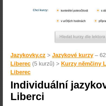
Chci kurzy:
konkrétní pokročilosti
s d
v určitých hodinách
přípr
Jazykovky.cz
>
Jazykové kurzy
– 62
Liberec
(5 kurzů) >
Kurzy němčiny L
Liberec
Individuální jazyk
Liberci