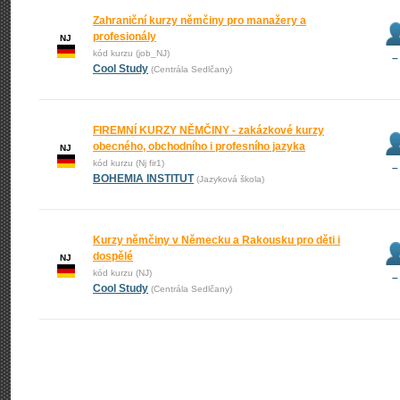
Zahraniční kurzy němčiny pro manažery a
profesionály
NJ
kód kurzu (job_NJ)
–
Cool Study
(Centrála Sedlčany)
FIREMNÍ KURZY NĚMČINY - zakázkové kurzy
obecného, obchodního i profesního jazyka
NJ
kód kurzu (Nj fir1)
–
BOHEMIA INSTITUT
(Jazyková škola)
Kurzy němčiny v Německu a Rakousku pro děti i
dospělé
NJ
kód kurzu (NJ)
–
Cool Study
(Centrála Sedlčany)