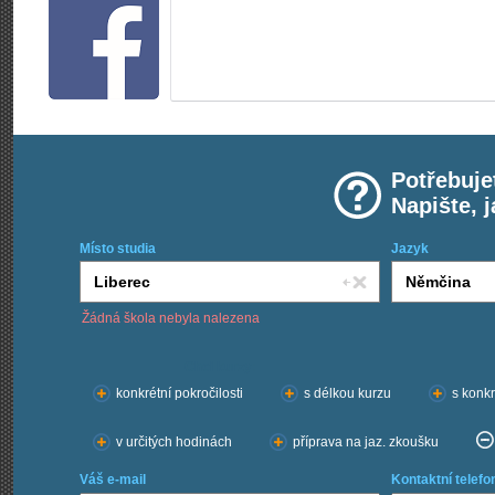
Potřebuje
Napište, 
Místo studia
Jazyk
Žádná škola nebyla nalezena
Chci kurzy:
konkrétní pokročilosti
s délkou kurzu
s konkr
v určitých hodinách
příprava na jaz. zkoušku
Váš e-mail
Kontaktní telefo