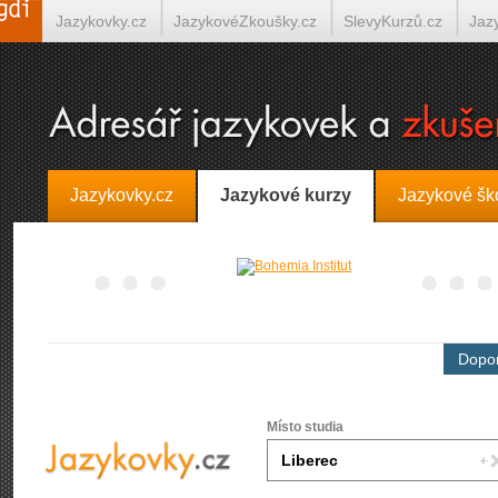
Jazykovky.cz
JazykovéZkoušky.cz
SlevyKurzů.cz
Jaz
Španělština on-line
Italština on-line
Tlumočení-Překlady.
Jazykovky.cz
Jazykové kurzy
Jazykové šk
Dopor
Místo studia