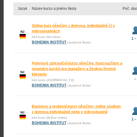
Jazyk
Název kurzu a jméno školy
Poč. stu
Online kurz němčiny z domova: individuálně či v
mikroskupinách
NJ
kód kurzu (Nj online)
1 –
BOHEMIA INSTITUT
(Jazyková škola)
Pobytové zahraniční kurzy němčiny, francouzštiny a
ostatních jazyků pro manažery a širokou firemní
NJ
klientelu
–
kód kurzu (ZAHRMAN-NJ_FJ))
BOHEMIA INSTITUT
(Jazyková škola)
Business a profesní kurzy němčiny: online studium
z domova individuálně nebo v mikroskupině
NJ
kód kurzu (Nj Bus online)
1 –
BOHEMIA INSTITUT
(Jazyková škola)