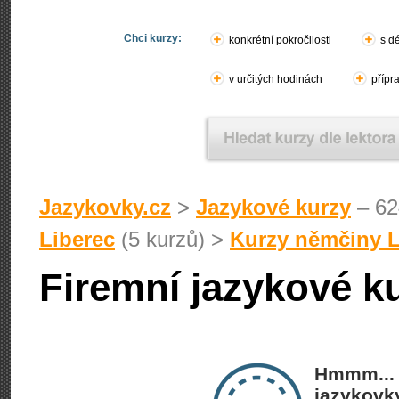
Chci kurzy:
konkrétní pokročilosti
s d
v určitých hodinách
přípr
Jazykovky.cz
>
Jazykové kurzy
– 62
Liberec
(5 kurzů) >
Kurzy němčiny L
Firemní jazykové k
Hmmm... 
jazykovky