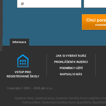
Informace
JAK SI VYBRAT KURZ
PROHLÁŠENÍ K INZERCI
PODMÍNKY UŽITÍ
VSTUP PRO
NAPSALI O NÁS
REGISTROVANÉ ŠKOLY
Copyright © 2001 – 2026
gdi, s.r.o.
Jazykové školy
,
Jazykové kurzy
,
Jazykové zkoušky
,
Kurzy angličtiny
,
Ang
Francouzština
,
Výuka francouzštiny
,
Kurzy španělštiny
,
Španělšti