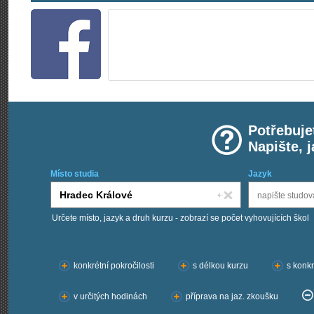
Potřebuje
Napište, 
Místo studia
Jazyk
Určete místo, jazyk a druh kurzu - zobrazí se počet vyhovujících škol
Chci kurzy:
konkrétní pokročilosti
s délkou kurzu
s konkr
v určitých hodinách
příprava na jaz. zkoušku