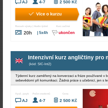
AJ
4-7
2 500 Kč
Více o kurzu
Rozsah výuky | Hodin týdně
Kurz začíná
20h
| 5x4h
ukončen
Intenzivní kurz angličtiny pro
(kód: SIC-Int2)
Týdenní kurz zaměřený na konverzaci a fráze používané v běž
sebevědomí při komunikaci. Žádná práce s učebnicí, jen s lek
Vyuč. jazyk
Počet studentů
Cena
AJ
4-7
2 500 Kč