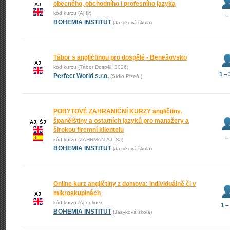
obecného, obchodního i profesního jazyka
AJ
kód kurzu (Aj fir)
–
BOHEMIA INSTITUT
(Jazyková škola)
Tábor s angličtinou pro dospělé - Benešovsko
AJ
kód kurzu (Tábor Dospělí 2026)
1 –
Perfect World s.r.o.
(Sídlo Plzeň )
POBYTOVÉ ZAHRANIČNÍ KURZY angličtiny,
španělštiny a ostatních jazyků pro manažery a
AJ, ŠJ
širokou firemní klientelu
–
kód kurzu (ZAHRMAN-AJ_SJ)
BOHEMIA INSTITUT
(Jazyková škola)
Online kurz angličtiny z domova: individuálně či v
mikroskupinách
AJ
kód kurzu (Aj online)
1 –
BOHEMIA INSTITUT
(Jazyková škola)