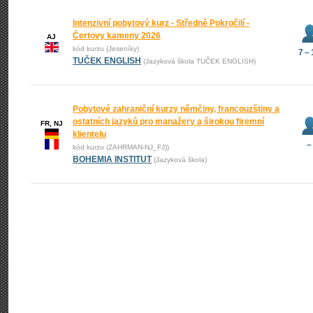
Intenzivní pobytový kurz - Středně Pokročilí -
Čertovy kameny 2026
AJ
kód kurzu (Jeseníky)
7 –
TUČEK ENGLISH
(Jazyková škola TUČEK ENGLISH)
Pobytové zahraniční kurzy němčiny, francouzštiny a
ostatních jazyků pro manažery a širokou firemní
FR, NJ
klientelu
–
kód kurzu (ZAHRMAN-NJ_FJ))
BOHEMIA INSTITUT
(Jazyková škola)