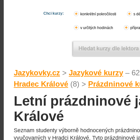
Chci kurzy:
konkrétní pokročilosti
s d
v určitých hodinách
přípr
Jazykovky.cz
>
Jazykové kurzy
– 62
Hradec Králové
(8) >
Prázdninové k
Letní prázdninové 
Králové
Seznam studenty výborně hodnocených prázdninov
vyučovaných v Hradci Králové. Tyto prázdninové j