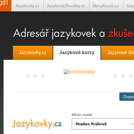
Jazykovky.cz
JazykovéZkoušky.cz
SlevyKurzů.cz
Jaz
Španělština on-line
Italština on-line
Tlumočení-Překlady.
Jazykovky.cz
Jazykové kurzy
Jazykové šk
Dopor
Místo studia