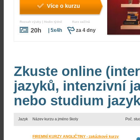
Více o kurzu
Rozsah výuky | Hodin týdně
Kurz začíná
20h
| 5x4h
za 4 dny
Zkuste online (inte
jazyků, intenzivní 
nebo studium jazyk
Jazyk
Název kurzu a jméno školy
Poč. stu
FIREMNÍ KURZY ANGLIČTINY - zakázkové kurzy