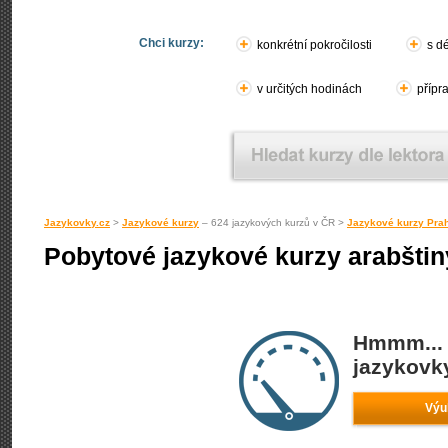
Chci kurzy:
konkrétní pokročilosti
s d
v určitých hodinách
přípr
Jazykovky.cz
>
Jazykové kurzy
– 624 jazykových kurzů v ČR >
Jazykové kurzy Pra
Pobytové jazykové kurzy arabštin
Hmmm... 
jazykovky
Výu