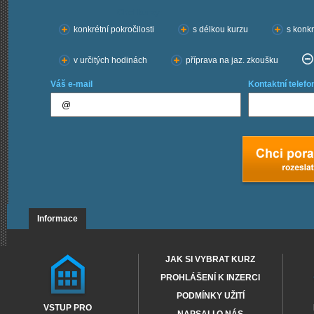
Chci kurzy:
konkrétní pokročilosti
s délkou kurzu
s konkr
v určitých hodinách
příprava na jaz. zkoušku
Váš e-mail
Kontaktní telefo
Informace
JAK SI VYBRAT KURZ
PROHLÁŠENÍ K INZERCI
PODMÍNKY UŽITÍ
VSTUP PRO