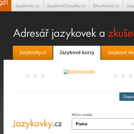
Jazykovky.cz
JazykovéZkoušky.cz
SlevyKurzů.cz
Jaz
Španělština on-line
Italština on-line
Tlumočení-Překlady.
Jazykovky.cz
Jazykové kurzy
Jazykové šk
Dopor
Místo studia