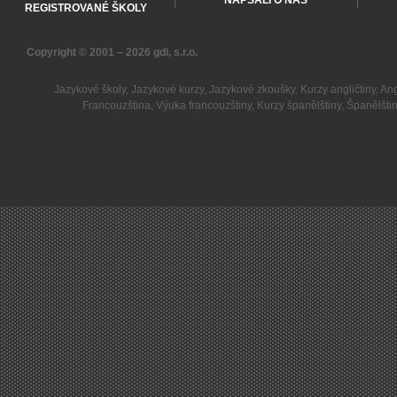
NAPSALI O NÁS
REGISTROVANÉ ŠKOLY
Copyright © 2001 – 2026
gdi, s.r.o.
Jazykové školy
,
Jazykové kurzy
,
Jazykové zkoušky
,
Kurzy angličtiny
,
Ang
Francouzština
,
Výuka francouzštiny
,
Kurzy španělštiny
,
Španělšti