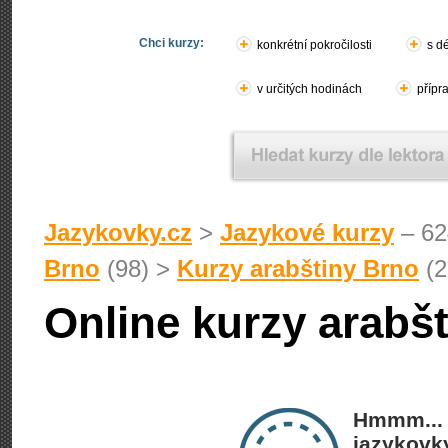
Chci kurzy:
konkrétní pokročilosti
s d
v určitých hodinách
přípr
Jazykovky.cz
>
Jazykové kurzy
– 62
Brno
(98) >
Kurzy arabštiny Brno
(2
Online kurzy arabšt
Hmmm... 
jazykovky