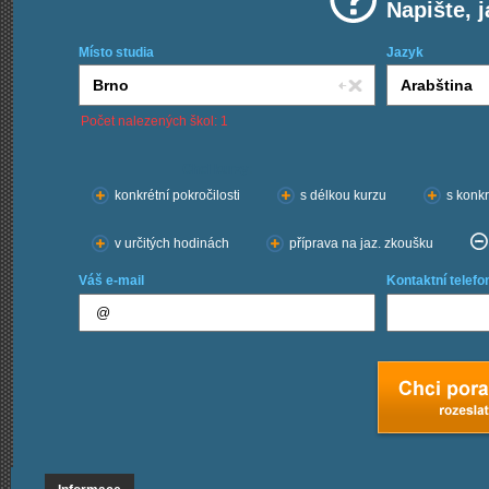
Napište, 
Místo studia
Jazyk
Počet nalezených škol: 1
Chci kurzy:
konkrétní pokročilosti
s délkou kurzu
s konkr
v určitých hodinách
příprava na jaz. zkoušku
Váš e-mail
Kontaktní telefo