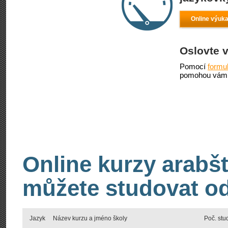
Online výuka
Oslovte 
Pomocí
formu
pomohou vám 
Online kurzy arabšt
můžete studovat od
Jazyk
Název kurzu a jméno školy
Poč. stu