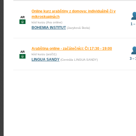
Online kurz arabštiny z domova: individuálně či v
mikroskupinách
AR
kód kurzu (Ara online)
1 –
BOHEMIA INSTITUT
(Jazyková škola)
Arabština online - začátečníci: Čt 17:30 - 19:00
AR
kód kurzu (arzčt1)
3 –
LINGUA SANDY
(Centrála LINGUA SANDY)