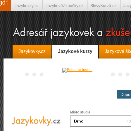
Jazykovky.cz
JazykovéZkoušky.cz
SlevyKurzů.cz
Jaz
Španělština on-line
Italština on-line
Tlumočení-Překlady.
Jazykovky.cz
Jazykové kurzy
Jazykové šk
Dopor
Místo studia