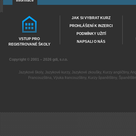
Informace
JAK SI VYBRAT KURZ
PROHLÁŠENÍ K INZERCI
PODMÍNKY UŽITÍ
VSTUP PRO
NAPSALI O NÁS
REGISTROVANÉ ŠKOLY
Copyright © 2001 – 2026
gdi, s.r.o.
Jazykové školy
,
Jazykové kurzy
,
Jazykové zkoušky
,
Kurzy angličtiny
,
Ang
Francouzština
,
Výuka francouzštiny
,
Kurzy španělštiny
,
Španělšti