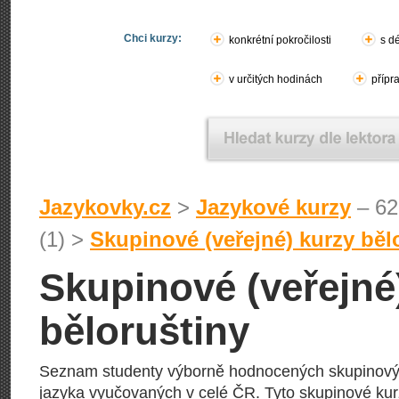
Chci kurzy:
konkrétní pokročilosti
s d
v určitých hodinách
přípr
Jazykovky.cz
>
Jazykové kurzy
– 62
(1) >
Skupinové (veřejné) kurzy běl
Skupinové (veřejné
běloruštiny
Seznam studenty výborně hodnocených skupinový
jazyka vyučovaných v celé ČR. Tyto skupinové kurz