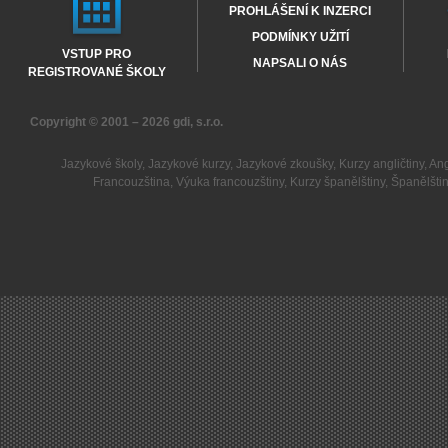
PROHLÁŠENÍ K INZERCI
PODMÍNKY UŽITÍ
VSTUP PRO
NAPSALI O NÁS
REGISTROVANÉ ŠKOLY
Copyright © 2001 – 2026
gdi, s.r.o.
Jazykové školy
,
Jazykové kurzy
,
Jazykové zkoušky
,
Kurzy angličtiny
,
Ang
Francouzština
,
Výuka francouzštiny
,
Kurzy španělštiny
,
Španělšti