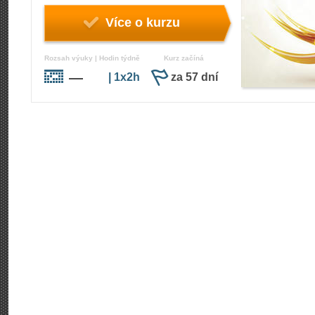
Více o kurzu
Rozsah výuky | Hodin týdně
Kurz začíná
—
| 1x2h
za 57 dní