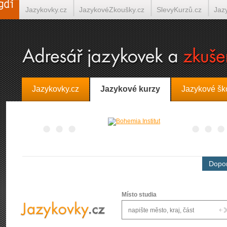
Jazykovky.cz
JazykovéZkoušky.cz
SlevyKurzů.cz
Jaz
Španělština on-line
Italština on-line
Tlumočení-Překlady.
Jazykovky.cz
Jazykové kurzy
Jazykové šk
Dopor
Místo studia