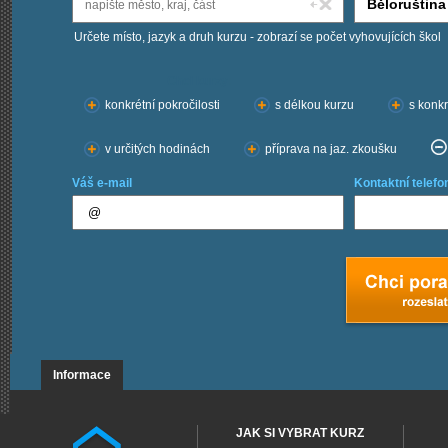
Určete místo, jazyk a druh kurzu - zobrazí se počet vyhovujících škol
Chci kurzy:
konkrétní pokročilosti
s délkou kurzu
s konkr
v určitých hodinách
příprava na jaz. zkoušku
Váš e-mail
Kontaktní telefo
Informace
JAK SI VYBRAT KURZ