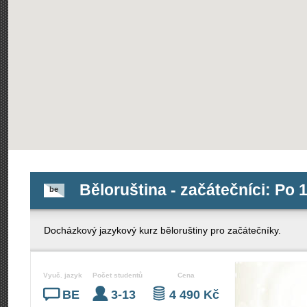
Běloruština - začátečníci: Po 1
be
Docházkový jazykový kurz běloruštiny pro začátečníky.
Vyuč. jazyk
Počet studentů
Cena
BE
3-13
4 490 Kč