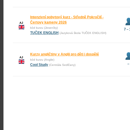
Intenzivní pobytový kurz - Středně Pokročilí -
Čertovy kameny 2026
AJ
kód kurzu (Jeseníky)
7 –
TUČEK ENGLISH
(Jazyková škola TUČEK ENGLISH)
Kurzy angličtiny v Anglii pro děti i dospělé
AJ
kód kurzu (Anglie)
–
Cool Study
(Centrála Sedlčany)