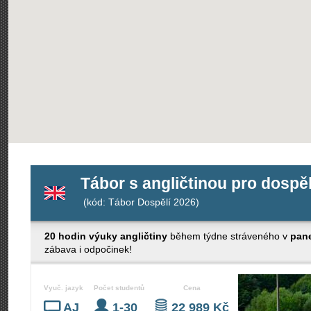
Tábor s angličtinou pro dosp
(kód: Tábor Dospělí 2026)
20 hodin výuky angličtiny
během týdne stráveného v
pane
zábava i odpočinek!
Vyuč. jazyk
Počet studentů
Cena
AJ
1-30
22 989 Kč