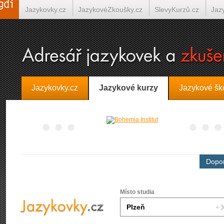
Jazykovky.cz
JazykovéZkoušky.cz
SlevyKurzů.cz
Jaz
Španělština on-line
Italština on-line
Tlumočení-Překlady.
Jazykovky.cz
Jazykové kurzy
Jazykové šk
Dopor
Místo studia