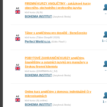
FIREMNÍ KURZY ANGLIČTINY - zakázkové kurzy
obecného, obchodního i profesního jazyka
AJ
kód kurzu (Aj fir)
–
BOHEMIA INSTITUT
(Jazyková škola)
Tábor s angličtinou pro dospělé - Benešovsko
AJ
kód kurzu (Tábor Dospělí 2026)
1 –
Perfect World s.r.o.
(Sídlo Plzeň )
POBYTOVÉ ZAHRANIČNÍ KURZY angličtiny,
španělštiny a ostatních jazyků pro manažery a
AJ
širokou firemní klientelu
–
kód kurzu (ZAHRMAN-AJ_SJ)
BOHEMIA INSTITUT
(Jazyková škola)
Online kurz angličtiny z domova: individuálně či v
mikroskupinách
AJ
kód kurzu (Aj online)
1 –
BOHEMIA INSTITUT
(Jazyková škola)