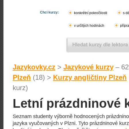
Chci kurzy:
konkrétní pokročilosti
s d
v určitých hodinách
přípr
Jazykovky.cz
>
Jazykové kurzy
– 62
Plzeň
(18) >
Kurzy angličtiny Plzeň
kurz)
Letní prázdninové k
Seznam studenty výborně hodnocených prázdnino
jazyka vyučovaných v Plzni. Tyto prázdninové kurzy