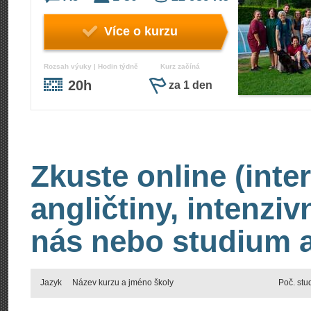
Více o kurzu
Rozsah výuky | Hodin týdně
Kurz začíná
20h
za 1 den
Zkuste online (inte
angličtiny, intenzi
nás nebo studium an
Jazyk
Název kurzu a jméno školy
Poč. stu