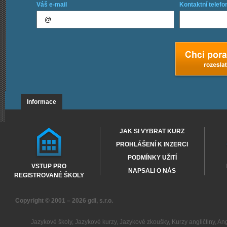
Váš e-mail
Kontaktní telefo
Informace
JAK SI VYBRAT KURZ
PROHLÁŠENÍ K INZERCI
PODMÍNKY UŽITÍ
VSTUP PRO
NAPSALI O NÁS
REGISTROVANÉ ŠKOLY
Copyright © 2001 – 2026
gdi, s.r.o.
Jazykové školy
,
Jazykové kurzy
,
Jazykové zkoušky
,
Kurzy angličtiny
,
Ang