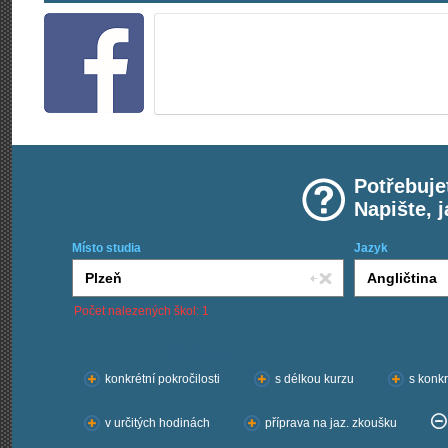
Potřebuje
Napište, 
Místo studia
Jazyk
Počet nalezených škol: 1
Chci kurzy:
konkrétní pokročilosti
s délkou kurzu
s konkr
v určitých hodinách
příprava na jaz. zkoušku