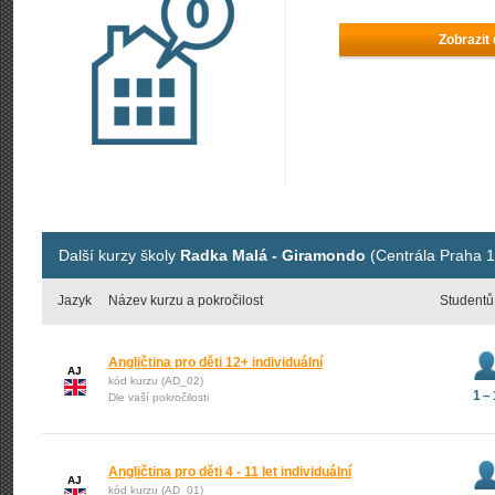
Zobrazit
Další kurzy školy
Radka Malá - Giramondo
(Centrála Praha 1
Jazyk
Název kurzu a pokročilost
Studentů
Angličtina pro děti 12+ individuální
AJ
kód kurzu (AD_02)
1 – 
Dle vaší pokročilosti
Angličtina pro děti 4 - 11 let individuální
AJ
kód kurzu (AD_01)