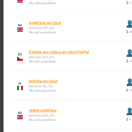
1 – 
Dle vaší pokročilosti
Angličtina pro život
AJ
kód kurzu (AZ_01)
1 – 
Dle vaší pokročilosti
Čeština pro cizince pro život PayPal
ČJ
kód kurzu (CZ_01)
1 – 
Dle vaší pokročilosti
Italština pro život
IT
kód kurzu (IZ_01)
1 – 
Dle vaší pokročilosti
Online angličtina
AJ
kód kurzu (AO_01)
1 – 
Dle vaší pokročilosti