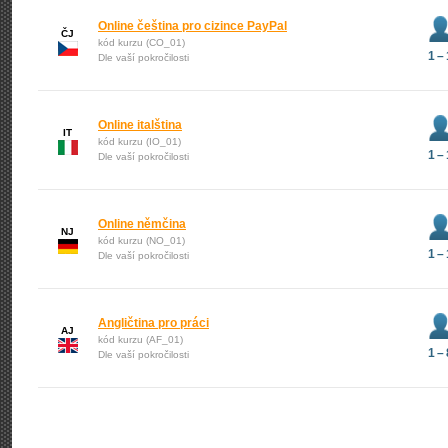
Online čeština pro cizince PayPal
ČJ
kód kurzu (CO_01)
1 – 
Dle vaší pokročilosti
Online italština
IT
kód kurzu (IO_01)
1 – 
Dle vaší pokročilosti
Online němčina
NJ
kód kurzu (NO_01)
1 – 
Dle vaší pokročilosti
Angličtina pro práci
AJ
kód kurzu (AF_01)
1 – 
Dle vaší pokročilosti