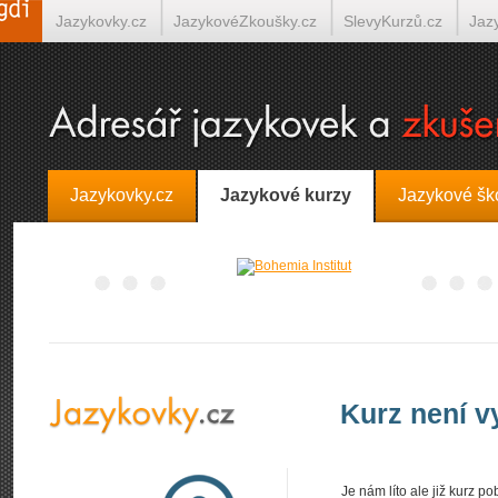
Jazykovky.cz
JazykovéZkoušky.cz
SlevyKurzů.cz
Jaz
Španělština on-line
Italština on-line
Tlumočení-Překlady.
Jazykovky.cz
Jazykové kurzy
Jazykové šk
Kurz není 
Je nám líto ale již kurz 