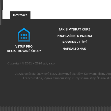
Informace
JAK SI VYBRAT KURZ
PROHLÁŠENÍ K INZERCI
PODMÍNKY UŽITÍ
VSTUP PRO
NAPSALI O NÁS
REGISTROVANÉ ŠKOLY
Copyright © 2001 – 2026
gdi, s.r.o.
Jazykové školy
,
Jazykové kurzy
,
Jazykové zkoušky
,
Kurzy angličtiny
,
Ang
Francouzština
,
Výuka francouzštiny
,
Kurzy španělštiny
,
Španělšti