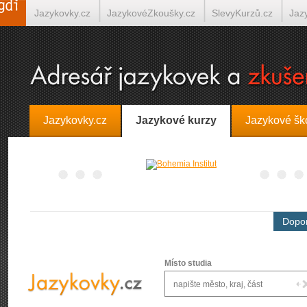
Jazykovky.cz
JazykovéZkoušky.cz
SlevyKurzů.cz
Jaz
Španělština on-line
Italština on-line
Tlumočení-Překlady.
Jazykovky.cz
Jazykové kurzy
Jazykové šk
Dopor
Místo studia