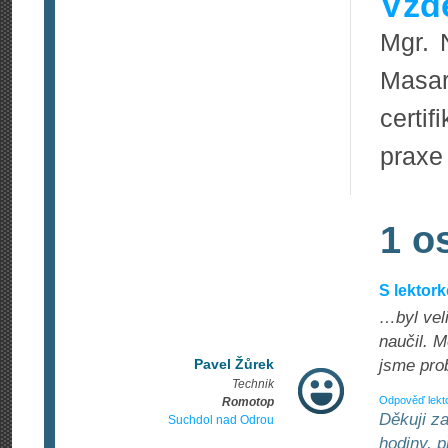
Vzdě
Mgr. 
Masar
certi
praxe
1 o
S lektor
…byl vel
naučil. 
Pavel Žůrek
jsme pro
Technik
Odpověď lekt
Romotop
Děkuji z
Suchdol nad Odrou
hodiny, 