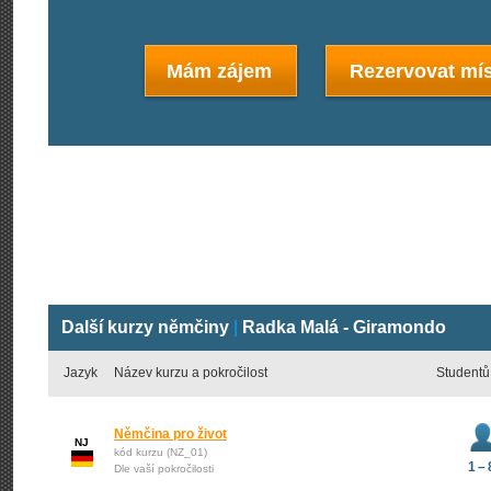
Mám zájem
Rezervovat mís
Další kurzy němčiny
|
Radka Malá - Giramondo
Jazyk
Název kurzu a pokročilost
Studentů
Němčina pro život
NJ
kód kurzu (NZ_01)
1 – 
Dle vaší pokročilosti