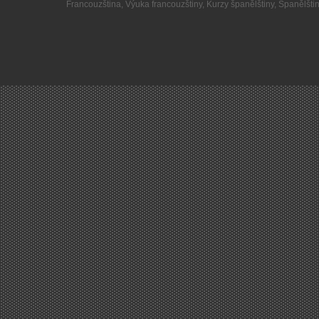
Francouzština
,
Výuka francouzštiny
,
Kurzy španělštiny
,
Španělšti