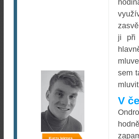
hodi
využ
zasvě
ji př
hlavn
mluve
sem t
mluvit
V če
Ondro
hodně
zapam
Kurzy lektora