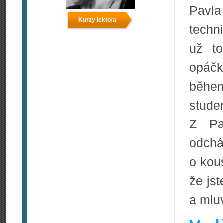
Pavl
Kurzy lektora
techni
už to
opáčk
během
stude
Z Pa
odchá
o kou
že jst
a mluv