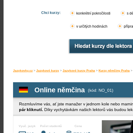
Chci kurzy:
konkrétní pokročilosti
s d
v určitých hodinách
přípr
Jazykovky.cz
>
Jazykové kurzy
>
Jazykové kurzy Praha
>
Kurzy němčiny Praha
Online němčina
(kód: NO_01)
Rozmluvíme vás, ať jste manažer v jednom kole nebo mamin
pár kliknutí.
Díky vychytávkám našich lektorů vás budou le
Vyuč. jazyk
Počet studentů
Cena