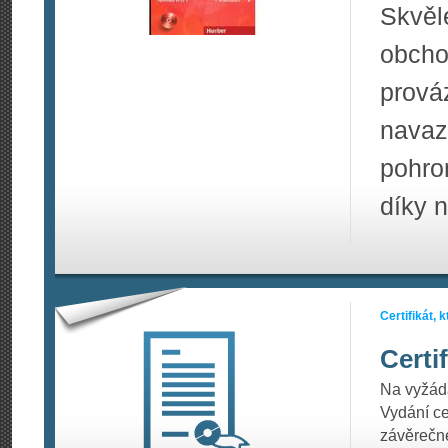
Skvě
obcho
prov
navaz
pohro
díky 
Certifikát,
Certi
Na vyžádá
Vydání c
závěrečné