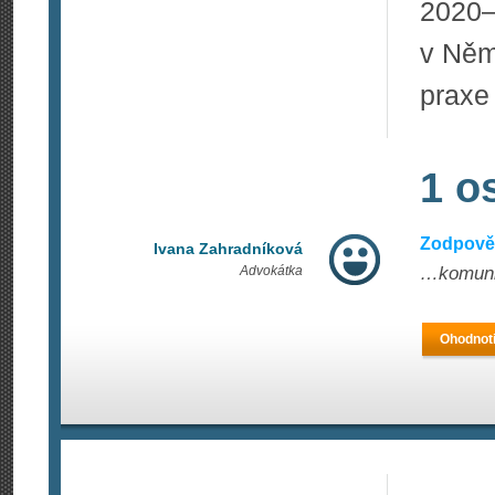
2020
v Něm
praxe
1 o
Zodpově
Ivana Zahradníková
Advokátka
…komuni
Ohodnoti