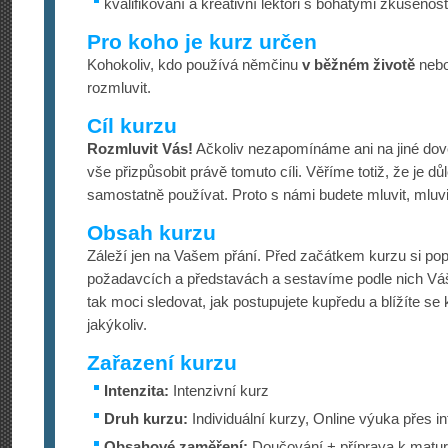
kvalifikovaní a kreativní lektoři s bohatými zkušenos
Pro koho je kurz určen
Kohokoliv, kdo používá němčinu
v běžném životě
neb
rozmluvit.
Cíl kurzu
Rozmluvit Vás!
Ačkoliv nezapomínáme ani na jiné dov
vše přizpůsobit právě tomuto cíli. Věříme totiž, že je dů
samostatně používat. Proto s námi budete mluvit, mluv
Obsah kurzu
Záleží jen na Vašem přání. Před začátkem kurzu si po
požadavcích a představách a sestavíme podle nich Váš 
tak moci sledovat, jak postupujete kupředu a blížíte se 
jakýkoliv.
Zařazení kurzu
Intenzita:
Intenzivní kurz
Druh kurzu:
Individuální kurzy, Online výuka přes in
Obsahové zaměření:
Doučování + příprava k maturi