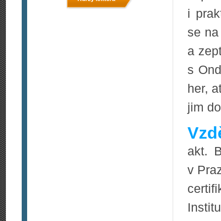
i pra
se na
a zep
s Ond
her, a
jim d
Vzdě
akt. 
v Pra
certi
Institu