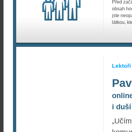
Před začá
obsah hod
jste neop
látkou, k
Lektoři
Pav
onlin
i duší
„Učí