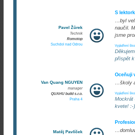
S lektor
…byl vel
Pavel Žůrek
naučil. 
Technik
jsme pro
Romotop
Suchdol nad Odrou
Vyjádření ško
Děkujeme
přispět 
Oceňuji 
Van Quang NGUYEN
…školy a
manager
Vyjádření ško
QUAHU build s.r.o.
Mockrát 
Praha 4
kvete! :-
Profesio
…domluve
Matěj Pavlíček