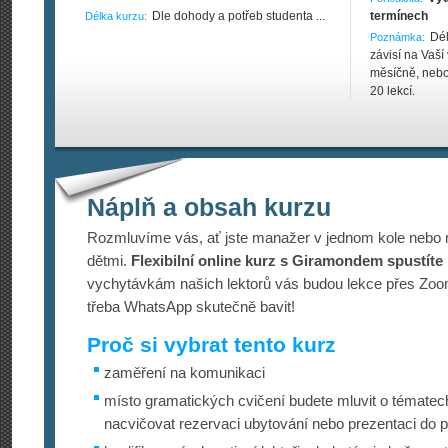
Dle dohody a potřeb studenta ...
termínech
Délka kurzu:
Dél
Poznámka:
závisí na Vaší
měsíčně, nebo
20 lekcí.
Náplň a obsah kurzu
Rozmluvíme vás, ať jste manažer v jednom kole nebo
dětmi.
Flexibilní online kurz s Giramondem spustíte n
vychytávkám našich lektorů vás budou lekce přes Zo
třeba WhatsApp skutečně bavit!
Proč si vybrat tento kurz
zaměření na komunikaci
místo gramatických cvičení budete mluvit o tématech
nacvičovat rezervaci ubytování nebo prezentaci do 