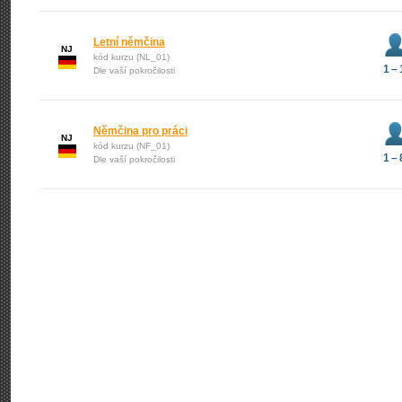
Letní němčina
NJ
kód kurzu (NL_01)
1 – 
Dle vaší pokročilosti
Němčina pro práci
NJ
kód kurzu (NF_01)
1 – 
Dle vaší pokročilosti