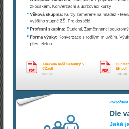
zkouškám, Konverzační a udržovací kurzy
Věková skupina:
Kurzy zaměřené na mládež - teenag
vyššího stupně ZŠ, Pro dospělé
Profesní skupina:
Studenti, Zaměstnanci soukromýc
Forma výuky:
Konverzace s rodilým mluvčím, Výuka
přes telefon
Abeceda naší metodiky S
Our Met
CZ.pdf
EN.pdf
9389 kB
9387 kB
Pokročilost
Dle v
Jaké j