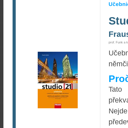
Učebnic
Stu
Frau
prof. Funk a 
Učebn
němči
Pro
Tato
překv
Nejde 
přede