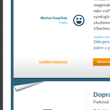
reagovala
nám vstř
vynikají
Michal Karpíšek
zkušenos
Praha
Všechno k
Vyjádření ško
Děkujeme
palce u 
Certifikát hodnocení
Ukázat da
Dopr
Parkovat 