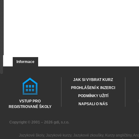
Informace
JAK SI VYBRAT KURZ
PROHLÁŠENÍ K INZERCI
PODMÍNKY UŽITÍ
VSTUP PRO
NAPSALI O NÁS
REGISTROVANÉ ŠKOLY
Copyright © 2001 – 2026
gdi, s.r.o.
Jazykové školy
,
Jazykové kurzy
,
Jazykové zkoušky
,
Kurzy angličtiny
,
Ang