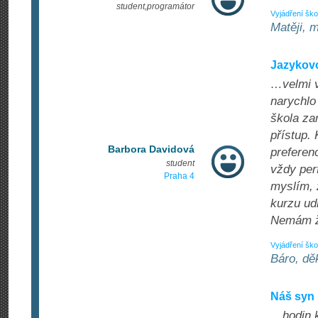
student,programátor
Vyjádření ško
Matěji, 
Jazykov
…velmi v
narychlo 
škola zar
přístup.
Barbora Davidová
preferenc
student
vždy per
Praha 4
myslím, 
kurzu ud
Nemám ž
Vyjádření ško
Báro, dě
Náš syn 
…hodin k