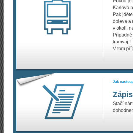
Pokud jed
Karlovo 
Pak jděte
doleva a 
v okolí, n
Případně 
tramvaj 1
V tom pří
Jak nastoup
Zápis
Stačí ná
dohodneme