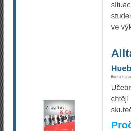
situ
stude
ve vý
All
Hueb
Becker Norber
Učebn
chtěj
skute
Pro