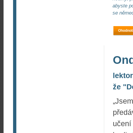
abyste p
se němec
Ohodnoti
Ond
lekto
že "D
„Jsem
předá
učení