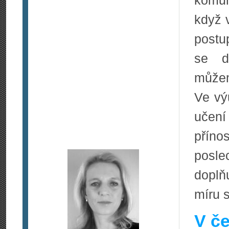
komun
když 
postu
se d
můžem
Ve vý
učení
přín
posle
doplň
míru 
V če