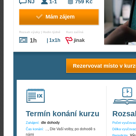
NJ
1-1
759 Kč
Mám zájem
Rozsah výuky | Hodin týdně
Kurz začíná
1h
| 1x1h
jinak
Rezervovat místo v kur
Termín konání kurzu
Rozsa
dle dohody
Zahájení:
Počet vyučovac
..., Dle Vaší volby, po dohodě s
Čas konání:
Délka vyučovac
námi
Výu
Periodicita: