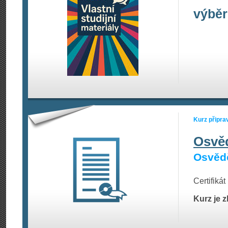
výběr
Kurz připra
Osvě
Osvědč
Certifiká
Kurz je 