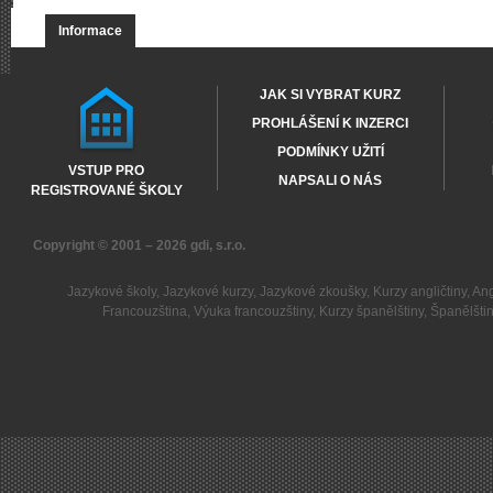
Informace
JAK SI VYBRAT KURZ
PROHLÁŠENÍ K INZERCI
PODMÍNKY UŽITÍ
VSTUP PRO
NAPSALI O NÁS
REGISTROVANÉ ŠKOLY
Copyright © 2001 – 2026
gdi, s.r.o.
Jazykové školy
,
Jazykové kurzy
,
Jazykové zkoušky
,
Kurzy angličtiny
,
Ang
Francouzština
,
Výuka francouzštiny
,
Kurzy španělštiny
,
Španělšti