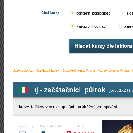
Chci kurzy:
konkrétní pokročilosti
s d
v určitých hodinách
přípr
Jazykovky.cz
>
Jazykové kurzy
>
Jazykové kurzy Praha
>
Kurzy italštiny Praha
>
Ij - začátečníci_půlrok
(kód: 1x2 I1 
kurzy italštiny v miniskupinách, průběžné zahajování
Vyuč. jazyk
Počet studentů
Cena