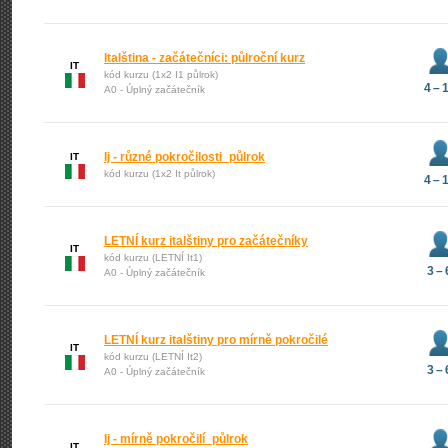
Italština - začátečníci: půlroční kurz
IT
kód kurzu (1x2 I1 půlrok)
4 – 
A0 - Úplný začátečník
Ij - různé pokročilosti_půlrok
IT
kód kurzu (1x2 It půlrok)
4 – 
LETNÍ kurz italštiny pro začátečníky
IT
kód kurzu (LETNÍ It1)
3 – 
A0 - Úplný začátečník
LETNÍ kurz italštiny pro mírně pokročilé
IT
kód kurzu (LETNÍ It2)
3 – 
A0 - Úplný začátečník
Ij - mírně pokročilí_půlrok
IT