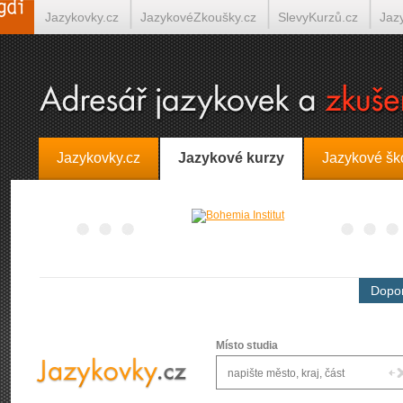
Jazykovky.cz
JazykovéZkoušky.cz
SlevyKurzů.cz
Jaz
Španělština on-line
Italština on-line
Tlumočení-Překlady.
Jazykovky.cz
Jazykové kurzy
Jazykové šk
Dopor
Místo studia