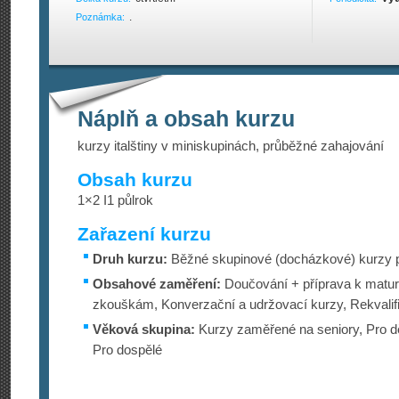
.
Poznámka:
Náplň a obsah kurzu
kurzy italštiny v miniskupinách, průběžné zahajování
Obsah kurzu
1×2 I1 půlrok
Zařazení kurzu
Druh kurzu:
Běžné skupinové (docházkové) kurzy p
Obsahové zaměření:
Doučování + příprava k maturi
zkouškám, Konverzační a udržovací kurzy, Rekvalif
Věková skupina:
Kurzy zaměřené na seniory, Pro dě
Pro dospělé