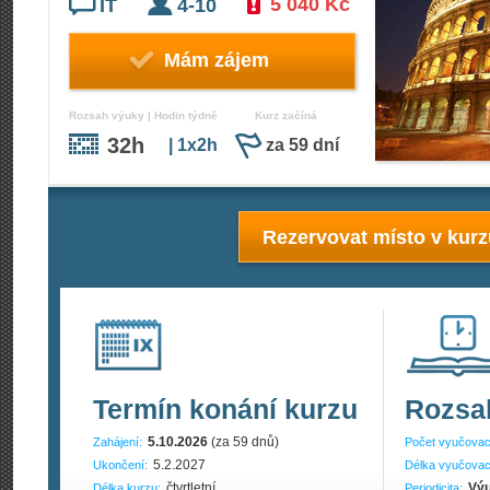
5 040 Kč
IT
4-10
Mám zájem
Rozsah výuky | Hodin týdně
Kurz začíná
32h
| 1x2h
za 59 dní
Rezervovat místo v kur
Termín konání kurzu
Rozsa
5.10.2026
(za 59 dnů)
Zahájení:
Počet vyučovac
5.2.2027
Ukončení:
Délka vyučovac
čtvrtletní
Výu
Délka kurzu:
Periodicita: