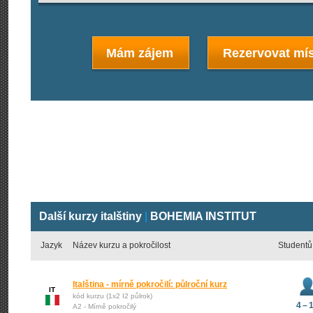
Mám zájem
Rezervovat mís
Další kurzy italštiny
|
BOHEMIA INSTITUT
Jazyk
Název kurzu a pokročilost
Studentů
Italština - mírně pokročilí: půlroční kurz
IT
kód kurzu (1x2 I2 půlrok)
4 – 
A2 - Mírně pokročilý