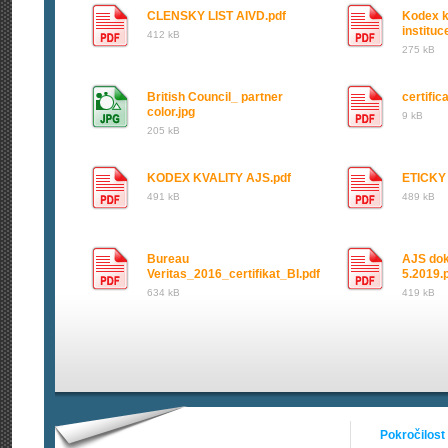
CLENSKY LIST AIVD.pdf
Kodex k
institu
412 kB
275 kB
British Council_ partner
certific
color.jpg
9 kB
205 kB
KODEX KVALITY AJS.pdf
ETICKY
491 kB
489 kB
Bureau
AJS dok
Veritas_2016_certifikat_BI.pdf
5.2019.
634 kB
419 kB
Pokročilost