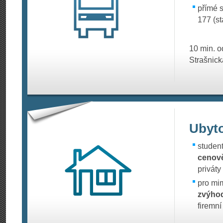
přímé s
177 (st
10 min. o
Strašnick
Ubyt
studen
cenově
priváty
pro mi
zvýho
firemní