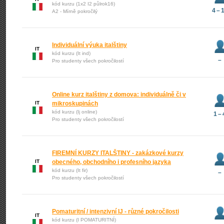
kód kurzu (1x2 I2 půlrok16)
4 – 
A2 - Mírně pokročilý
Individuální výuka italštiny
IT
kód kurzu (It ind)
–
Pro studenty všech pokročilostí
Online kurz italštiny z domova: individuálně či v
IT
mikroskupinách
kód kurzu (Ij online)
1 – 
Pro studenty všech pokročilostí
FIREMNÍ KURZY ITALŠTINY - zakázkové kurzy
IT
obecného, obchodního i profesního jazyka
kód kurzu (It fir)
–
Pro studenty všech pokročilostí
Pomaturitní / intenzivní IJ - různé pokročilosti
IT
kód kurzu (I POMATURITNÍ)