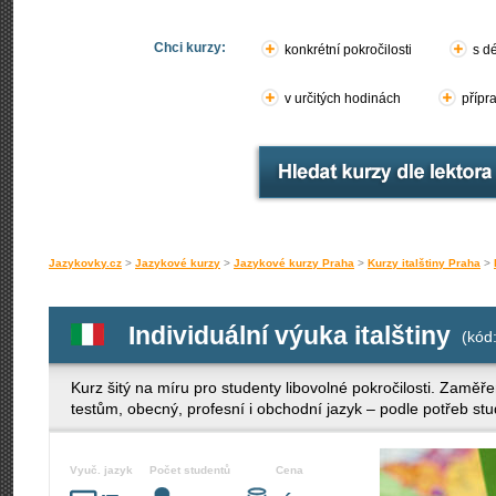
Chci kurzy:
konkrétní pokročilosti
s d
v určitých hodinách
přípr
Jazykovky.cz
>
Jazykové kurzy
>
Jazykové kurzy Praha
>
Kurzy italštiny Praha
>
Individuální výuka italštiny
(kód:
Kurz šitý na míru pro studenty libovolné pokročilosti. Zamě
testům, obecný, profesní i obchodní jazyk – podle potřeb stu
Vyuč. jazyk
Počet studentů
Cena