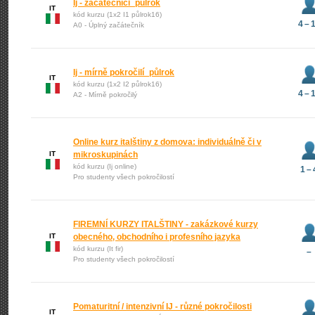
Ij - začátečníci_půlrok
IT
kód kurzu (1x2 I1 půlrok16)
4 – 
A0 - Úplný začátečník
Ij - mírně pokročilí_půlrok
IT
kód kurzu (1x2 I2 půlrok16)
4 – 
A2 - Mírně pokročilý
Online kurz italštiny z domova: individuálně či v
IT
mikroskupinách
kód kurzu (Ij online)
1 – 
Pro studenty všech pokročilostí
FIREMNÍ KURZY ITALŠTINY - zakázkové kurzy
IT
obecného, obchodního i profesního jazyka
kód kurzu (It fir)
–
Pro studenty všech pokročilostí
Pomaturitní / intenzivní IJ - různé pokročilosti
IT