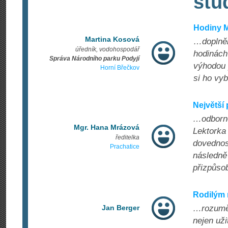
stu
Hodiny M
Martina Kosová
…doplněné
úředník, vodohospodář
hodinách 
Správa Národního parku Podyjí
výhodou 
Horní Břečkov
si ho vyb
Největší 
…odborno
Mgr. Hana Mrázová
Lektorka 
ředitelka
dovednos
Prachatice
následně
přizpůsob
Rodilým
Jan Berger
…rozumět,
nejen uži