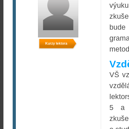
výuku
zkuše
bude 
grama
Kurzy lektora
meto
Vzdě
VŠ vz
vzděl
lekto
5 a v
zkuše