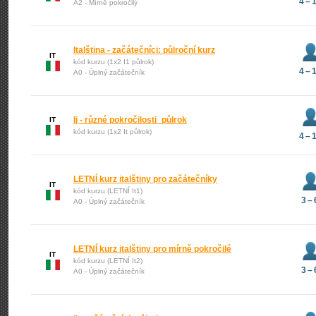
4 – 
A2 - Mírně pokročilý
Italština - začátečníci: půlroční kurz
IT
kód kurzu (1x2 I1 půlrok)
4 – 
A0 - Úplný začátečník
Ij - různé pokročilosti_půlrok
IT
kód kurzu (1x2 It půlrok)
4 – 
LETNÍ kurz italštiny pro začátečníky
IT
kód kurzu (LETNÍ It1)
3 – 
A0 - Úplný začátečník
LETNÍ kurz italštiny pro mírně pokročilé
IT
kód kurzu (LETNÍ It2)
3 – 
A0 - Úplný začátečník