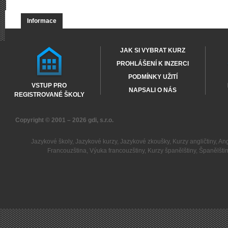
Informace
JAK SI VYBRAT KURZ
PROHLÁŠENÍ K INZERCI
PODMÍNKY UŽITÍ
VSTUP PRO
NAPSALI O NÁS
REGISTROVANÉ ŠKOLY
Copyright © 2001 – 2026
gdi, s.r.o.
Jazykové školy
,
Jazykové kurzy
,
Jazykové zkoušky
,
Kurzy angličtiny
,
Ang
Francouzština
,
Výuka francouzštiny
,
Kurzy španělštiny
,
Španělšti