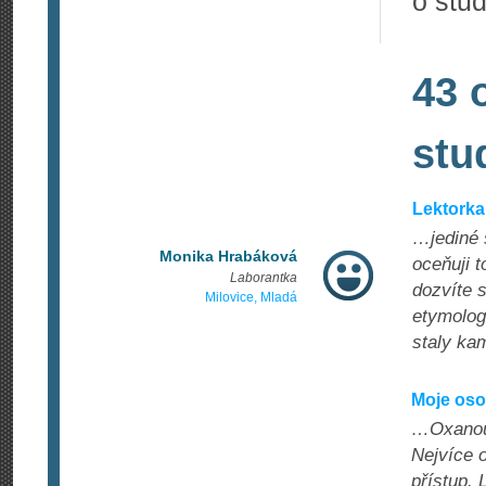
o stu
43 
stu
Lektorka
…jediné 
Monika Hrabáková
oceňuji t
Laborantka
dozvíte s
Milovice, Mladá
etymologi
staly ka
Moje oso
…Oxanou 
Nejvíce o
přístup. 