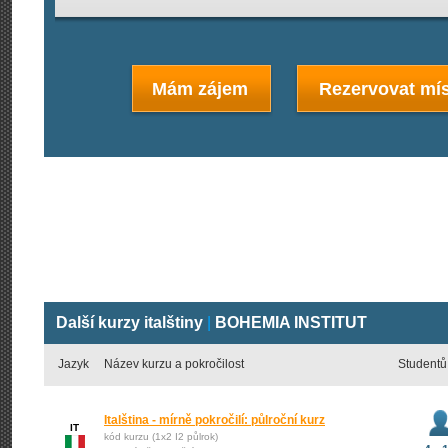
Mám zájem
Rezervovat mís
Další kurzy italštiny
|
BOHEMIA INSTITUT
Jazyk
Název kurzu a pokročilost
Studentů
Italština - mírně pokročilí: půlroční kurz
IT
kód kurzu (1x2 I2 půlrok)