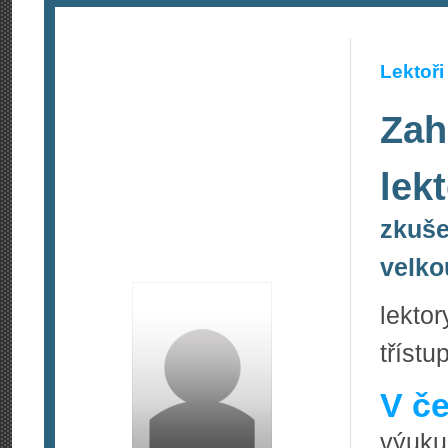
Lektoři
Zah
lek
zkuše
velko
lekto
tříst
V če
výuku