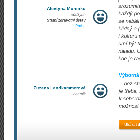
srozumite
Alevtyna Morenko
každý po
vědkyně
Statní zdravotní ústav
se nebáli
Praha
klidný a 
i kulturu
umí být t
náladu. U
kde je ra
Výborná 
…bez stre
Zuzana Landkammerová
je třeba,
chemik
k seberoz
možnost 
Ukázat d