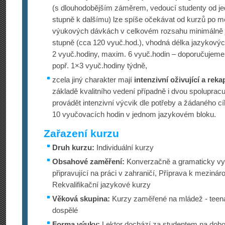
(s dlouhodobějším záměrem, vedoucí studenty od j
stupně k dalšímu) lze spíše očekávat od kurzů po m
výukových dávkách v celkovém rozsahu minimálně 
stupně (cca 120 vyuč.hod.), vhodná délka jazykový
2 vyuč.hodiny, maxim. 6 vyuč.hodin – doporučujeme
popř. 1×3 vyuč.hodiny týdně,
zcela jiný charakter mají
intenzivní oživující a reka
základě kvalitního vedení případně i dvou spolupracuj
provádět intenzivní výcvik dle potřeby a žádaného cí
10 vyučovacích hodin v jednom jazykovém bloku.
Zařazení kurzu
Druh kurzu:
Individuální kurzy
Obsahové zaměření:
Konverzačně a gramaticky vy
připravující na práci v zahraničí, Příprava k mezinár
Rekvalifikační jazykové kurzy
Věková skupina:
Kurzy zaměřené na mládež - teena
dospělé
Forma výuky:
Lektor dochází za studentem na doho