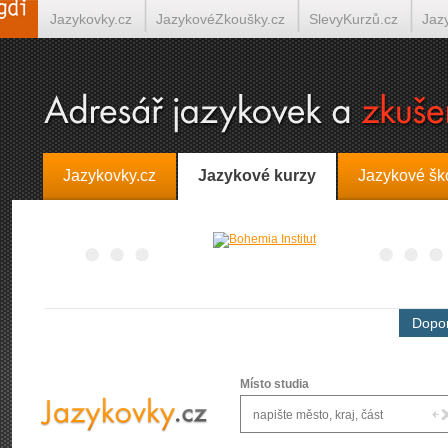
Jazykovky.cz
JazykovéZkoušky.cz
SlevyKurzů.cz
Jaz
Španělština on-line
Italština on-line
Tlumočení-Překlady.
Jazykovky.cz
Jazykové kurzy
Jazykové šk
Dopor
Místo studia