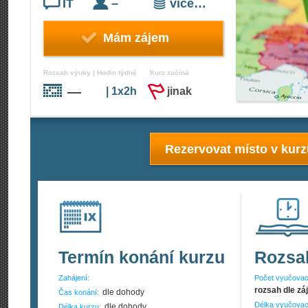
IT
–
více…
Mám zájem
Rozsah výuky | Hodin týdně
Kurz začíná
—
| 1x2h
jinak
Rezervovat místo v kur
Termín konání kurzu
Rozsa
Zahájení:
Počet vyučovac
rozsah dle zá
dle dohody
Čas konání:
Délka vyučovac
dle dohody
Délka kurzu: