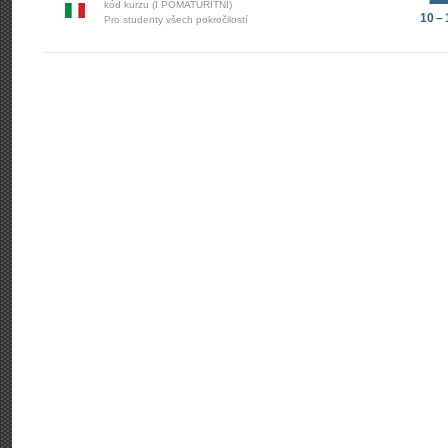
kód kurzu (I POMATURITNÍ)
10 –
Pro studenty všech pokročilostí