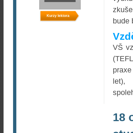
zkuše
Kurzy lektora
bude 
Vzdě
VŠ vz
(TEFL
praxe
let),
spoleh
18 