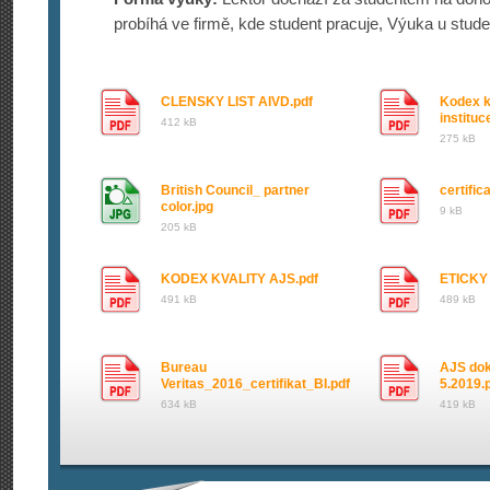
probíhá ve firmě, kde student pracuje, Výuka u stu
CLENSKY LIST AIVD.pdf
Kodex k
institu
412 kB
275 kB
British Council_ partner
certific
color.jpg
9 kB
205 kB
KODEX KVALITY AJS.pdf
ETICKY
491 kB
489 kB
Bureau
AJS dok
Veritas_2016_certifikat_BI.pdf
5.2019.
634 kB
419 kB