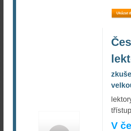
Ukázat d
Čes
lek
zkuše
velko
lekto
tříst
V če