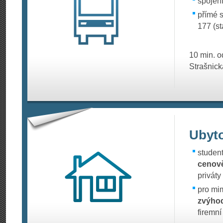
spojení
přímé s
177 (st
10 min. o
Strašnick
Ubyt
studen
cenově
priváty
pro mi
zvýho
firemní