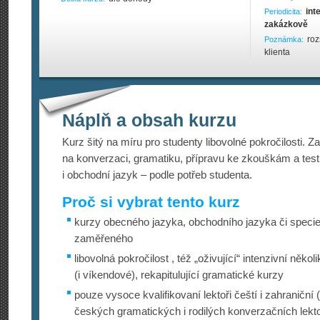
int
Periodicita:
zakázkově
roz
Poznámka:
klienta
Náplň a obsah kurzu
Kurz šitý na míru pro studenty libovolné pokročilosti.
na konverzaci, gramatiku, přípravu ke zkouškám a tes
i obchodní jazyk – podle potřeb studenta.
Proč si vybrat tento kurz
kurzy obecného jazyka, obchodního jazyka či specie
zaměřeného
libovolná pokročilost , též „oživující“ intenzivní něko
(i víkendové), rekapitulující gramatické kurzy
pouze vysoce kvalifikovaní lektoři čeští i zahraničn
českých gramatických i rodilých konverzačních lekt