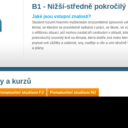
B1 - Nižší-středně pokročilý
Jaké jsou vstupní znalosti?
Student rozumí hlavním myšlenkám srozumitelné spisovné vstu
témat, se kterými se pravidelně setkává v práci, ve škole, ve v
s většinou situací, jež mohou nastat při cestování v oblasti, k
jednoduchý souvislý text na témata, která dobře zná nebo kter
popsat své zážitky a události, sny, naděje a cíle a umí stručně
a plány.
ly a kurzů
Pomaturitní studium FJ
Pomaturitní studium NJ