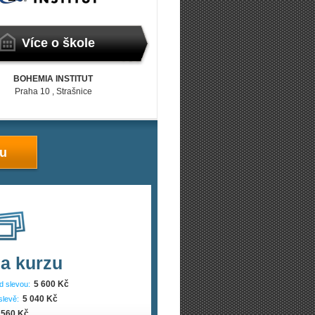
Více o škole
BOHEMIA INSTITUT
Praha 10
, Strašnice
zu
a kurzu
5 600 Kč
d slevou:
5 040 Kč
slevě:
560 Kč