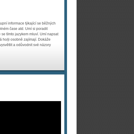
pní informace týkající se běžných
olném čase atd. Umí si poradit
de se tímto jazykem mluví. Umí napsat
á ho/ji osobně zajímají. Dokáže
 vysvětlit a odůvodnit své názory