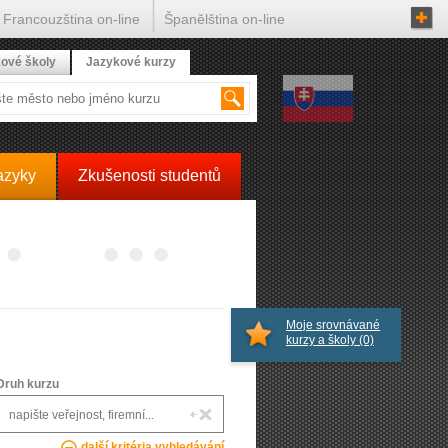
Francouzština on-line
Španělština on-line
ové školy
Jazykové kurzy
azyky
Zkušenosti studentů
Moje srovnávané
kurzy a školy
(0)
Druh kurzu
další kritéria vyhledávání