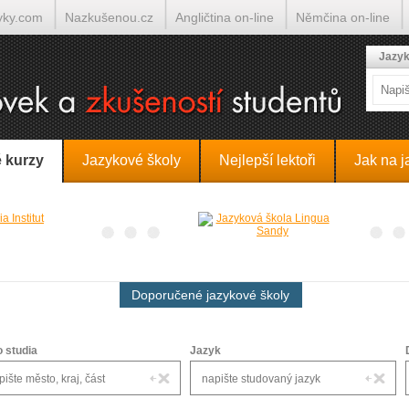
yky.com
Nazkušenou.cz
Angličtina on-line
Němčina on-line
lumočí.cz
Jazyk
 kurzy
Jazykové školy
Nejlepší lektoři
Jak na j
Doporučené jazykové školy
o studia
Jazyk