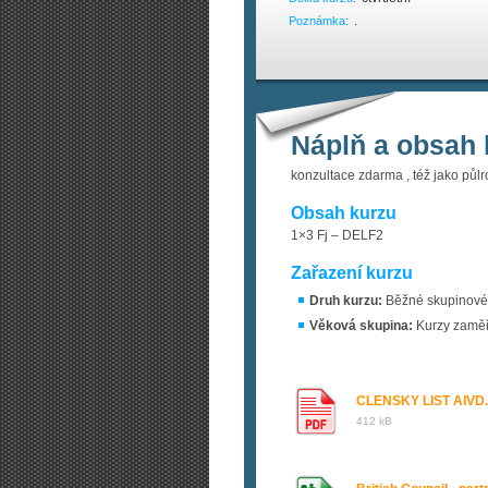
.
Poznámka:
Náplň a obsah 
konzultace zdarma , též jako půlr
Obsah kurzu
1×3 Fj – DELF2
Zařazení kurzu
Druh kurzu:
Běžné skupinové 
Věková skupina:
Kurzy zaměř
CLENSKY LIST AIVD.
412 kB