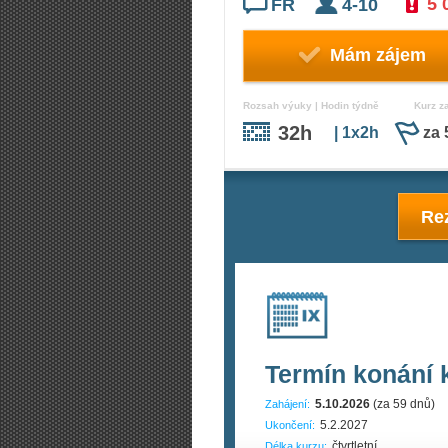
5 
FR
4-10
Mám zájem
Rozsah výuky | Hodin týdně
Kurz z
32h
| 1x2h
za 
Rez
Termín konání 
5.10.2026
(za 59 dnů)
Zahájení:
5.2.2027
Ukončení:
čtvrtletní
Délka kurzu: