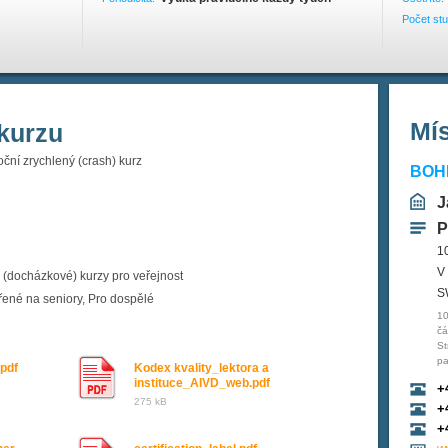
Počet stu
Mí
kurzu
oční zrychlený (crash) kurz
BOHE
J
P
1
V
(docházkové) kurzy pro veřejnost
S
ené na seniory, Pro dospělé
10
čá
St
pa
pdf
Kodex kvality_lektora a
instituce_AIVD_web.pdf
+
275 kB
+
+