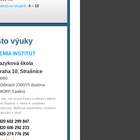
4 – 10
dentů ve skupině:
sto výuky
MIA INSTITUT
azyková škola
raha 10, Strašnice
0000
 Olšinách 2300/75 (budova
WORP, 5.patro)
 min. od centra Prahy a přitom v klidné
sti Strašnic u metra A, zastávka
rašnická. Možnost placeného i volného
rkování v okolí.
420 602 299 847
420 606 292 233
420 274 776 256