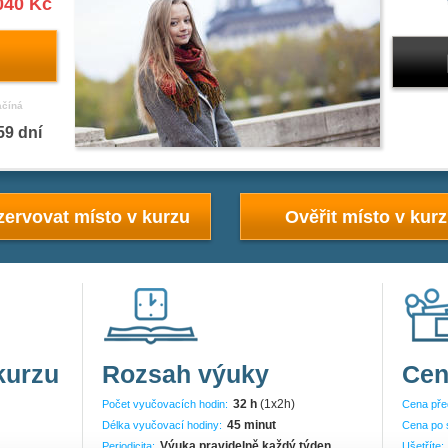
040 Kč
ačíná
59 dní
ervovat místo v kurzu
Ověřit místo v kur
kurzu
Rozsah výuky
Cen
32 h
(1x2h)
Počet vyučovacích hodin:
Cena pře
45 minut
Délka vyučovací hodiny:
Cena po 
Výuka pravidelně každý týden
Periodicita:
Ušetříte: