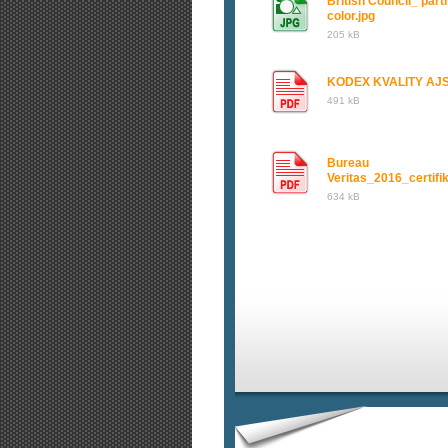
British Council_ part
color.jpg
205 kB
KODEX KVALITY AJS
491 kB
Bureau
Veritas_2016_certifi
634 kB