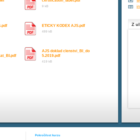
w
ner
certification_label.pdf
i
9 kB
Z ul
.pdf
ETICKY KODEX AJS.pdf
489 kB
AJS doklad clenstvi_BI_do
kat_BI.pdf
5.2019.pdf
419 kB
Pokročilost kurzu