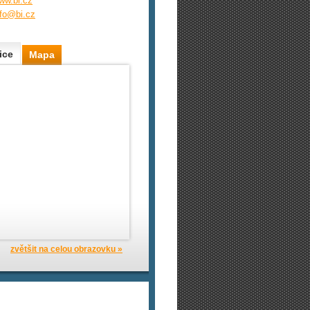
ww.bi.cz
nfo@bi.cz
ice
Mapa
zvětšit na celou obrazovku »