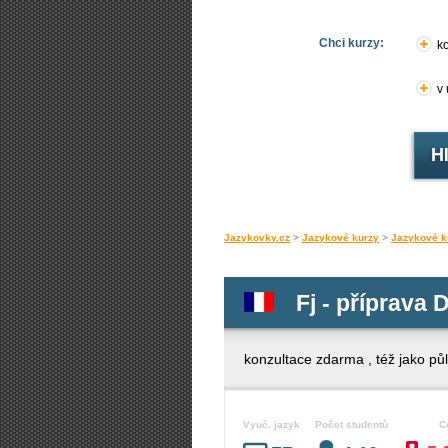
Chci kurzy:
ko
v
Jazykovky.cz
>
Jazykové kurzy
>
Jazykové k
Fj - příprava
konzultace zdarma , též jako půl
Vyuč. jazyk
Počet studentů
C