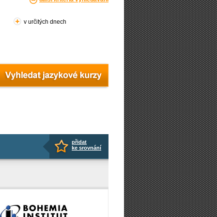
v určitých dnech
přidat
ke srovnání