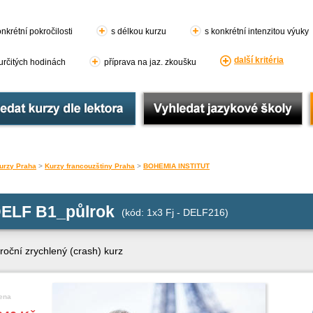
nkrétní pokročilosti
s délkou kurzu
s konkrétní intenzitou výuky
další kritéria
 určitých hodinách
příprava na jaz. zkoušku
urzy Praha
>
Kurzy francouzštiny Praha
>
BOHEMIA INSTITUT
 DELF B1_půlrok
(kód: 1x3 Fj - DELF216)
roční zrychlený (crash) kurz
ena