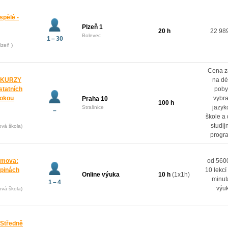
spělé -
Plzeň 1
20 h
22 98
Bolevec
1 – 30
lzeň )
Cena z
 KURZY
na dé
ostatních
poby
rokou
vybr
Praha 10
100 h
jazyk
Strašnice
–
škole a
studij
ová škola)
progr
domova:
od 5600
upinách
10 lekcí
Online výuka
10 h
(1x1h)
minut
1 – 4
výu
ová škola)
 Středně