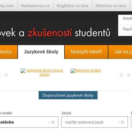
yky.com
Nazkušenou.cz
Angličtina on-line
Němčina on-line
lumočí.cz
Jazyk
 kurzy
Jazykové školy
Nejlepší lektoři
Jak na j
Doporučené jazykové školy
o studia
Jazyk