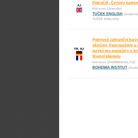
Pokročilí - Čertovy kame
AJ
kód kurzu (Jeseníky)
TUČEK ENGLISH
(Jazyková
TUČEK ENGLISH)
Pobytové zahraniční kurz
němčiny, francouzštiny a 
FR, NJ
jazyků pro manažery a ši
firemní klientelu
kód kurzu (ZAHRMAN-NJ_FJ))
BOHEMIA INSTITUT
(Jazyk