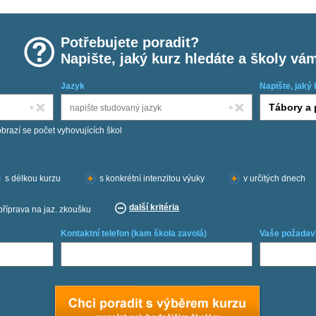
Potřebujete poradit?
Napište, jaký kurz hledáte a školy vá
Jazyk
Napište, jaký 
obrazí se počet vyhovujících škol
s délkou kurzu
s konkrétní intenzitou výuky
v určitých dnech
další kritéria
příprava na jaz. zkoušku
Kontaktní telefon (kam škola zavolá)
Vaše požadav