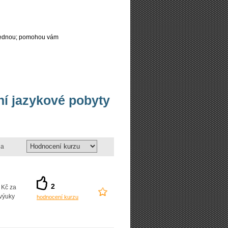
najednou; pomohou vám
vní jazykové pobyty
a
2
 Kč za
výuky
hodnocení kurzu