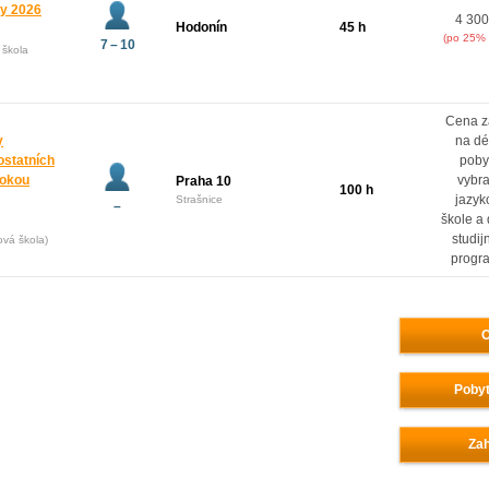
ny 2026
4 300
Hodonín
45 h
(po 25% 
7 – 10
 škola
Cena z
y
na dé
ostatních
poby
rokou
vybr
Praha 10
100 h
jazyk
Strašnice
–
škole a
studij
ová škola)
progr
O
Pobyt
Zah