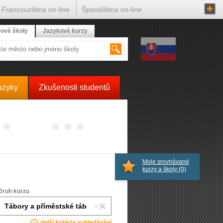
Francouzština on-line
Španělština on-line
ové školy
Jazykové kurzy
azyky
Zkušenosti studentů
Moje srovnávané
kurzy a školy
(0)
Druh kurzu
další kritéria vyhledávání