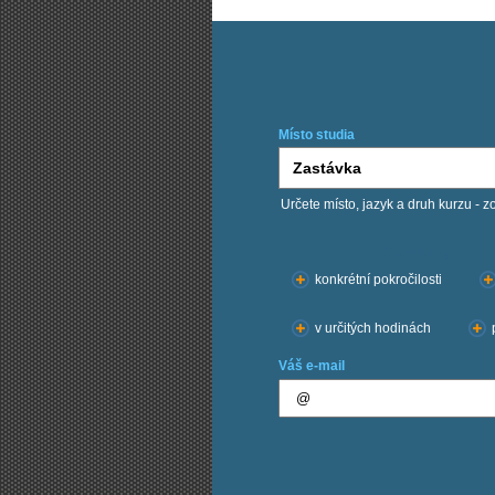
Místo studia
Určete místo, jazyk a druh kurzu - z
Chci kurzy:
konkrétní pokročilosti
v určitých hodinách
Váš e-mail