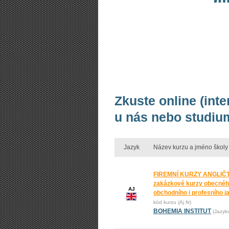
Zkuste online (int
u nás nebo studium
Jazyk
Název kurzu a jméno školy
FIREMNÍ KURZY ANGLIČT
zakázkové kurzy obecnéh
AJ
obchodního i profesního j
kód kurzu (Aj fir)
BOHEMIA INSTITUT
(Jazyk