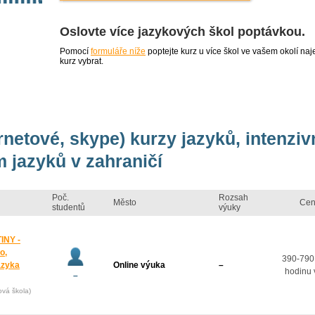
Oslovte více jazykových škol poptávkou.
Pomocí
formuláře níže
poptejte kurz u více škol ve vašem okolí 
kurz vybrat.
ernetové, skype) kurzy jazyků, intenzi
 jazyků v zahraničí
Poč.
Rozsah
Město
Cen
studentů
výuky
INY -
o,
390-790
azyka
Online výuka
–
hodinu 
–
ová škola)