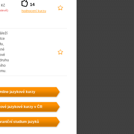
14
 Kč
slevě)
hodnocení kurzu
áleží
lce
tu,
ané
ové
 druhu
ního
amu.
nline jazykové kurzy
ové jazykové kurzy v ČR
raniční studium jazyků