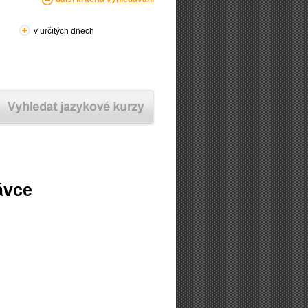
v určitých dnech
ávce