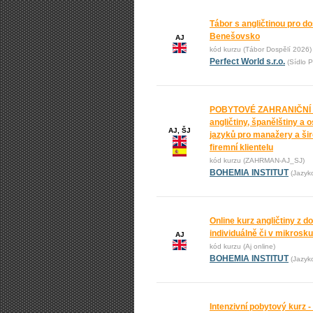
Tábor s angličtinou pro do
Benešovsko
AJ
kód kurzu (Tábor Dospělí 2026)
Perfect World s.r.o.
(Sídlo P
POBYTOVÉ ZAHRANIČNÍ
angličtiny, španělštiny a 
AJ, ŠJ
jazyků pro manažery a ši
firemní klientelu
kód kurzu (ZAHRMAN-AJ_SJ)
BOHEMIA INSTITUT
(Jazyk
Online kurz angličtiny z 
individuálně či v mikrosk
AJ
kód kurzu (Aj online)
BOHEMIA INSTITUT
(Jazyk
Intenzivní pobytový kurz -