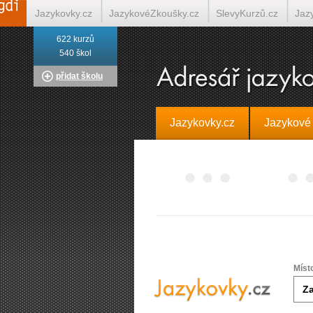
Jazykovky.cz
JazykovéZkoušky.cz
SlevyKurzů.cz
Jaz
622 kurzů
Italština on-line
Tlumočení-Překlady.cz
Překládá.cz
T
540 škol
přidat školu
Jazykovky.cz
Jazykové
Míst