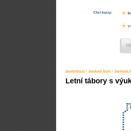
Chci kurzy:
ko
v
Jazykovky.cz
>
Jazykové školy
>
Jazykové š
Letní tábory s výu