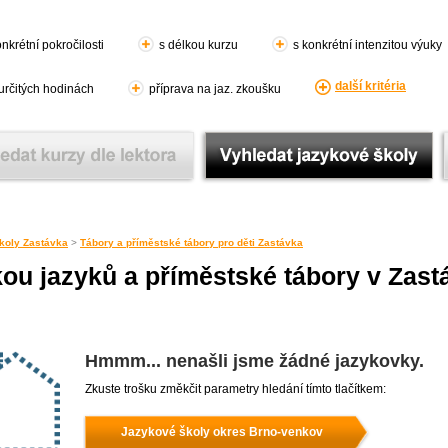
nkrétní pokročilosti
s délkou kurzu
s konkrétní intenzitou výuky
další kritéria
 určitých hodinách
příprava na jaz. zkoušku
koly Zastávka
>
Tábory a příměstské tábory pro děti Zastávka
kou jazyků a příměstské tábory v Zast
Hmmm... nenašli jsme žádné jazykovky.
Zkuste trošku změkčit parametry hledání tímto tlačítkem:
Jazykové školy okres Brno-venkov