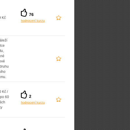
76
9 Kč
hodnocení kurzu
áleží
lce
tu,
ané
ové
 druhu
ního
amu.
 Kč /
2
 po 60
ách
hodnocení kurzu
ky