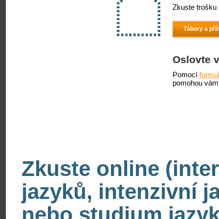
Zkuste trošku 
Tábory a př
Oslovte 
Pomocí
formu
pomohou vám 
Zkuste online (inte
jazyků, intenzivní 
nebo studium jazyk