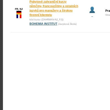
Pobytové zahraniční kurzy
němčiny, francouzštiny a ostatních
FR, NJ
jazyků pro manažery a širokou
Pr
firemní klientelu
Str
–
kód kurzu (ZAHRMAN-NJ_FJ))
BOHEMIA INSTITUT
(Jazyková škola)