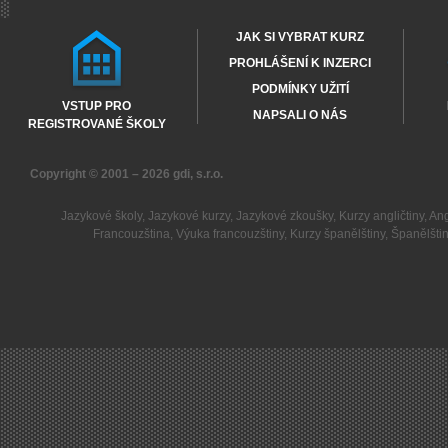
JAK SI VYBRAT KURZ
PROHLÁŠENÍ K INZERCI
PODMÍNKY UŽITÍ
VSTUP PRO
NAPSALI O NÁS
REGISTROVANÉ ŠKOLY
Copyright © 2001 – 2026
gdi, s.r.o.
Jazykové školy
,
Jazykové kurzy
,
Jazykové zkoušky
,
Kurzy angličtiny
,
Ang
Francouzština
,
Výuka francouzštiny
,
Kurzy španělštiny
,
Španělšti