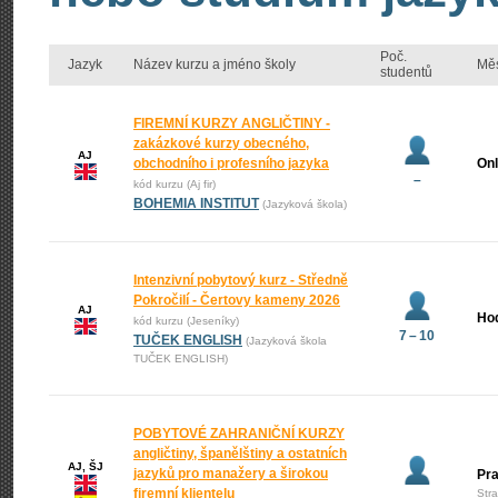
Poč.
Jazyk
Název kurzu a jméno školy
Mě
studentů
FIREMNÍ KURZY ANGLIČTINY -
zakázkové kurzy obecného,
AJ
obchodního i profesního jazyka
Onl
–
kód kurzu (Aj fir)
BOHEMIA INSTITUT
(Jazyková škola)
Intenzivní pobytový kurz - Středně
Pokročilí - Čertovy kameny 2026
AJ
Ho
kód kurzu (Jeseníky)
7 – 10
TUČEK ENGLISH
(Jazyková škola
TUČEK ENGLISH)
POBYTOVÉ ZAHRANIČNÍ KURZY
angličtiny, španělštiny a ostatních
AJ, ŠJ
jazyků pro manažery a širokou
Pr
firemní klientelu
Str