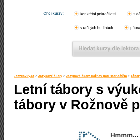
Chci kurzy:
konkrétní pokročilosti
s d
v určitých hodinách
přípr
Jazykovky.cz
>
Jazykové školy
>
Jazykové školy Rožnov pod Radhoštěm
>
Tábor
Letní tábory s výu
tábory v Rožnově 
Hmmm... 