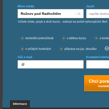
Místo studia
Jazyk
Určete místo, jazyk a druh kurzu - zobrazí se počet vyhovujících škol
Chci kurzy:
konkrétní pokročilosti
s délkou kurzu
s konkr
v určitých hodinách
příprava na jaz. zkoušku
Váš e-mail
Kontaktní telefo
Informace