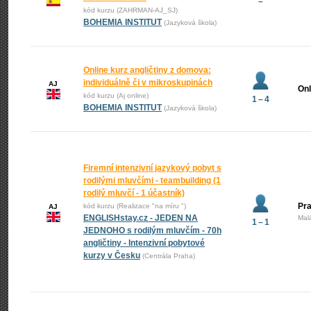
–
kód kurzu (ZAHRMAN-AJ_SJ)
BOHEMIA INSTITUT
(Jazyková škola)
Online kurz angličtiny z domova:
individuálně či v mikroskupinách
AJ
Onl
kód kurzu (Aj online)
1 – 4
BOHEMIA INSTITUT
(Jazyková škola)
Firemní intenzivní jazykový pobyt s
rodilými mluvčími - teambuilding (1
rodilý mluvčí - 1 účastník)
Pra
kód kurzu (Realizace "na míru ")
AJ
ENGLISHstay.cz - JEDEN NA
Mal
1 – 1
JEDNOHO s rodilým mluvčím - 70h
angličtiny - Intenzivní pobytové
kurzy v Česku
(Centrála Praha)