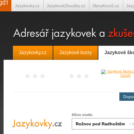
Jazykovky.cz
JazykovéZkoušky.cz
SlevyKurzů.cz
Jaz
Španělština on-line
Italština on-line
Tlumočení-Překlady.
Jazykovky.cz
Jazykové kurzy
Jazykové šk
Dopor
Místo studia