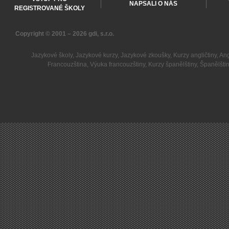
NAPSALI O NÁS
REGISTROVANÉ ŠKOLY
Copyright © 2001 – 2026
gdi, s.r.o.
Jazykové školy
,
Jazykové kurzy
,
Jazykové zkoušky
,
Kurzy angličtiny
,
Ang
Francouzština
,
Výuka francouzštiny
,
Kurzy španělštiny
,
Španělšti