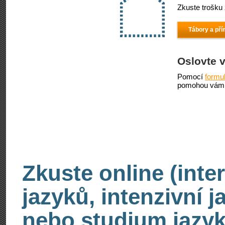
Zkuste trošku 
Tábory a pří
Oslovte 
Pomocí
formu
pomohou vám 
Zkuste online (inte
jazyků, intenzivní 
nebo studium jazyk