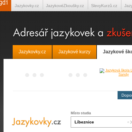
Jazykovky.cz
JazykovéZkoušky.cz
SlevyKurzů.cz
Jaz
Španělština on-line
Italština on-line
Tlumočení-Překlady.
Jazykovky.cz
Jazykové kurzy
Jazykové šk
Dopor
Místo studia