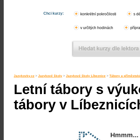
Chci kurzy:
konkrétní pokročilosti
s d
v určitých hodinách
přípr
Jazykovky.cz
>
Jazykové školy
>
Jazykové školy Líbeznice
>
Tábory a příměstské
Letní tábory s výu
tábory v Líbeznicíc
Hmmm... 