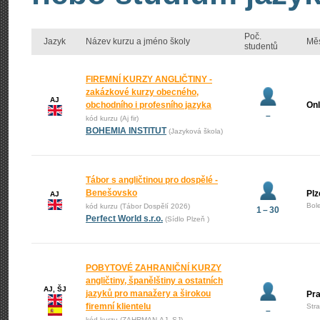
Poč.
Jazyk
Název kurzu a jméno školy
Mě
studentů
FIREMNÍ KURZY ANGLIČTINY -
zakázkové kurzy obecného,
AJ
obchodního i profesního jazyka
Onl
–
kód kurzu (Aj fir)
BOHEMIA INSTITUT
(Jazyková škola)
Tábor s angličtinou pro dospělé -
Benešovsko
Plz
AJ
Bol
kód kurzu (Tábor Dospělí 2026)
1 – 30
Perfect World s.r.o.
(Sídlo Plzeň )
POBYTOVÉ ZAHRANIČNÍ KURZY
angličtiny, španělštiny a ostatních
AJ, ŠJ
jazyků pro manažery a širokou
Pr
firemní klientelu
Str
–
kód kurzu (ZAHRMAN-AJ_SJ)