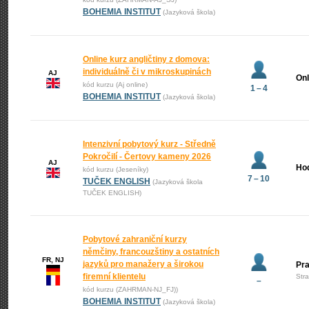
BOHEMIA INSTITUT
(Jazyková škola)
Online kurz angličtiny z domova:
individuálně či v mikroskupinách
AJ
Onl
kód kurzu (Aj online)
1 – 4
BOHEMIA INSTITUT
(Jazyková škola)
Intenzivní pobytový kurz - Středně
Pokročilí - Čertovy kameny 2026
AJ
Ho
kód kurzu (Jeseníky)
7 – 10
TUČEK ENGLISH
(Jazyková škola
TUČEK ENGLISH)
Pobytové zahraniční kurzy
němčiny, francouzštiny a ostatních
FR, NJ
jazyků pro manažery a širokou
Pr
firemní klientelu
Str
–
kód kurzu (ZAHRMAN-NJ_FJ))
BOHEMIA INSTITUT
(Jazyková škola)