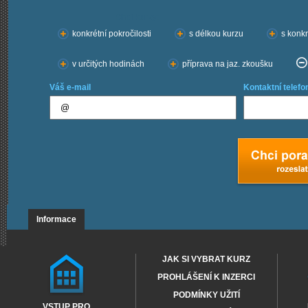
Chci kurzy:
konkrétní pokročilosti
s délkou kurzu
s konkr
v určitých hodinách
příprava na jaz. zkoušku
Váš e-mail
Kontaktní telefo
Informace
JAK SI VYBRAT KURZ
PROHLÁŠENÍ K INZERCI
PODMÍNKY UŽITÍ
VSTUP PRO