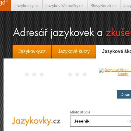
Jazykovky.cz
JazykovéZkoušky.cz
SlevyKurzů.cz
Jaz
Španělština on-line
Italština on-line
Tlumočení-Překlady.
Jazykovky.cz
Jazykové kurzy
Jazykové šk
Dopor
Místo studia