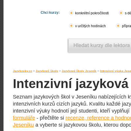
Chci kurzy:
konkrétní pokročilosti
s d
v určitých hodinách
přípr
Jazykovky.cz
>
Jazykové školy
>
Jazykové školy Jeseník
>
Intenzivní výuka Jes
Intenzivní jazyková
Seznam jazykových škol v Jeseníku nabízejících kv
intenzivních kurzů cizích jazyků. Kvalitu každé jazy
intenzivní výuky hodnotí její studenti, kteří vyplňuj
formuláře
- přečtěte si
recenze, reference a hodnoc
Jeseníku
a vyberte si jazykovou školu, kterou dopor