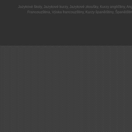
Jazykové školy
,
Jazykové kurzy
,
Jazykové zkoušky
,
Kurzy angličtiny
,
Ang
Francouzština
,
Výuka francouzštiny
,
Kurzy španělštiny
,
Španělšti