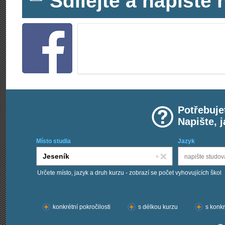
Sdílejte a napišt
Potřebuje
Napište, 
Místo studia
Jazyk
Určete místo, jazyk a druh kurzu - zobrazí se počet vyhovujících škol
Chci kurzy:
konkrétní pokročilosti
s délkou kurzu
s konkr