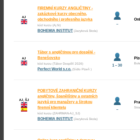
FIREMNÍ KURZY ANGLIČTINY -
zakázkové kurzy obecného,
AJ
obchodního i profesního jazyka
Onl
–
kód kurzu (Aj fir)
BOHEMIA INSTITUT
(Jazyková škola)
Tábor s angličtinou pro dospělé -
Benešovsko
Plz
AJ
Bol
kód kurzu (Tábor Dospělí 2026)
1 – 30
Perfect World s.r.o.
(Sídlo Plzeň )
POBYTOVÉ ZAHRANIČNÍ KURZY
angličtiny, španělštiny a ostatních
AJ, ŠJ
jazyků pro manažery a širokou
Pr
firemní klientelu
Str
–
kód kurzu (ZAHRMAN-AJ_SJ)
BOHEMIA INSTITUT
(Jazyková škola)