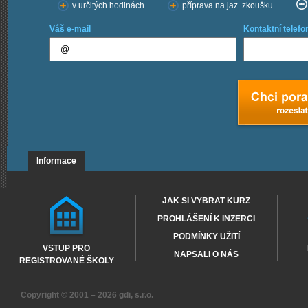
v určitých hodinách
příprava na jaz. zkoušku
Váš e-mail
Kontaktní telefo
Informace
JAK SI VYBRAT KURZ
PROHLÁŠENÍ K INZERCI
PODMÍNKY UŽITÍ
VSTUP PRO
NAPSALI O NÁS
REGISTROVANÉ ŠKOLY
Copyright © 2001 – 2026
gdi, s.r.o.