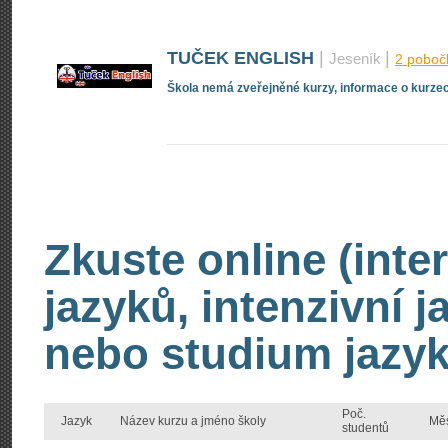
TUČEK ENGLISH
|
|
Jeseník
2 poboč
Škola nemá zveřejněné kurzy, informace o kurzec
Zkuste online (inte
jazyků, intenzivní 
nebo studium jazyk
Poč.
Jazyk
Název kurzu a jméno školy
Mě
studentů